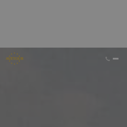
CK AVETOUR dlouhodobě dbá na férové a
předvídatelné podmínky pro své klienty
Garantujeme, že nebudeme zvyšovat cenu zájezdu z důvodu
navýšení palivového příplatku ze strany leteckých
společností
Skrýt
Zjistit více