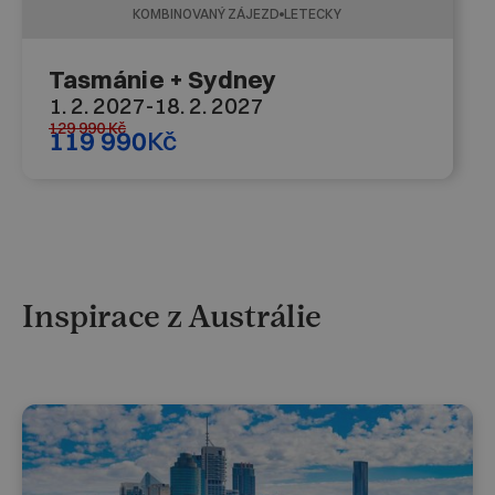
KOMBINOVANÝ ZÁJEZD
LETECKY
Tasmánie + Sydney
1. 2. 2027
-
18. 2. 2027
129 990
Kč
119 990
Kč
Inspirace z Austrálie