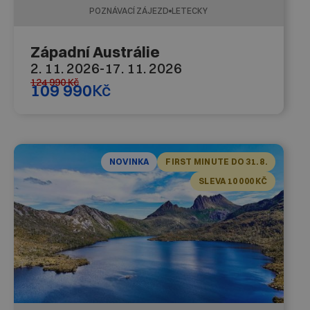
POZNÁVACÍ ZÁJEZD
LETECKY
Západní Austrálie
2. 11. 2026
-
17. 11. 2026
124 990
Kč
109 990
Kč
NOVINKA
FIRST MINUTE DO 31. 8.
SLEVA 10 000 KČ