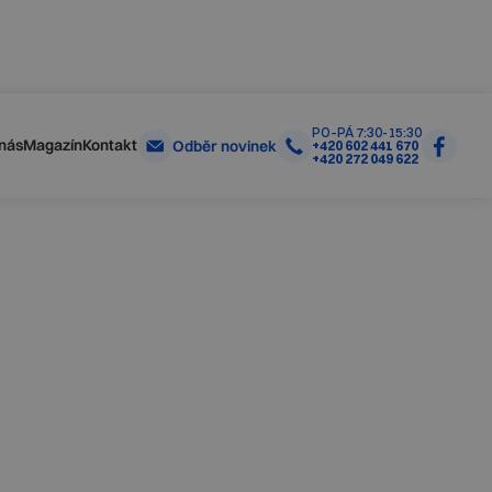
Skrýt
Zjistit více
olečností
PO–PÁ 7:30-15:30
nás
Magazín
Kontakt
Odběr novinek
+420 602 441 670
+420 272 049 622