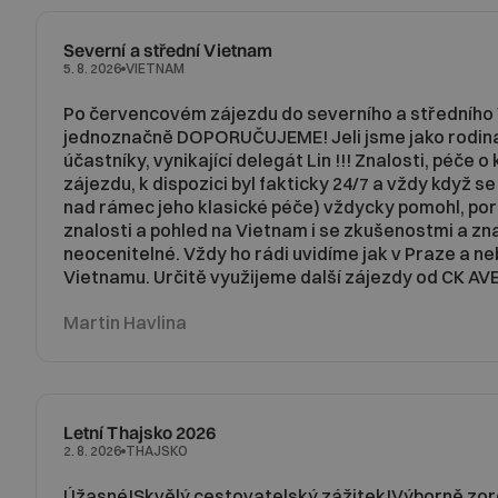
Severní a střední Vietnam
VIETNAM
5. 8. 2026
Po červencovém zájezdu do severního a středního
jednoznačně DOPORUČUJEME! Jeli jsme jako rodina,
účastníky, vynikající delegát Lin !!! Znalosti, péče 
zájezdu, k dispozici byl fakticky 24/7 a vždy když se 
nad rámec jeho klasické péče) vždycky pomohl, pora
znalosti a pohled na Vietnam i se zkušenostmi a zn
neocenitelné. Vždy ho rádi uvidíme jak v Praze a ne
Vietnamu. Určitě využijeme další zájezdy od CK A
Martin Havlina
Letní Thajsko 2026
THAJSKO
2. 8. 2026
Úžasné!Skvělý cestovatelský zážitek!Výborně zo