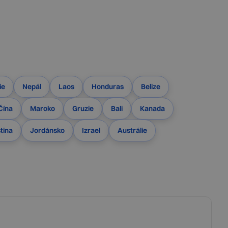
ie
Nepál
Laos
Honduras
Belize
Čína
Maroko
Gruzie
Bali
Kanada
tina
Jordánsko
Izrael
Austrálie