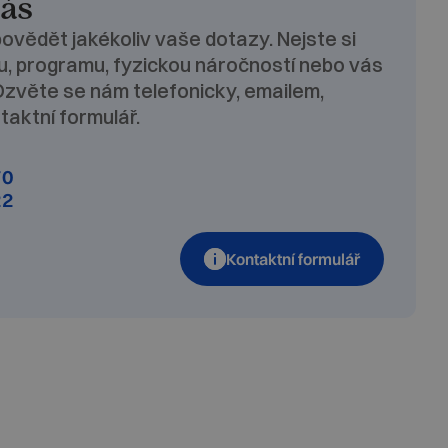
nás
ovědět jakékoliv vaše dotazy. Nejste si
nu, programu, fyzickou náročností nebo vás
Ozvěte se nám telefonicky, emailem,
taktní formulář.
70
22
Kontaktní formulář