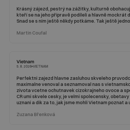
Krásný zájezd, pestrý na zážitky, kulturně obohacuj
kteří se na jeho přípravě podíleli a hlavně mockrát d
Snad se s ním ještě někdy potkáme. Tak ještě jednou
Martin Coufal
Vietnam
VIETNAM
5. 8. 2026
Perfektni zajezd hlavne zasluhou skveleho pruvodc
maximalne venoval a seznamoval nas s vietnamsko
zivota vcetne ochutnavek cizokrajneho ovoce a specia
CR umi skvele cesky, je velmi spolecensky, obetavy ,
uznani a dik za to, jak jsme mohli Vietnam poznat a u
Zuzana Břenková