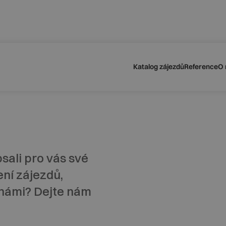
dvídatelné podmínky pro své klienty
odu navýšení palivového příplatku ze strany leteckých sp
Katalog zájezdů
Reference
O 
sali pro vás své
ní zájezdů,
s námi? Dejte nám