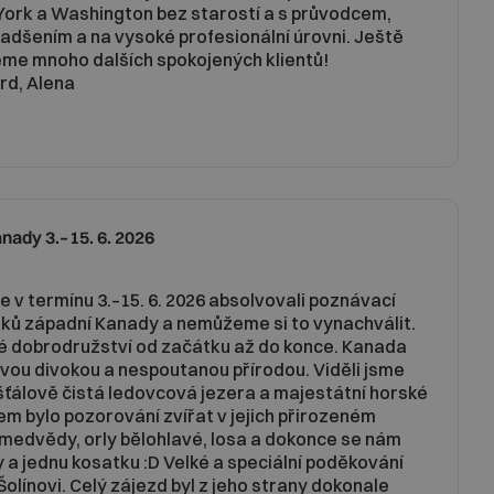
 York a Washington bez starostí a s průvodcem,
nadšením a na vysoké profesionální úrovni. Ještě
eme mnoho dalších spokojených klientů!
rd, Alena
nady 3.–15. 6. 2026
e v termínu 3.–15. 6. 2026 absolvovali poznávací
ků západní Kanady a nemůžeme si to vynachválit.
é dobrodružství od začátku až do konce. Kanada
svou divokou a nespoutanou přírodou. Viděli jsme
ťálově čistá ledovcová jezera a majestátní horské
em bylo pozorování zvířat v jejich přirozeném
e medvědy, orly bělohlavé, losa a dokonce se nám
by a jednu kosatku :D Velké a speciální poděkování
olínovi. Celý zájezd byl z jeho strany dokonale