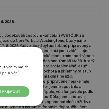
 6. 2026
ou poděkovali cestovní kanceláři AVETOUR za
ájezd do New Yorku a Washingtonu, který jsme
17. 6. 2026. Celý zájezd byl perfektně připravený a
blému. Díky výborné organizaci jsme viděli nejen
tky a zajímavosti, ale také mnoho míst nad rámec
hu na tom měl náš průvodce pan Tomáš Mařík, který
ngtonem provedl naprosto profesionálně, ať už
Používáním našich
o znalosti, zkušenosti, ochota a příjemný přístup
i používání
, že jsme si celý pobyt maximálně užili.
e každý den pro nás měl připravené nějaké milé
ost navíc, která zájezd příjemně zpestřila a
ějším. Nikde nic nezaskřípalo, vše fungovalo podle
E PŘIJMOUT
me se cítili v dobrých rukou. Děkujeme cestovní
nu Tomáši Maříkovi za nezapomenutelné zážitky a
jezd můžeme s čistým svědomím doporučit všem,