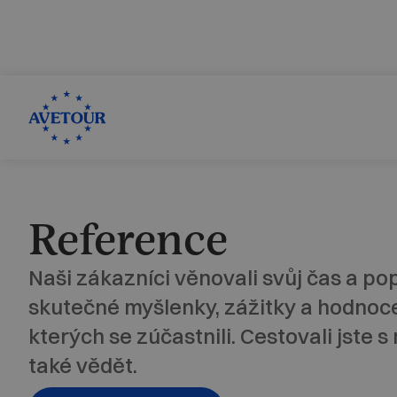
CK AVETOUR dlouhodobě dbá na férové a pře
Garantujeme, že nebudeme zvyšovat cenu zájezdu z dův
Reference
Naši zákazníci věnovali svůj čas a pop
skutečné myšlenky, zážitky a hodnoce
kterých se zúčastnili. Cestovali jste 
také vědět.