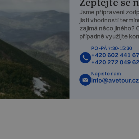
Zeptejte se 
Jsme připraveni zodp
jisti vhodností termí
zajímá něco jiného? 
případně využijte kon
PO–PÁ 7:30-15:30
+420 602 441 6
+420 272 049 6
Napište nám
info@avetour.cz