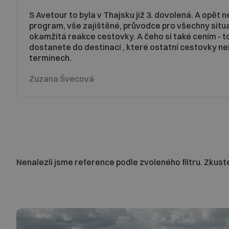
S Avetour to byla v Thajsku již 3. dovolená. A opět n
program, vše zajištěné, průvodce pro všechny situa
okamžitá reakce cestovky. A čeho si také cením - t
dostanete do destinací , které ostatní cestovky neř
termínech.
Zuzana Švecová
Nenalezli jsme reference podle zvoleného filtru. Zkuste 