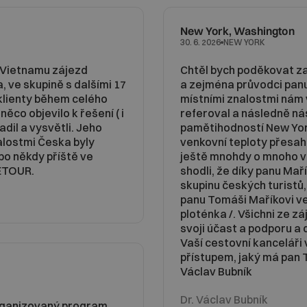
New York, Washington
NEW YORK
30. 6. 2026
 Vietnamu zájezd
Chtěl bych poděkovat z
 ve skupině s dalšími 17
a zejména průvodci panu
o klienty během celého
místními znalostmi nám v
něco objevilo k řešení ( i
referoval a následně ná
dil a vysvětli. Jeho
pamětihodností New York
alostmi Česka byly
venkovní teploty přesah
bo někdy příště ve
ještě mnohdy o mnoho víc
VETOUR.
shodli, že díky panu Mař
skupinu českých turistů,
panu Tomáši Maříkovi vel
ploténka /. Všichni ze zá
svoji účast a podporu a 
Vaší cestovní kanceláři
přístupem, jaký má pan 
Václav Bubník
Dr. Václav Bubník
rganizovaný program