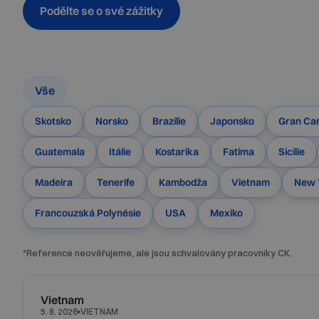
Podělte se o své zážitky
Vše
Skotsko
Norsko
Brazílie
Japonsko
Gran Ca
Guatemala
Itálie
Kostarika
Fatima
Sicílie
Madeira
Tenerife
Kambodža
Vietnam
New 
Francouzská Polynésie
USA
Mexiko
*Reference neověřujeme, ale jsou schvalovány pracovníky CK.
Vietnam
VIETNAM
5. 8. 2026