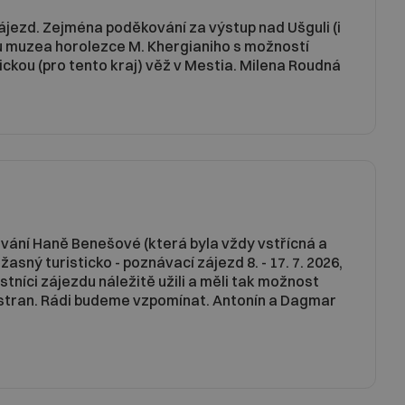
jezd. Zejména poděkování za výstup nad Ušguli (i
vu muzea horolezce M. Khergianiho s možností
ckou (pro tento kraj) věž v Mestia. Milena Roudná
vání Haně Benešové (která byla vždy vstřícná a
asný turisticko - poznávací zájezd 8. - 17. 7. 2026,
stníci zájezdu náležitě užili a měli tak možnost
 stran. Rádi budeme vzpomínat. Antonín a Dagmar