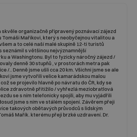
a skvěle organizačně připravený poznávací zájezd
 Tomáši Maříkovi, který s neobyčejnou vitalitou a
šem a to celé naší malé skupině 12-ti turistů
s seznámil s většinou nejvýznamnější
u a Washingtonu. Byl to fyzicky náročný zájezd /
ovaly denně 30 stupňů , v prostorách metra pak
e /.. Denně jsme ušli cca 20 km. Všichni jsme se ale
íkovi jsme vytvořili velice kamarádskou malou
 což se projevilo hlavně po návratu do ČR, kdy se
ice zdravotně přitížilo / vyhřezlá meziobratlová
jezdu se s ním telefonicky spojili, aby mu vyjádřili
dosud jsme s ním ve stálém spojení. Závěrem přeji
 více takových obětavých průvodců s lidským
Tomáš Mařík. kterému přeji brzké uzdravení. Dr.