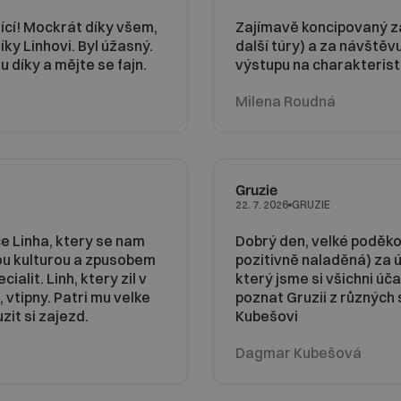
ící! Mockrát díky všem,
Zajímavě koncipovaný zá
íky Linhovi. Byl úžasný.
další túry) a za návště
 díky a mějte se fajn.
výstupu na charakteristi
Milena Roudná
Gruzie
GRUZIE
22. 7. 2026
e Linha, ktery se nam
Dobrý den, velké poděko
u kulturou a zpusobem
pozitivně naladěná) za úž
lit. Linh, ktery zil v
který jsme si všichni úča
 vtipny. Patri mu velke
poznat Gruzii z různých
zit si zajezd.
Kubešovi
Dagmar Kubešová