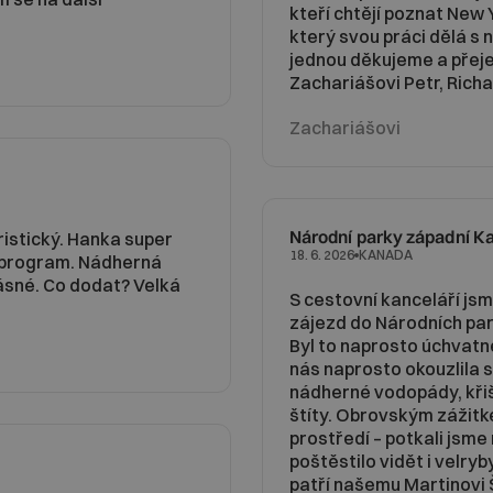
kteří chtějí poznat New
který svou práci dělá s 
jednou děkujeme a přej
Zachariášovi Petr, Richa
Zachariášovi
Národní parky západní Ka
ristický. Hanka super
KANADA
18. 6. 2026
 program. Nádherná
ásné. Co dodat? Velká
S cestovní kanceláří jsm
zájezd do Národních par
Byl to naprosto úchvatn
nás naprosto okouzlila 
nádherné vodopády, křiš
štíty. Obrovským zážitk
prostředí – potkali jsm
poštěstilo vidět i velry
patří našemu Martinovi Š