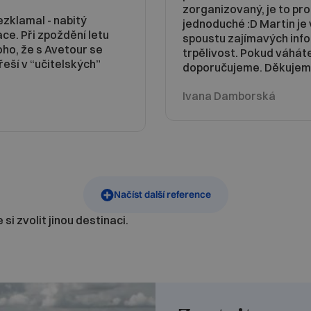
zorganizovaný, je to pro
ezklamal - nabitý
jednoduché :D Martin je 
ce. Při zpoždění letu
spoustu zajímavých infor
oho, že s Avetour se
trpělivost. Pokud váhát
eší v “učitelských”
doporučujeme. Děkujeme
Ivana Damborská
Načíst další reference
si zvolit jinou destinaci.