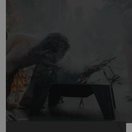
Když kapitán Cook objevil Austrálii, myslel si, že země
je neobydlená. Avšak jeho domněnka byla více než
mylná. Austrálci, jak se Aboridžincům též říká,
obydlují nepřetržitě oblast Austrálie již více než
50 000 let. Dnes tvoří 3% obyvatelstva Austrálie.