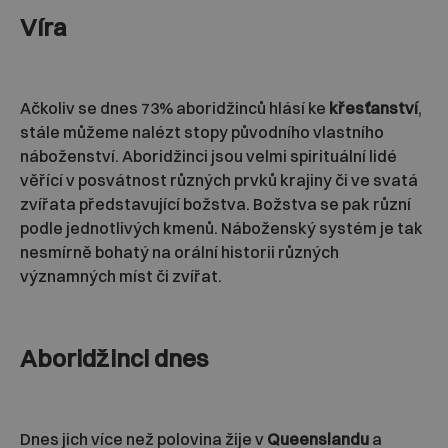
Víra
Ačkoliv se dnes 73% aboridžinců hlásí ke
křesťanství
,
stále můžeme nalézt stopy původního vlastního
náboženství. Aboridžinci jsou velmi spirituální lidé
věřící v posvátnost různých prvků krajiny či ve svatá
zvířata představující božstva. Božstva se pak různí
podle jednotlivých kmenů. Náboženský systém je tak
nesmírně bohatý na orální historii různých
významných míst či zvířat.
Aboridžinci dnes
Dnes jich více než polovina žije v
Queenslandu
a