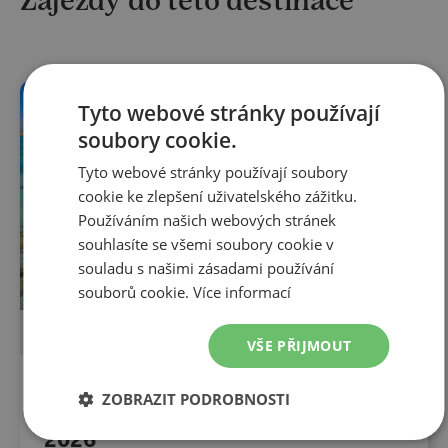
Zájezdy do této destinace
NOVINKA
LAST MINUTE
Tyto webové stránky používají
soubory cookie.
Tyto webové stránky používají soubory
cookie ke zlepšení uživatelského zážitku.
Používáním našich webových stránek
souhlasíte se všemi soubory cookie v
souladu s našimi zásadami používání
souborů cookie.
Více informací
POZNÁVACÍ ZÁJEZD
LETECKY
VŠE PŘIJMOUT
15 dní
ZOBRAZIT PODROBNOSTI
Západní Austrálie 2. 11. - 17. 11.
2026