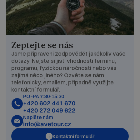
Zeptejte se nás
Jsme připraveni zodpovědět jakékoliv vaše
dotazy. Nejste si jisti vhodností termínu,
programu, fyzickou náročností nebo vás
zajímá něco jiného? Ozvěte se nám
telefonicky, emailem, případně využijte
kontaktní formulář.
PO–PÁ 7:30-15:30
+420 602 441 670
+420 272 049 622
Napište nám
info@avetour.cz
Kontaktní formulář