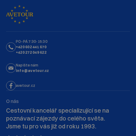
PO–PÁ 7:30-15:30
+420 602 441 670
+420 272 049 622
Napište nám
info@avetour.cz
avetour.cz
O nás
Cestovní kancelář specializující se na
poznávací zájezdy do celého světa.
Jsme tu pro vás již od roku 1993.