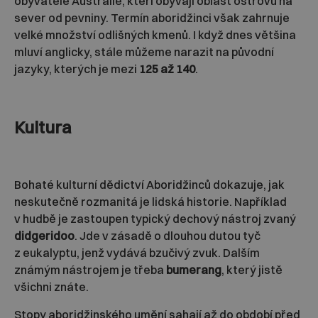
obyvatelé Austrálie, kteří obývají oblast ostrovů na
sever od pevniny. Termín aboridžinci však zahrnuje
velké množství odlišných kmenů. I když dnes většina
mluví anglicky, stále můžeme narazit na původní
jazyky, kterých je mezi
125 až 140
.
Kultura
Bohaté kulturní dědictví Aboridžinců dokazuje, jak
neskutečně rozmanitá je lidská historie. Například
v hudbě je zastoupen typický dechový nástroj zvaný
didgeridoo
. Jde v zásadě o dlouhou dutou tyč
z eukalyptu, jenž vydává bzučivý zvuk. Dalším
známým nástrojem je třeba
bumerang
, který jistě
všichni znáte.
Stopy aboridžinského umění sahají až do období před