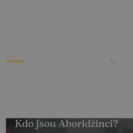
CK AVETOUR dlouhodobě dbá na férové a
předvídatelné podmínky pro své klienty
Garantujeme, že nebudeme zvyšovat cenu zájezdu z důvodu
navýšení palivového příplatku ze strany leteckých
společností
Skrýt
Zjistit více
Kdo jsou Aboridžinci?