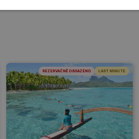
REZERVAČNĚ OBSAZENO
LAST MINUTE