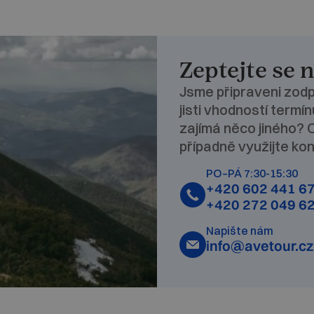
Zeptejte se 
Jsme připraveni zodp
jisti vhodností termí
zajímá něco jiného? 
případně využijte kon
PO–PÁ 7:30-15:30
+420 602 441 6
+420 272 049 6
Napište nám
info@avetour.cz