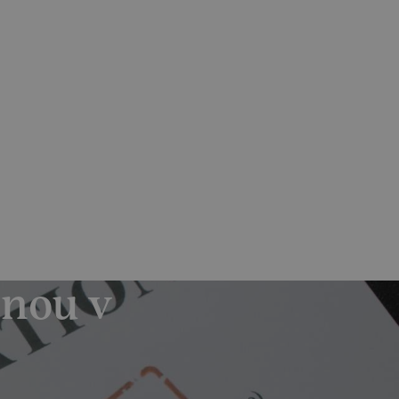
Skrýt
Zjistit více
olečností
PO–PÁ 7:30-15:30
nás
Magazín
Kontakt
Odběr novinek
+420 602 441 670
+420 272 049 622
enou v