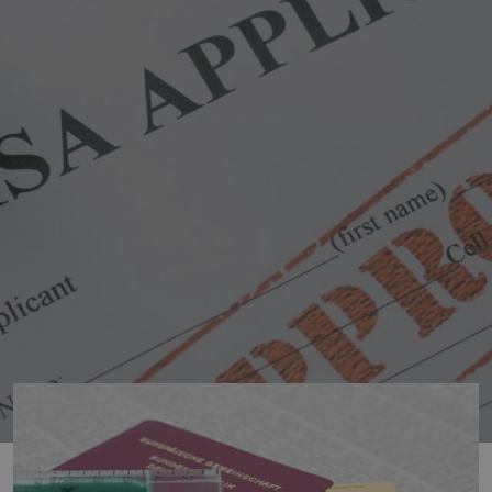
do Francouzské Polynésie? Jsou do Polynésie potřeba víza