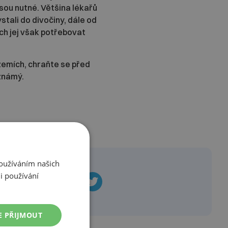
sou nutné. Většina lékařů
tali do divočiny, dále od
ech jej však potřebovat
 zemích, chraňte se před
 známý.
Používáním našich
i používání
E PŘIJMOUT