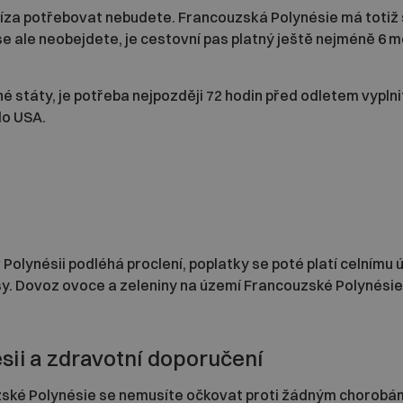
víza potřebovat nebudete. Francouzská Polynésie má totiž 
e ale neobejdete, je cestovní pas platný ještě nejméně 6 m
é státy, je potřeba nejpozději 72 hodin před odletem vypln
do USA.
olynésii podléhá proclení, poplatky se poté platí celnímu 
isy. Dovoz ovoce a zeleniny na území Francouzské Polynésie
sii a zdravotní doporučení
ské Polynésie se nemusíte očkovat proti žádným chorobám.