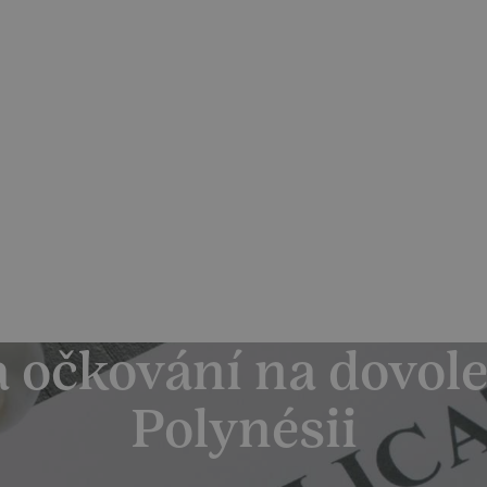
dvídatelné podmínky pro své klienty
odu navýšení palivového příplatku ze strany leteckých sp
Katalog zájezdů
Reference
O 
a očkování na dovol
Polynésii