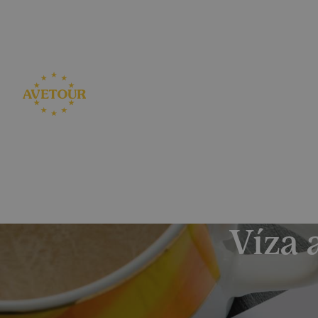
CK AVETOUR dlouhodobě dbá na férové a pře
Garantujeme, že nebudeme zvyšovat cenu zájezdu z dův
Víza 