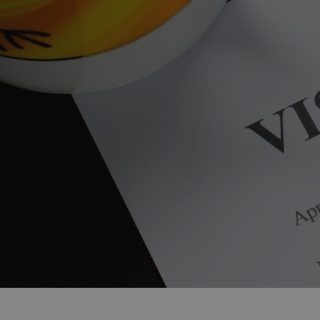
Chystáte se na dovolenou 
očkování?