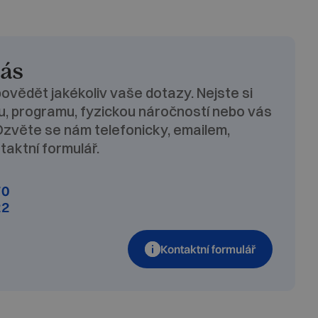
nás
ovědět jakékoliv vaše dotazy. Nejste si
nu, programu, fyzickou náročností nebo vás
Ozvěte se nám telefonicky, emailem,
taktní formulář.
70
22
Kontaktní formulář