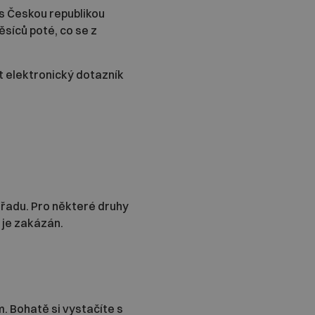
s Českou republikou
ěsíců poté, co se z
it elektronický dotazník
úřadu. Pro některé druhy
 je zakázán.
 Bohatě si vystačíte s