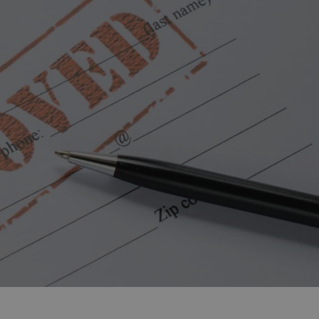
 nebo nějaká zvláštní