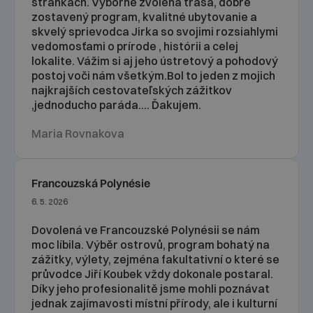
stránkach. Výborne zvolená trasa, dobre
zostavený program, kvalitné ubytovanie a
skvelý sprievodca Jirka so svojimi rozsiahlymi
vedomosťami o prírode , histórii a celej
lokalite. Vážim si aj jeho ústretový a pohodový
postoj voči nám všetkým.Bol to jeden z mojich
najkrajších cestovateľských zážitkov
,jednoducho paráda.... Ďakujem.
Maria Rovnakova
Francouzská Polynésie
6. 5. 2026
Dovolená ve Francouzské Polynésii se nám
moc líbila. Výběr ostrovů, program bohatý na
zážitky, výlety, zejména fakultativní o které se
průvodce Jiří Koubek vždy dokonale postaral.
Díky jeho profesionalitě jsme mohli poznávat
jednak zajímavosti místní přírody, ale i kulturní