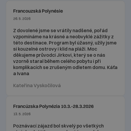
Francouzská Polynésie
26. 5. 2026
Z dovolené jsme se vrátily nadšené, pořád
vzpomínáme na krásné a neobvyklé zážitky z
této destinace. Program byl úžasný, užily jsme
si kouzelné ostrovy i klid na pláži. Moc
děkujeme průvodci Jirkovi, který se o nás
vzorně staral během celého pobytu i při
komplikacích se zrušeným odletem domu. Káťa
a Ivana
Kateřina Vyskočilová
Francúzska Polynézia 10.3.-28.3.2026
13. 5. 2026
Poznávací zájazd bol skvelý po všetkých