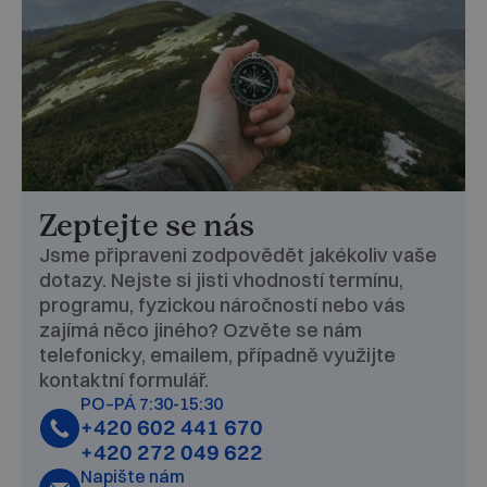
Zeptejte se nás
Jsme připraveni zodpovědět jakékoliv vaše
dotazy. Nejste si jisti vhodností termínu,
programu, fyzickou náročností nebo vás
zajímá něco jiného? Ozvěte se nám
telefonicky, emailem, případně využijte
kontaktní formulář.
PO–PÁ 7:30-15:30
+420 602 441 670
+420 272 049 622
Napište nám