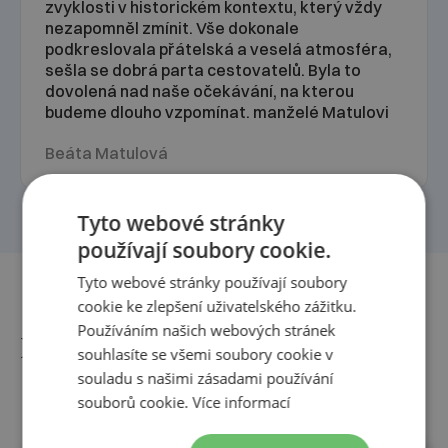
zvyklosti v historickém kontextu, který vždy
nezapomněl zmínit. Vše dokonale
podkreslovala přátelská a veselá atmosféra,
sešla se dobrá parta cestovatelů. Byla to
dovolená nad naše očekávání, na kterou
budeme dlouho vzpomínat. manželé Matulovi
Beáta Matulová
Tyto webové stránky
používají soubory cookie.
Tyto webové stránky používají soubory
cookie ke zlepšení uživatelského zážitku.
Používáním našich webových stránek
Další termíny
souhlasíte se všemi soubory cookie v
souladu s našimi zásadami používání
souborů cookie.
Více informací