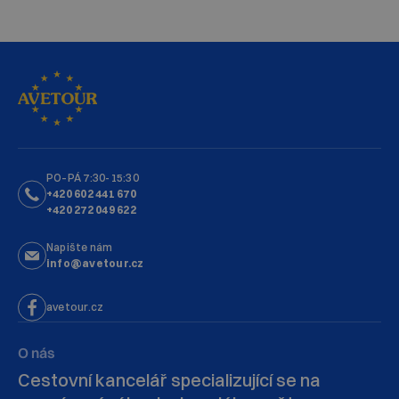
PO–PÁ 7:30-15:30
+420 602 441 670
+420 272 049 622
Napište nám
info@avetour.cz
avetour.cz
O nás
Cestovní kancelář specializující se na