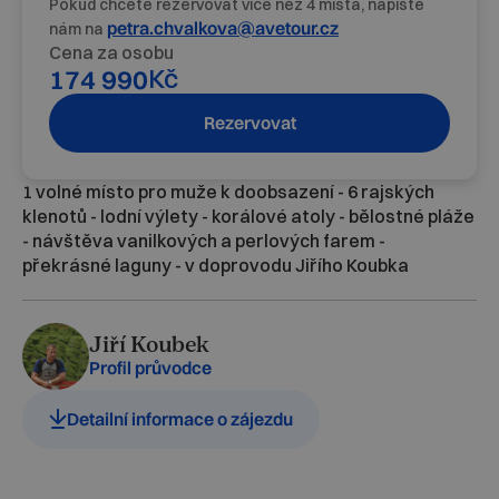
Pokud chcete rezervovat více než 4 místa, napište
petra.chvalkova@avetour.cz
nám na
Cena za osobu
Kč
174 990
Rezervovat
1 volné místo pro muže k doobsazení - 6 rajských
klenotů - lodní výlety - korálové atoly - bělostné pláže
- návštěva vanilkových a perlových farem -
překrásné laguny - v doprovodu Jiřího Koubka
Jiří Koubek
Profil průvodce
Detailní informace o zájezdu