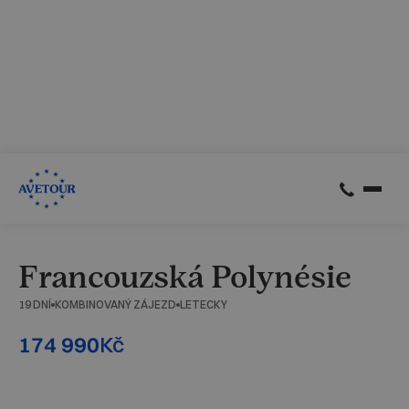
CK AVETOUR dlouhodobě dbá na férové a
předvídatelné podmínky pro své klienty
Garantujeme, že nebudeme zvyšovat cenu zájezdu z důvodu
navýšení palivového příplatku ze strany leteckých
společností
Skrýt
Zjistit více
Francouzská Polynésie
19 DNÍ
KOMBINOVANÝ ZÁJEZD
LETECKY
Kč
174 990