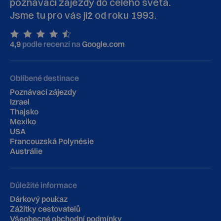
poznávací zájezdy do celého světa.
Jsme tu pro vás již od roku 1993.
4,9
podle recenzí na
Google.com
Oblíbené destinace
Poznávací zájezdy
Izrael
Thajsko
Mexiko
USA
Francouzská Polynésie
Austrálie
Důležité informace
Dárkový poukaz
Zážitky cestovatelů
Všeobecné obchodní podmínky