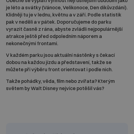
Obecně se vyplatí vyhnout nejrušnějším obdobím jako
je léto a svátky (Vánoce, Velikonoce, Den díkůvzdání).
Klidněji tu je v lednu, květnu a v září. Podle statistik
pak v neděli a v pátek. Doporučujeme do parku
vyrazit časně z rána, abyste zvládli nejpopulárnější
atrakce ještě před odpoledním náporem a
nekonečnými frontami.
V každém parku jsou aktuální nástěnky s čekací
dobou na každou jízdu a představení, takže se
můžete při výběru front orientovat i podle nich.
Takže pohádky, věda, film nebo zvířata? Kterým
světem by Walt Disney nejvíce potěšil vás?