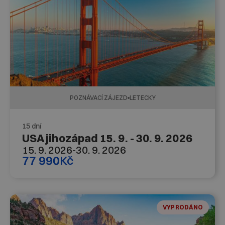
POZNÁVACÍ ZÁJEZD
LETECKY
15 dní
USA jihozápad 15. 9. - 30. 9. 2026
15. 9. 2026
-
30. 9. 2026
77 990
Kč
VYPRODÁNO