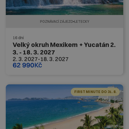
POZNÁVACÍ ZÁJEZD
LETECKY
16 dní
Velký okruh Mexikem + Yucatán 2.
3. - 18. 3. 2027
2. 3. 2027
-
18. 3. 2027
62 990
Kč
FIRST MINUTE DO 31. 8.