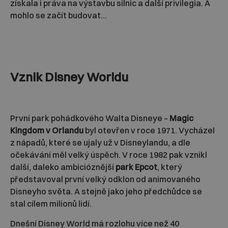
získala i práva na výstavbu silnic a další privilegia. A
mohlo se začít budovat...
Vznik Disney Worldu
První park pohádkového Walta Disneye –
Magic
Kingdom v Orlandu
byl otevřen v roce 1971. Vycházel
z nápadů, které se ujaly už v Disneylandu, a dle
očekávání měl velký úspěch. V roce 1982 pak vznikl
další, daleko ambicióznější
park Epcot
, který
představoval první velký odklon od animovaného
Disneyho světa. A stejně jako jeho předchůdce se
stal cílem milionů lidí.
Dnešní Disney World má rozlohu více než 40