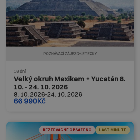
POZNÁVACÍ ZÁJEZD
LETECKY
16 dní
Velký okruh Mexikem + Yucatán 8.
10. - 24. 10. 2026
8. 10. 2026
-
24. 10. 2026
66 990
Kč
REZERVAČNĚ OBSAZENO
LAST MINUTE