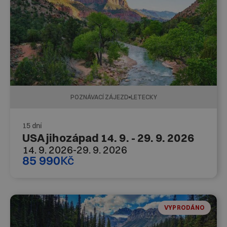
POZNÁVACÍ ZÁJEZD
LETECKY
15 dní
USA jihozápad 14. 9. - 29. 9. 2026
14. 9. 2026
-
29. 9. 2026
85 990
Kč
VYPRODÁNO