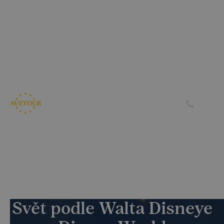
CK AVETOUR dlouhodobě dbá na férové a
předvídatelné podmínky pro své klienty
Garantujeme, že nebudeme zvyšovat cenu zájezdu z důvodu
navýšení palivového příplatku ze strany leteckých
společností
Skrýt
Zjistit více
Svět podle Walta Disneye