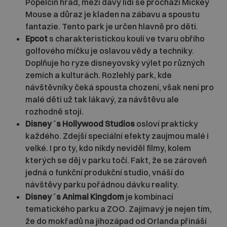
Popelčin hrad, mezi davy lidí se prochází Mickey
Mouse a důraz je kladen na zábavu a spoustu
fantazie. Tento park je určen hlavně pro děti.
Epcot
s charakteristickou koulí ve tvaru obřího
golfového míčku je oslavou vědy a techniky.
Doplňuje ho ryze disneyovský výlet po různých
zemích a kulturách. Rozlehlý park, kde
návštěvníky čeká spousta chození, však není pro
malé děti už tak lákavý, za návštěvu ale
rozhodně stojí.
Disney´s Hollywood Studios
osloví prakticky
každého. Zdejší speciální efekty zaujmou malé i
velké. I pro ty, kdo nikdy neviděl filmy, kolem
kterých se děj v parku točí. Fakt, že se zároveň
jedná o funkční produkční studio, vnáší do
návštěvy parku pořádnou dávku reality.
Disney´s Animal Kingdom
je kombinací
tematického parku a ZOO. Zajímavý je nejen tím,
že do mokřadů na jihozápad od Orlanda přináší