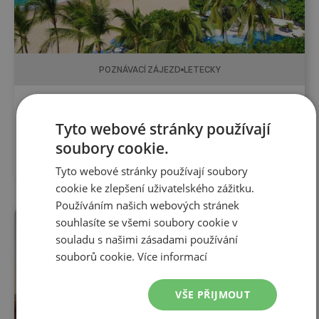
POZNÁVACÍ ZÁJEZD
LETECKY
14 dní
Mexiko jihozápad 5. 2. - 19. 2. 2027
Tyto webové stránky používají
5. 2. 2027
-
19. 2. 2027
soubory cookie.
61 990
Kč
Tyto webové stránky používají soubory
cookie ke zlepšení uživatelského zážitku.
Používáním našich webových stránek
souhlasíte se všemi soubory cookie v
VYPRODÁNO
souladu s našimi zásadami používání
souborů cookie.
Více informací
VŠE PŘIJMOUT