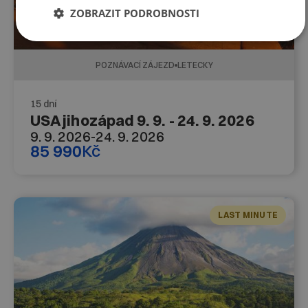
ZOBRAZIT PODROBNOSTI
POZNÁVACÍ ZÁJEZD
LETECKY
15 dní
USA jihozápad 9. 9. - 24. 9. 2026
9. 9. 2026
-
24. 9. 2026
85 990
Kč
LAST MINUTE