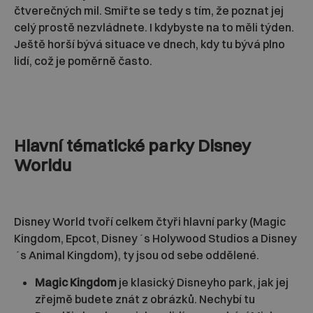
čtverečných mil. Smiřte se tedy s tím, že poznat jej
celý prostě nezvládnete. I kdybyste na to měli týden.
Ještě horší bývá situace ve dnech, kdy tu bývá plno
lidí, což je poměrně často.
Hlavní tématické parky Disney
Worldu
Disney World tvoří celkem čtyři hlavní parky (Magic
Kingdom, Epcot, Disney´s Holywood Studios a Disney
´s Animal Kingdom), ty jsou od sebe oddělené.
Magic Kingdom
je klasický Disneyho park, jak jej
zřejmě budete znát z obrázků. Nechybí tu