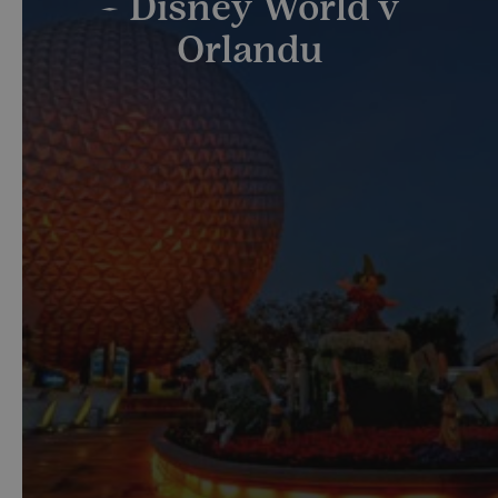
– Disney World v
Orlandu
Ještě před 40 lety bylo floridské Orlando klidným a
tichým farmářským městečkem. Dnes ho navštěvuje
tolik turistů, jako žádné jiné místo ve státě. Hlavním z
důvodů je atrakce Walt Disney World - prvotřídní
tematické parky o rozloze 43 čtverečních mil, které
lákají každoročně miliony lidí.