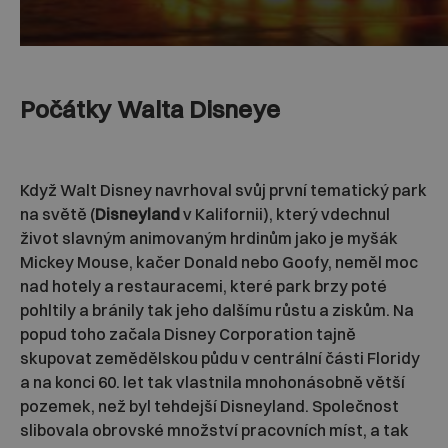
Počátky Walta Disneye
Když Walt Disney navrhoval svůj první tematický park
na světě (
Disneyland
v Kalifornii), který vdechnul
život slavným animovaným hrdinům jako je myšák
Mickey Mouse, kačer Donald nebo Goofy, neměl moc
nad hotely a restauracemi, které park brzy poté
pohltily a bránily tak jeho dalšímu růstu a ziskům. Na
popud toho začala Disney Corporation tajně
skupovat zemědělskou půdu v centrální části Floridy
a na konci 60. let tak vlastnila mnohonásobně větší
pozemek, než byl tehdejší Disneyland. Společnost
slibovala obrovské množství pracovních míst, a tak