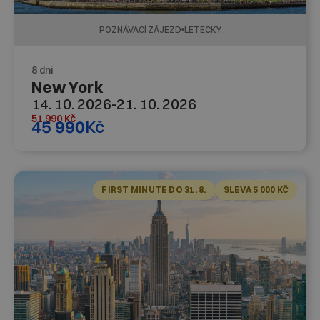
POZNÁVACÍ ZÁJEZD
LETECKY
8 dní
New York
14. 10. 2026
-
21. 10. 2026
51 990
Kč
45 990
Kč
FIRST MINUTE DO 31. 8.
SLEVA 5 000 KČ