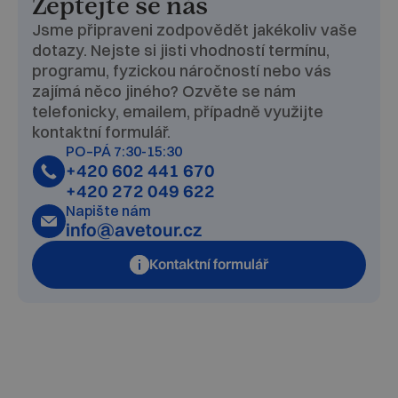
Zeptejte se nás
Jsme připraveni zodpovědět jakékoliv vaše
dotazy. Nejste si jisti vhodností termínu,
programu, fyzickou náročností nebo vás
zajímá něco jiného? Ozvěte se nám
telefonicky, emailem, případně využijte
kontaktní formulář.
PO–PÁ 7:30-15:30
+420 602 441 670
+420 272 049 622
Napište nám
info@avetour.cz
Kontaktní formulář