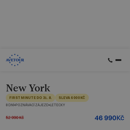
CK AVETOUR dlouhodobě dbá na férové a
předvídatelné podmínky pro své klienty
Garantujeme, že nebudeme zvyšovat cenu zájezdu z důvodu
navýšení palivového příplatku ze strany leteckých
společností
Skrýt
Zjistit více
New York
FIRST MINUTE DO 31. 8.
SLEVA 6 000 KČ
8 DNÍ
POZNÁVACÍ ZÁJEZD
LETECKY
Kč
46 990
52 990
Kč