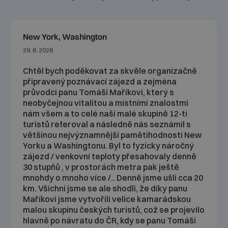
New York, Washington
29. 6. 2026
Chtěl bych poděkovat za skvěle organizačně
připravený poznávací zájezd a zejména
průvodci panu Tomáši Maříkovi, který s
neobyčejnou vitalitou a místními znalostmi
nám všem a to celé naší malé skupině 12-ti
turistů referoval a následně nás seznámil s
většinou nejvýznamnější pamětihodností New
Yorku a Washingtonu. Byl to fyzicky náročný
zájezd / venkovní teploty přesahovaly denně
30 stupňů , v prostorách metra pak ještě
mnohdy o mnoho více /.. Denně jsme ušli cca 20
km. Všichni jsme se ale shodli, že díky panu
Maříkovi jsme vytvořili velice kamarádskou
malou skupinu českých turistů, což se projevilo
hlavně po návratu do ČR, kdy se panu Tomáši