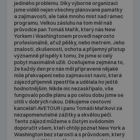
jediného problému. Díky výborné organizaci
jsme viděli nejen všechny plánované památky
a zajímavosti, ale také mnoho míst nad rámec
programu. Velkou zásluhu na tom měl náš
průvodce pan Tomáš Mařík, který nás New
Yorkem i Washingtonem provedl naprosto
profesionálně, ať už pěšky, nebo metrem. Jeho
znalosti, zkušenosti, ochota a příjemný přístup
významně přispěly k tomu, že jsme si celý
pobyt maximálně užili. Oceňujeme zejména to,
že každý den pro nás měl připravené nějaké
milé překvapení nebo zajímavost navíc, která
zájezd příjemně zpestřila a udělala ho ještě
hodnotnějším. Nikde nic nezaskřípalo, vše
fungovalo podle plánu a po celou dobu jsme se
cítili v dobrých rukou. Děkujeme cestovní
kanceláři AVETOUR i panu Tomáši Maříkovi za
nezapomenutelné zážitky a skvělou péči.
Tento zájezd můžeme s čistým svědomím
doporučit všem, kteří chtějí poznat New York a
Washington bez starostí a s průvodcem, který