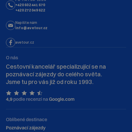
+420 602 441 670
+420 272 049 622
Napište nám
info@avetour.cz
avetour.cz
O nás
Cestovní kancelář specializující se na
poznávací zájezdy do celého světa.
Jsme tu pro vás již od roku 1993.
4,9
podle recenzí na
Google.com
Oblíbené destinace
Poznávací zájezdy