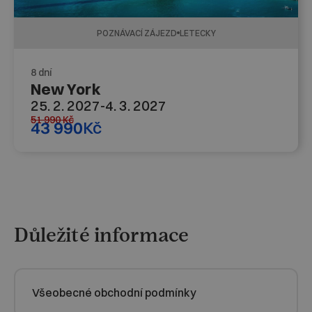
POZNÁVACÍ ZÁJEZD
LETECKY
8 dní
New York
25. 2. 2027
-
4. 3. 2027
51 990
Kč
43 990
Kč
Důležité informace
Všeobecné obchodní podmínky