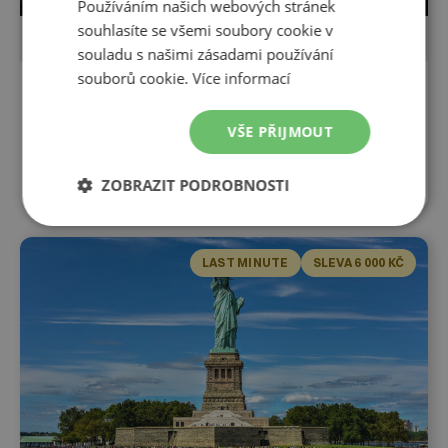
Používáním našich webových stránek
souhlasíte se všemi soubory cookie v
POZNÁVACÍ ZÁJEZD
LETECKY
souladu s našimi zásadami používání
souborů cookie.
Více informací
8 dní
New York
VŠE PŘIJMOUT
7. 10. 2026
-
14. 10. 2026
52 990
Kč
45 990
Kč
ZOBRAZIT PODROBNOSTI
LAST MINUTE
SLEVA 6 000 KČ