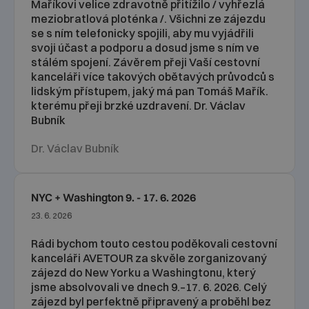
Maříkovi velice zdravotně přitížilo / vyhřezlá
meziobratlová ploténka /. Všichni ze zájezdu
se s ním telefonicky spojili, aby mu vyjádřili
svoji účast a podporu a dosud jsme s ním ve
stálém spojení. Závěrem přeji Vaší cestovní
kanceláři více takových obětavých průvodců s
lidským přístupem, jaký má pan Tomáš Mařík.
kterému přeji brzké uzdravení. Dr. Václav
Bubník
Dr. Václav Bubník
NYC + Washington 9. - 17. 6. 2026
23. 6. 2026
Rádi bychom touto cestou poděkovali cestovní
kanceláři AVETOUR za skvěle zorganizovaný
zájezd do New Yorku a Washingtonu, který
jsme absolvovali ve dnech 9.–17. 6. 2026. Celý
zájezd byl perfektně připravený a proběhl bez