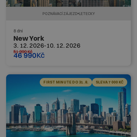
POZNÁVACÍ ZÁJEZD
LETECKY
8 dní
New York
3. 12. 2026
-
10. 12. 2026
51 990
Kč
46 990
Kč
FIRST MINUTE DO 31. 8.
SLEVA 7 000 KČ