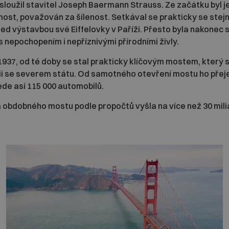
sloužil stavitel Joseph Baermann Strauss. Ze začátku byl j
most, považován za šílenost. Setkával se prakticky se ste
řed výstavbou své Eiffelovky v Paříži. Přesto byla nakonec
 s nepochopením i nepříznivými přírodními živly.
1937, od té doby se stal prakticky klíčovým mostem, který 
rnii se severem státu. Od samotného otevření mostu ho přeje
ede asi 115 000 automobilů.
 obdobného mostu podle propočtů vyšla na více než 30 mili