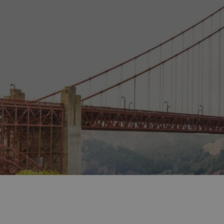
Symbol San Francisca a so
americkém San Franciscu.