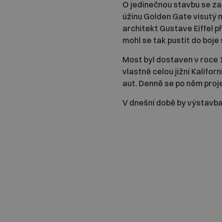
O jedinečnou stavbu se za
úžinu Golden Gate visutý 
architekt Gustave Eiffel p
mohl se tak pustit do boje
Most byl dostaven v roce 
vlastně celou jižní Kalifo
aut. Denně se po něm proj
V dnešní době by výstavba