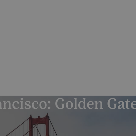
dvídatelné podmínky pro své klienty
odu navýšení palivového příplatku ze strany leteckých sp
Katalog zájezdů
Reference
O 
ancisco: Golden Gate