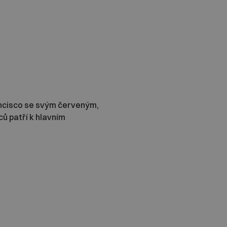
ancisco se svým červeným,
ů patří k hlavním