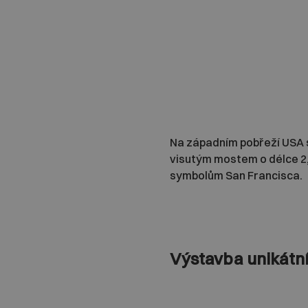
Na západním pobřeží USA s
visutým mostem o délce 2,7
symbolům San Francisca.
Výstavba unikátn