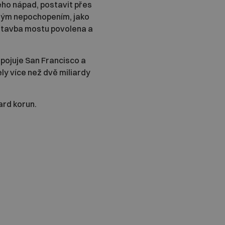
eho nápad, postavit přes
jným nepochopením, jako
 stavba mostu povolena a
spojuje San Francisco a
ly více než dvě miliardy
ard korun.