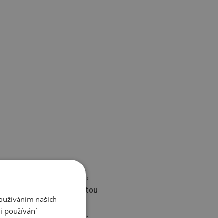
žiny Golden Gate Strait,
 století připomínala Zlatou
Používáním našich
i používání