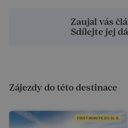
Zaujal vás čl
Sdílejte jej dá
Zájezdy do této destinace
FIRST MINUTE DO 31. 8.