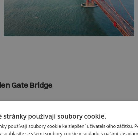
den Gate Bridge
 v názvu zlatou, přesto je červený. Pojmenovaný je podle ú
 stránky používají soubory cookie.
Ta své jméno převzala od topografa, kterému v polovině 19.
ky používají soubory cookie ke zlepšení uživatelského zážitku. 
 souhlasíte se všemi soubory cookie v souladu s našimi zásadam