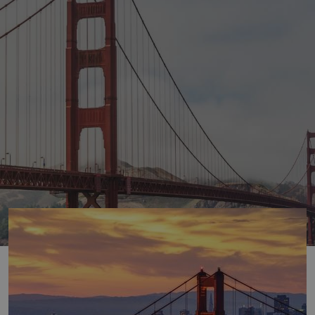
učasně nejznámější a nejfotogeničtější visutý most na svě