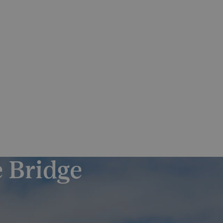
Skrýt
Zjistit více
olečností
PO–PÁ 7:30-15:30
nás
Magazín
Kontakt
Odběr novinek
+420 602 441 670
+420 272 049 622
 Bridge