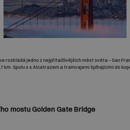
e rozkládá jedno z nejpřitažlivějších měst světa – San Fr
 km. Spolu s s Alcatrazem a tramvajemi šplhajícími do kopc
ího mostu Golden Gate Bridge