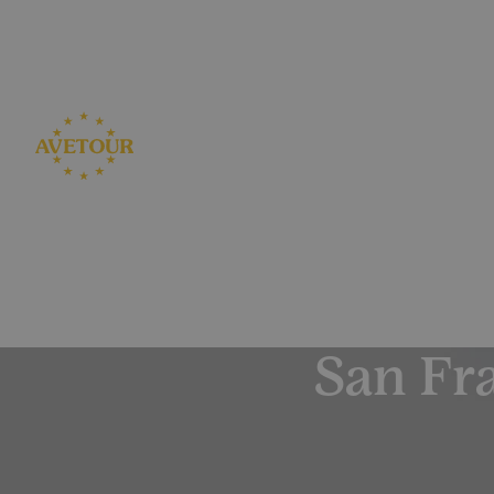
CK AVETOUR dlouhodobě dbá na férové a pře
Garantujeme, že nebudeme zvyšovat cenu zájezdu z dův
San Fr