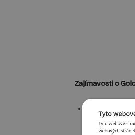
Zajímavosti o Gol
Golden Gate Bridge má
Tyto webové
ve které je postaven. 
Tyto webové strán
úžinu v Istanbulu.
webových stránek