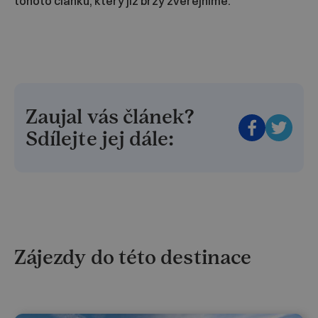
tohoto článku, který již brzy zveřejníme.
Zaujal vás článek?
Sdílejte jej dále:
Zájezdy do této destinace