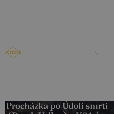
CK AVETOUR dlouhodobě dbá na férové a
předvídatelné podmínky pro své klienty
Garantujeme, že nebudeme zvyšovat cenu zájezdu z důvodu
navýšení palivového příplatku ze strany leteckých
společností
Skrýt
Zjistit více
Procházka po Údolí smrti