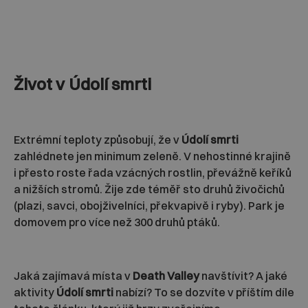
Život v Údolí smrti
Extrémní teploty způsobují, že v
Údolí smrti
zahlédnete jen minimum zeleně. V nehostinné krajině
i přesto roste řada vzácných rostlin, převážně keříků
a nižších stromů. Žije zde téměř sto druhů živočichů
(plazi, savci, obojživelníci, překvapivě i ryby). Park je
domovem pro více než 300 druhů ptáků.
Jaká zajímavá místa v
Death Valley
navštívit? A jaké
aktivity
Údolí smrti
nabízí? To se dozvíte v příštím díle