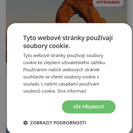
VYPRODÁNO
Tyto webové stránky používají
soubory cookie.
Tyto webové stránky používají soubory
cookie ke zlepšení uživatelského zážitku.
Používáním našich webových stránek
POZNÁVACÍ ZÁJEZD
LETECKY
souhlasíte se všemi soubory cookie v
souladu s našimi zásadami používání
15 dní
souborů cookie.
Více informací
USA jihozápad 9. 9. - 24. 9. 2026
9. 9. 2026
-
24. 9. 2026
85 990
Kč
VŠE PŘIJMOUT
ZOBRAZIT PODROBNOSTI