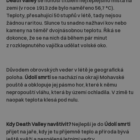
Death Valley
se honosí titulem nejteplejšího místa na
zemi (v roce 1913 zde bylo naměřeno 56,7 °C).
Teploty, přesahující 50 stupňů v létě, tady nejsou
žádnou raritou. Slunce tu snadno nažhaví kov nebo
kameny na téměř dvojnásobnou teplotu. Říká se
dokonce, že se na nich dá během pár minut
z rozklepnutého vajíčka udělat volské oko.
Důvodem obrovských veder v létě je geografická
poloha.
Údolí smrti
se nachází na okraji Mohavské
pouště a obklopuje jej pásmo hor, které k němu
nepropouští vláhu, která by území ochladila. V zimě tu
naopak teplota klesá pod nulu.
Kdy Death Valley navštívit?
Nejlepší je do
Údolí smrti
přijet na jaře, kdy je tu příjemně teplo a příroda bývá
ještě svěží a nespálená letními vedry.