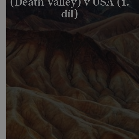
(Death Valley) v USA (1.
díl)
Plánujete při
dovolené po USA
návštěvu Údolí smrti v
Kalifornii? Tato zastávka pro vás bude bezpochyby
nezapomenutelným zážitkem. Nejsilnější vzpomínku
však ve vás zřejmě nezanechá zajímavá a nevšední
krajina Death Valley, ale až neuvěřitelně suché vedro,
které neustává ani v noci.