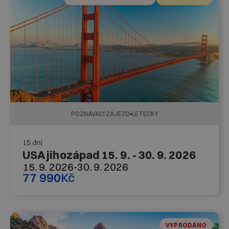
POZNÁVACÍ ZÁJEZD
LETECKY
15 dní
USA jihozápad 15. 9. - 30. 9. 2026
15. 9. 2026
-
30. 9. 2026
77 990
Kč
VYPRODÁNO