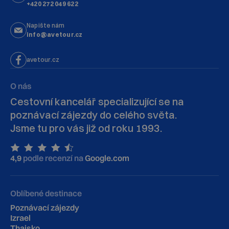
+420 272 049 622
Napište nám
info@avetour.cz
avetour.cz
O nás
Cestovní kancelář specializující se na
poznávací zájezdy do celého světa.
Jsme tu pro vás již od roku 1993.
4,9
podle recenzí na
Google.com
Oblíbené destinace
Poznávací zájezdy
Izrael
Thajsko