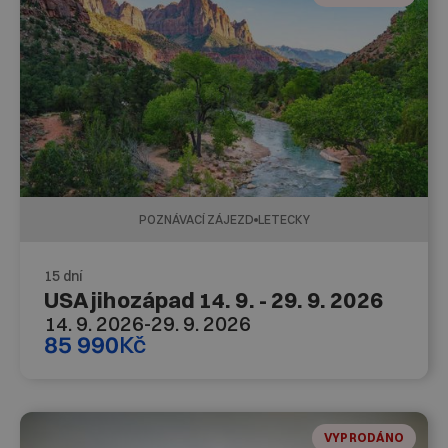
POZNÁVACÍ ZÁJEZD
LETECKY
15 dní
USA jihozápad 14. 9. - 29. 9. 2026
14. 9. 2026
-
29. 9. 2026
85 990
Kč
VYPRODÁNO