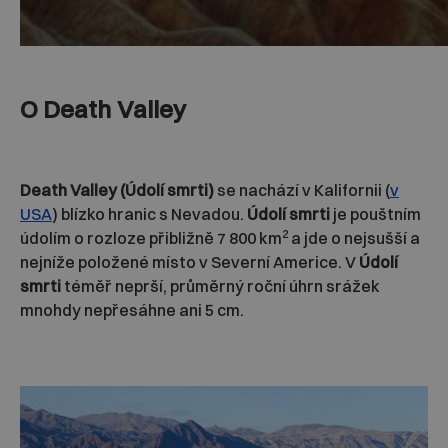
O Death Valley
Death Valley (Údolí smrti)
se nachází v Kalifornii (
v
USA
) blízko hranic s Nevadou.
Údolí smrti
je pouštním
2
údolím o rozloze přibližně 7 800 km
a jde o nejsušší a
nejníže položené místo v Severní Americe. V
Údolí
smrti
téměř neprší, průměrný roční úhrn srážek
mnohdy nepřesáhne ani 5 cm.