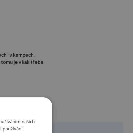
ech i v kempech.
 tomu je však třeba
Používáním našich
i používání