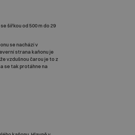
 se šířkou od 500 m do 29
ňonu se nachází v
Severní strana kaňonu je
tože vzdušnou čarou je to z
sta se tak protáhne na
lého kaňonu. Hlavně v