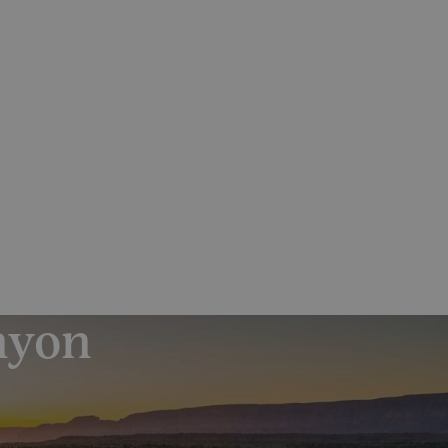
Skrýt
Zjistit více
olečností
PO–PÁ 7:30-15:30
nás
Magazín
Kontakt
Odběr novinek
+420 602 441 670
+420 272 049 622
nyon