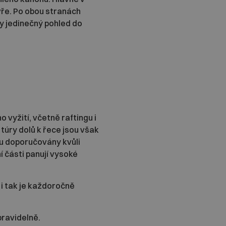
vře. Po obou stranách
dy jedinečný pohled do
 vyžití, včetně raftingu i
 túry dolů k řece jsou však
rku doporučovány kvůli
 části panují vysoké
i tak je každoročně
pravidelně.