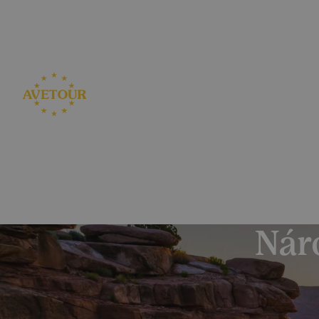
CK AVETOUR dlouhodobě dbá na férové a pře
Garantujeme, že nebudeme zvyšovat cenu zájezdu z dův
Nár