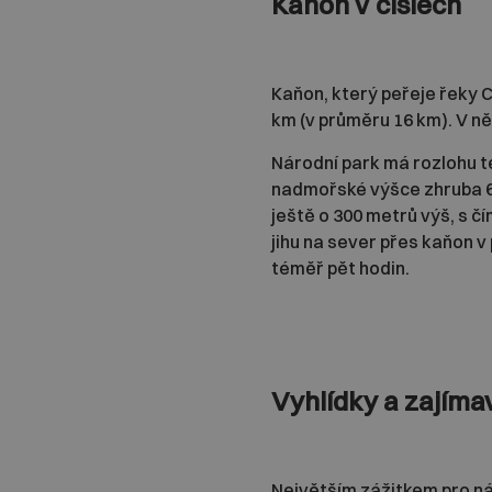
Kaňon v číslech
Kaňon, který peřeje řeky C
km (v průměru 16 km). V n
Národní park má rozlohu 
nadmořské výšce zhruba 600
ještě o 300 metrů výš, s čí
jihu na sever přes kaňon v
téměř pět hodin.
Vyhlídky a zajíma
Největším zážitkem pro ná