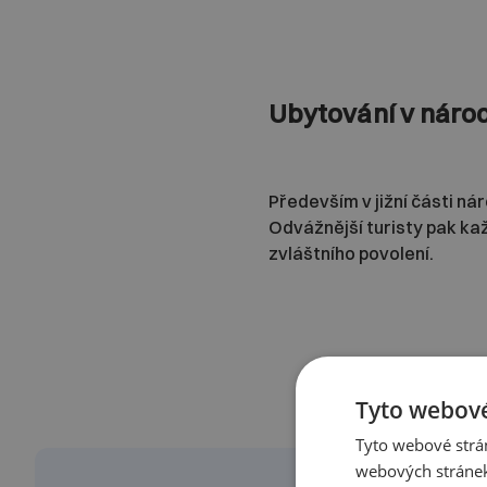
Ubytování v náro
Především v jižní části ná
Odvážnější turisty pak ka
zvláštního povolení.
Tyto webové
Tyto webové strán
webových stránek