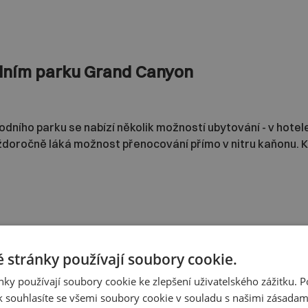
dním parku Grand Canyon
rodního parku se nabízí několik možností ubytování - v hotel
ždoročně láká možnost přenocování přímo v nitru kaňonu. K
 stránky používají soubory cookie.
ky používají soubory cookie ke zlepšení uživatelského zážitku. 
 souhlasíte se všemi soubory cookie v souladu s našimi zásadam