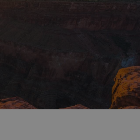
. Na mapě ho najdete
ižně před 1,2 miliony let
 Každoročně jej navštíví
chází cca 80 %