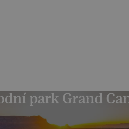
dvídatelné podmínky pro své klienty
odu navýšení palivového příplatku ze strany leteckých sp
Katalog zájezdů
Reference
O 
odní park Grand Ca