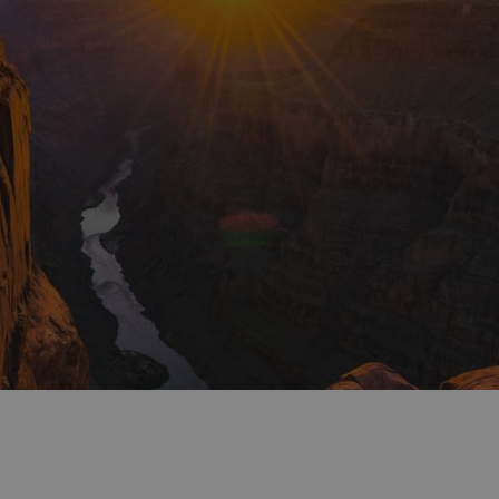
 je státem chráněné území v USA. Byl založen v roce 1919
e státě Arizona. Současnou podobu získal Grand Canyon přibl
 se dnem kaňonu klikatí dodnes.
 je jednou z nejznámějších světových turistických atrakcí.
jen ze států USA, ale i z celého světa (ze Spojených států po
aničních turistů je z Anglie, Kanady, Japonska a Německa.