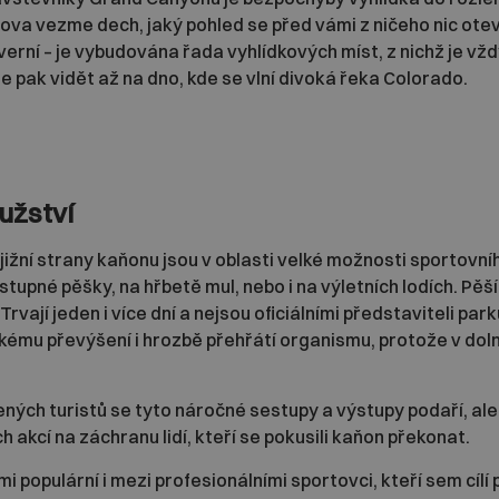
va vezme dech, jaký pohled se před vámi z ničeho nic ote
severní – je vybudována řada vyhlídkových míst, z nichž je vž
je pak vidět až na dno, kde se vlní divoká řeka Colorado.
užství
ižní strany kaňonu jsou v oblasti velké možnosti sportovního
stupné pěšky, na hřbetě mul, nebo i na výletních lodích. Pěší
Trvají jeden i více dní a nejsou oficiálními představiteli pa
ému převýšení i hrozbě přehřátí organismu, protože v dolní
ých turistů se tyto náročné sestupy a výstupy podaří, ale 
 akcí na záchranu lidí, kteří se pokusili kaňon překonat.
 populární i mezi profesionálními sportovci, kteří sem cílí 