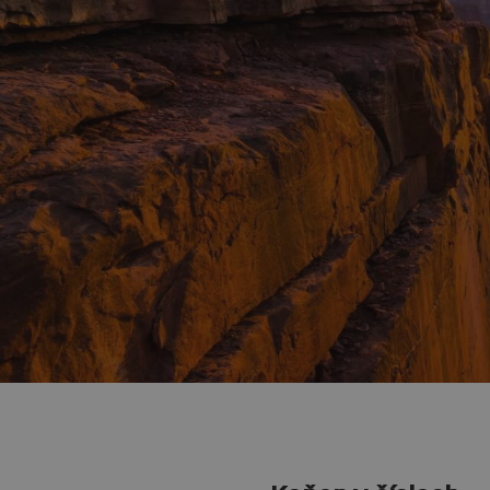
Národní park Grand Canyon
v jihozápadní části USA, v
díky řece Colorado, která
Národní park Grand Canyon
okolo pěti miliónů lidí, ne
návštěvníků). Nejvíce zahr