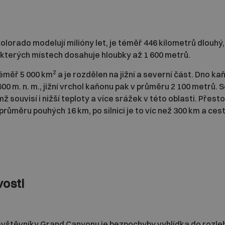
olorado modelují milióny let, je téměř 446 kilometrů dlouhý,
ěkterých místech dosahuje hloubky až 1 600 metrů.
2
téměř 5 000 km
a je rozdělen na jižní a severní část. Dno ka
 m. n. m., jižní vrchol kaňonu pak v průměru 2 100 metrů. 
mž souvisí i nižší teploty a více srážek v této oblasti. Přes
 průměru pouhých 16 km, po silnici je to víc než 300 km a ce
vosti
vštěvníky Grand Canyonu je bezpochyby vyhlídka do rozleh