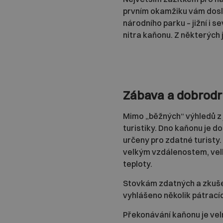
prvním okamžiku vám doslo
národního parku – jižní i 
nitra kaňonu. Z některých 
Zábava a dobrodr
Mimo „běžných“ výhledů z j
turistiky. Dno kaňonu je do
určeny pro zdatné turisty. 
velkým vzdálenostem, velk
teploty.
Stovkám zdatných a zkušen
vyhlášeno několik pátracích
Překonávání kaňonu je velmi