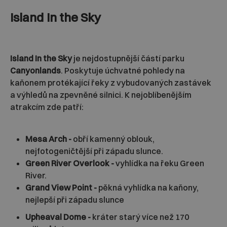
Island In the Sky
Island In the Sky
je nejdostupnější částí parku
Canyonlands
. Poskytuje úchvatné pohledy na
kaňonem protékající řeky z vybudovaných zastávek
a výhledů na zpevněné silnici. K nejoblíbenějším
atrakcím zde patří:
Mesa Arch -
obří kamenný oblouk,
nejfotogeničtější při západu slunce.
Green River Overlook -
vyhlídka na řeku Green
River.
Grand View Point -
pěkná vyhlídka na kaňony,
nejlepší při západu slunce
Upheaval Dome -
kráter starý více než 170