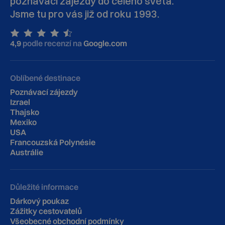
poznávací zájezdy do celého světa.
Jsme tu pro vás již od roku 1993.
4,9
podle recenzí na
Google.com
Oblíbené destinace
Poznávací zájezdy
Izrael
Thajsko
Mexiko
USA
Francouzská Polynésie
Austrálie
Důležité informace
Dárkový poukaz
Zážitky cestovatelů
Všeobecné obchodní podmínky