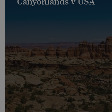
Canyonlands v USA
Vítejte v Zemi kaňonů! Národní park Canyonlands
v jihovýchodním Utahu je jedním z nejatraktivnějších
míst USA. Fascinující krajinu, která se rozprostírá na
2
více než 1 365 km
, najdete v samém středu
Coloradské plošiny.
Národní park Canyonlands
tvoří vyprahlá pustina,
kterou zdobí nespočet barevných kaňonů, stolových