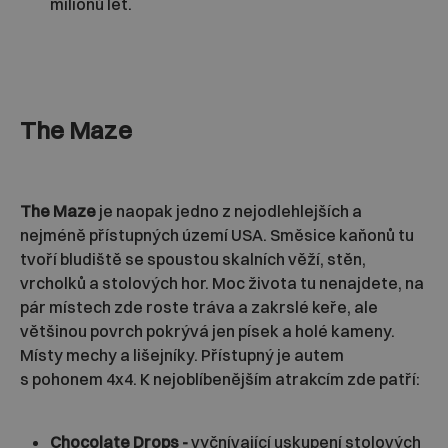
milionů let.
The Maze
The Maze
je naopak jedno z nejodlehlejších a
nejméně přístupných území USA. Směsice kaňonů tu
tvoří bludiště se spoustou skalních věží, stěn,
vrcholků a stolových hor. Moc života tu nenajdete, na
pár místech zde roste tráva a zakrslé keře, ale
většinou povrch pokrývá jen písek a holé kameny.
Místy mechy a lišejníky. Přístupný je autem
s pohonem 4x4. K nejoblíbenějším atrakcím zde patří:
Chocolate Drops -
vyčnívající uskupení stolových