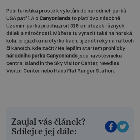
Pěší turistika prostě k výletům do národních parků
USA patří. A o
Canyonlands
to platí dvojnásobně.
Územím parku prochází síť 316 km stezek různých
délek a náročností. Můžete tu vyrazit také na horská
kola, projížďku na čtyřkolkách, sjíždět řeky na raftech
či kánoích. Kde začít? Nejlepším startem prohlídky
národního parku Canyonlands
jsou návštěvnická
centra: Island in the Sky Visitor Center, Needles
Visitor Center nebo Hans Flat Ranger Station.
Zaujal vás článek?
Sdílejte jej dále: