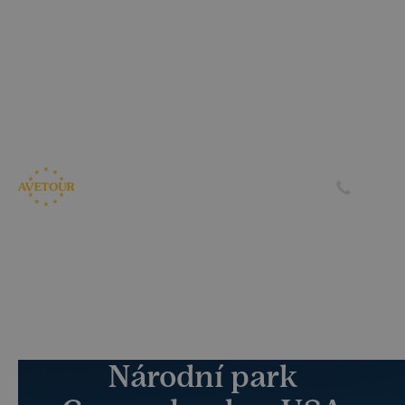
CK AVETOUR dlouhodobě dbá na férové a
předvídatelné podmínky pro své klienty
Garantujeme, že nebudeme zvyšovat cenu zájezdu z důvodu
navýšení palivového příplatku ze strany leteckých
společností
Skrýt
Zjistit více
Národní park