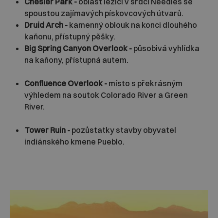
Chesler Park -
oblast ležící v srdci Needles se
spoustou zajímavých pískovcových útvarů.
Druid Arch -
kamenný oblouk na konci dlouhého
kaňonu, přístupný pěšky.
Big Spring Canyon Overlook -
působivá vyhlídka
na kaňony, přístupná autem.
Confluence Overlook -
místo s překrásným
výhledem na soutok Colorado River a Green
River.
Tower Ruin -
pozůstatky stavby obyvatel
indiánského kmene Pueblo.