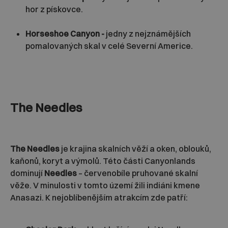
hor z pískovce.
Horseshoe Canyon -
jedny z nejznámějších
pomalovaných skal v celé Severní Americe.
The Needles
The Needles
je krajina skalních věží a oken, oblouků,
kaňonů, koryt a výmolů. Této části Canyonlands
dominují
Needles
– červenobíle pruhované skalní
věže. V minulosti v tomto území žili indiáni kmene
Anasazi. K nejoblíbenějším atrakcím zde patří: