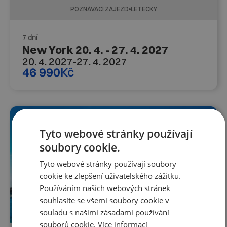
POZNÁVACÍ ZÁJEZD
LETECKY
7 dní
New York 20. 4. - 27. 4. 2027
20. 4. 2027
-
27. 4. 2027
46 990
Kč
FIRST MINUTE DO 31. 8.
Tyto webové stránky používají
soubory cookie.
Tyto webové stránky používají soubory
cookie ke zlepšení uživatelského zážitku.
Používáním našich webových stránek
souhlasíte se všemi soubory cookie v
souladu s našimi zásadami používání
souborů cookie.
Více informací