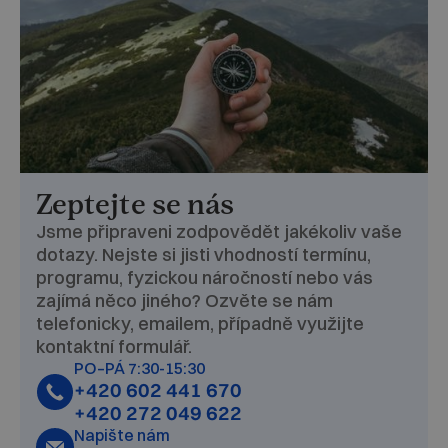
Zeptejte se nás
Jsme připraveni zodpovědět jakékoliv vaše
dotazy. Nejste si jisti vhodností termínu,
programu, fyzickou náročností nebo vás
zajímá něco jiného? Ozvěte se nám
telefonicky, emailem, případně využijte
kontaktní formulář.
PO–PÁ 7:30-15:30
+420 602 441 670
+420 272 049 622
Napište nám