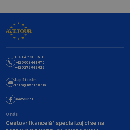
PO–PÁ 7:30-15:30
+420 602 441 670
+420 272 049 622
Napište nám
info@avetour.cz
avetour.cz
O nás
Cestovní kancelář specializující se na