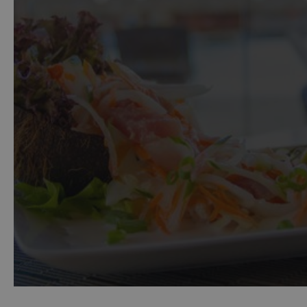
Dovolená ve Francouzské Polynésii patří k těm
nejdražším na světě. Neušetříte tu ani na jídle. Jídlo v
restauracích vás vyjde poměrně draho. Na menších
ostrovech se pak setkáte s o něco příznivějšími
cenami - v přepočtu 200 až 300 Kč za večeři.