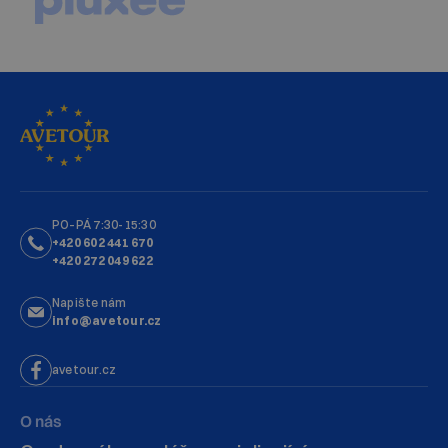
PO–PÁ 7:30-15:30
+420 602 441 670
+420 272 049 622
Napište nám
info@avetour.cz
avetour.cz
O nás