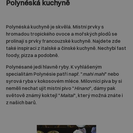
Polynéská kuchyně
Polynéská kuchyně je skvělá. Místní prvky s
hromadou tropického ovoce a mořských plodů se
prolínají s prvky francouzské kuchyně. Najdete zde
také inspiraci z italské a čínské kuchyně. Nechybí fast
foody, pizza a podobně.
Polynésané jedí hlavně ryby. K vyhlášeným
specialitám Polynésie patří např. "
mahi mahi
" nebo
syrová ryba v kokosovém mléce. Milovníci piva by si
neměli nechat ujít místní pivo "
Hinano
", dámy pak
světově známý koktejl "
Maitai
", který možná znáte i
z našich barů.