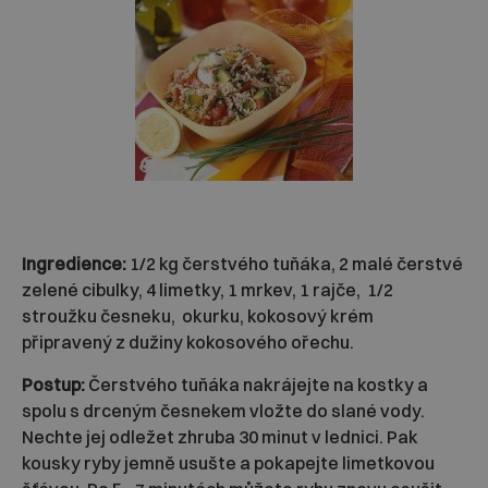
Ingredience:
1/2 kg čerstvého tuňáka, 2 malé čerstvé
zelené cibulky, 4 limetky, 1 mrkev, 1 rajče, 1/2
stroužku česneku, okurku, kokosový krém
připravený z dužiny kokosového ořechu.
Postup:
Čerstvého tuňáka nakrájejte na kostky a
spolu s drceným česnekem vložte do slané vody.
Nechte jej odležet zhruba 30 minut v lednici. Pak
kousky ryby jemně usušte a pokapejte limetkovou