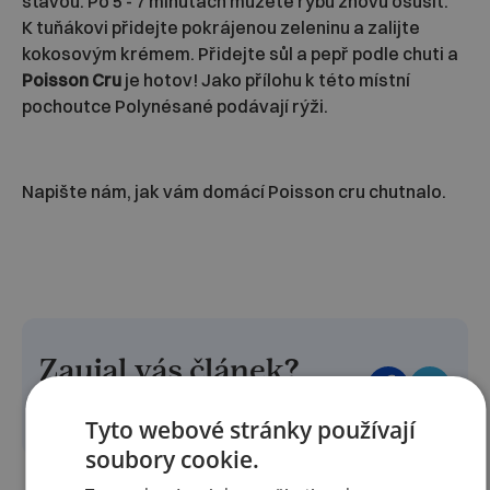
šťávou. Po 5 - 7 minutách můžete rybu znovu osušit.
K tuňákovi přidejte pokrájenou zeleninu a zalijte
kokosovým krémem. Přidejte sůl a pepř podle chuti a
Poisson Cru
je hotov! Jako přílohu k této místní
pochoutce Polynésané podávají rýži.
Napište nám, jak vám domácí Poisson cru chutnalo.
Zaujal vás článek?
Sdílejte jej dále:
Tyto webové stránky používají
soubory cookie.