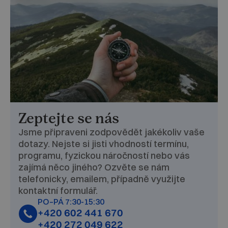
Zeptejte se nás
Jsme připraveni zodpovědět jakékoliv vaše
dotazy. Nejste si jisti vhodností termínu,
programu, fyzickou náročností nebo vás
zajímá něco jiného? Ozvěte se nám
telefonicky, emailem, případně využijte
kontaktní formulář.
PO–PÁ 7:30-15:30
+420 602 441 670
+420 272 049 622