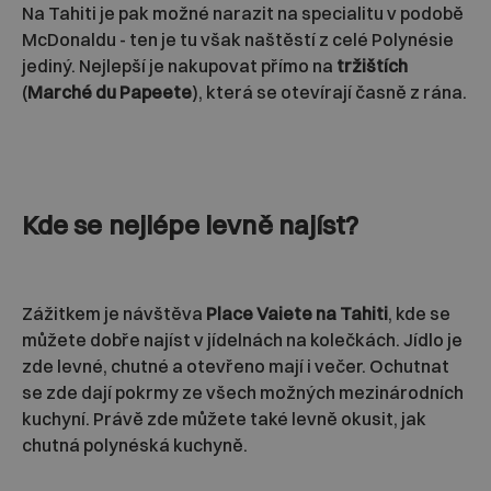
Na Tahiti je pak možné narazit na specialitu v podobě
McDonaldu - ten je tu však naštěstí z celé Polynésie
jediný. Nejlepší je nakupovat přímo na
tržištích
(
Marché du Papeete
), která se otevírají časně z rána.
Kde se nejlépe levně najíst?
Zážitkem je návštěva
Place Vaiete na Tahiti
, kde se
můžete dobře najíst v jídelnách na kolečkách. Jídlo je
zde levné, chutné a otevřeno mají i večer. Ochutnat
se zde dají pokrmy ze všech možných mezinárodních
kuchyní. Právě zde můžete také levně okusit, jak
chutná polynéská kuchyně.