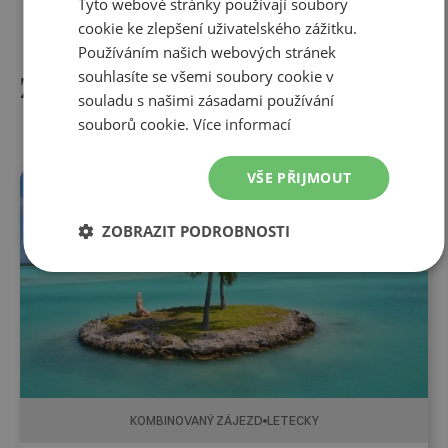
Tyto webové stránky používají soubory
cookie ke zlepšení uživatelského zážitku.
Používáním našich webových stránek
souhlasíte se všemi soubory cookie v
Zájezdy do této destinace
souladu s našimi zásadami používání
souborů cookie.
Více informací
VŠE PŘIJMOUT
ZOBRAZIT PODROBNOSTI
KOMBINOVANÝ ZÁJEZD
LETECKY