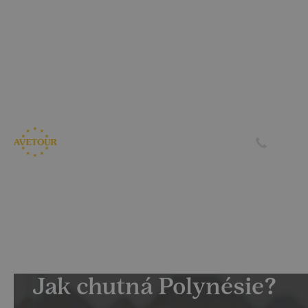
CK AVETOUR dlouhodobě dbá na férové a
předvídatelné podmínky pro své klienty
Garantujeme, že nebudeme zvyšovat cenu zájezdu z důvodu
navýšení palivového příplatku ze strany leteckých
společností
Skrýt
Zjistit více
Jak chutná Polynésie?