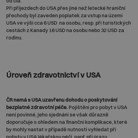
od cla.
Při příjezdech do USA přes jiné než letecké hraniční
přechody byl zaveden poplatek za vstup na území
USA ve výši cca 6 USD na osobu, resp. při turistických
cestách z Kanady 16 USD na osobu nebo 32 USD za
rodinu.
Úroveň zdravotnictví v USA
ČR nemá s USA uzavřenu dohodu o poskytování
bezplatné zdravotní péče.
Pojištění pro pobyt v USA
není povinné, jeho sjednání se však důrazně
doporučuje s ohledem na finanční komplikace, které
by mohly nastat v případě nutnosti vyhledat při
pobytu v USA lékařskou péči, např. při úrazu,