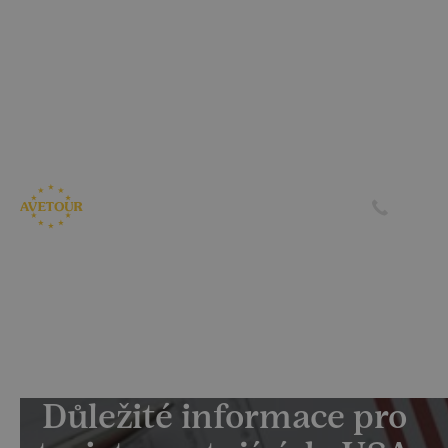
CK AVETOUR dlouhodobě dbá na férové a
předvídatelné podmínky pro své klienty
Garantujeme, že nebudeme zvyšovat cenu zájezdu z důvodu
navýšení palivového příplatku ze strany leteckých
společností
Skrýt
Zjistit více
Důležité informace pro