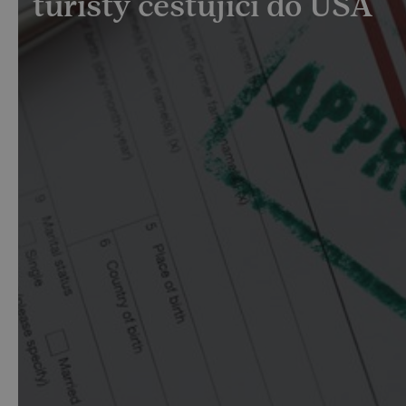
turisty cestující do USA
Doklady a víza v USA
Občané České republiky již nepotřebují při cestách do
Spojených států víza. Podrobné informace ohledně
bezvízového styku najdete na webových stránkách
Velvyslanectví USA.