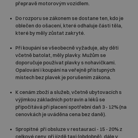
přepravě motorovým vozidlem.
Do rozporu se zákonem se dostane ten, kdo je
oblečen do ošacení, které odhaluje části těla,
které by měly zůstat zakryté.
Při koupání se všeobecně vyžaduje, aby děti
včetně batolat, měly plavky. Mužům se
doporučuje používat plavky s nohavičkami.
Opalování i koupání na veřejně přístupných
místech bez plavek je porušením zákona.
K cenám zboží a služeb, včetně ubytovacích s
výjimkou základních potravin a léků se
připočítává při placení spotřební daň 3 - 12% (na
cenovkách je uváděna cena bez daně).
Spropitné při obsluze v restauraci - 15 - 20% z
celkové ceny, při jízdě taxi (obdobně), dále v