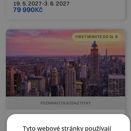
19. 5. 2027
-
3. 6. 2027
79 990
Kč
FIRST MINUTE DO 31. 8.
POZNÁVACÍ ZÁJEZD
LETECKY
7 dní
New York 20. 4. - 27. 4. 2027
Tyto webové stránky používají