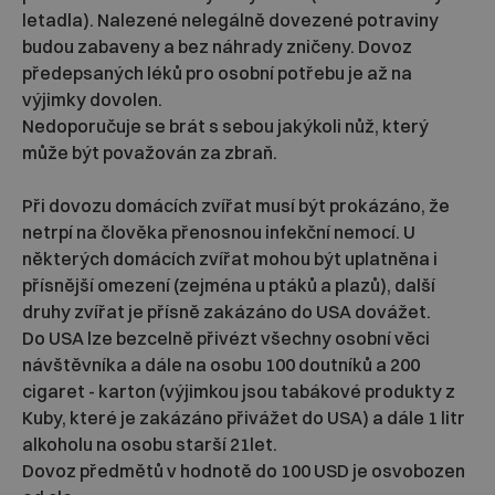
letadla). Nalezené nelegálně dovezené potraviny
budou zabaveny a bez náhrady zničeny. Dovoz
předepsaných léků pro osobní potřebu je až na
výjimky dovolen.
Nedoporučuje se brát s sebou jakýkoli nůž, který
může být považován za zbraň.
Při dovozu domácích zvířat musí být prokázáno, že
netrpí na člověka přenosnou infekční nemocí. U
některých domácích zvířat mohou být uplatněna i
přísnější omezení (zejména u ptáků a plazů), další
druhy zvířat je přísně zakázáno do USA dovážet.
Do USA lze bezcelně přivézt všechny osobní věci
návštěvníka a dále na osobu 100 doutníků a 200
cigaret - karton (výjimkou jsou tabákové produkty z
Kuby, které je zakázáno přivážet do USA) a dále 1 litr
alkoholu na osobu starší 21let.
Dovoz předmětů v hodnotě do 100 USD je osvobozen