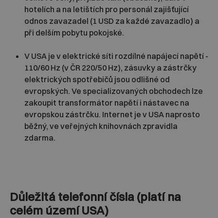
hotelích a na letištích pro personál zajišťující
odnos zavazadel (1 USD za každé zavazadlo) a
při delším pobytu pokojské.
V USA je v elektrické síti rozdílné napájecí napětí -
110/60 Hz (v ČR 220/50 Hz), zásuvky a zástrčky
elektrických spotřebičů jsou odlišné od
evropských. Ve specializovaných obchodech lze
zakoupit transformátor napětí i nástavec na
evropskou zástrčku. Internet je v USA naprosto
běžný, ve veřejných knihovnách zpravidla
zdarma.
Důležitá telefonní čísla (platí na
celém území USA)