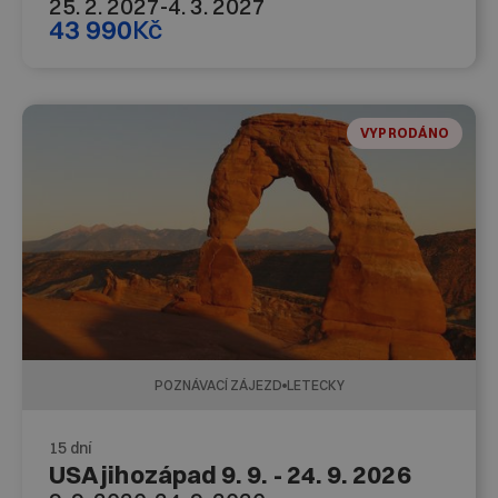
25. 2. 2027
-
4. 3. 2027
43 990
Kč
VYPRODÁNO
POZNÁVACÍ ZÁJEZD
LETECKY
15 dní
USA jihozápad 9. 9. - 24. 9. 2026