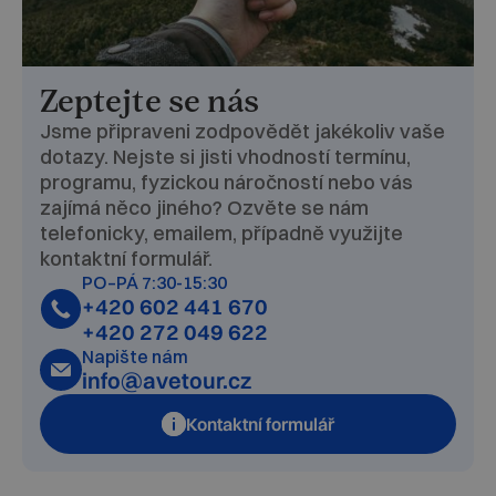
Zeptejte se nás
Jsme připraveni zodpovědět jakékoliv vaše
dotazy. Nejste si jisti vhodností termínu,
programu, fyzickou náročností nebo vás
zajímá něco jiného? Ozvěte se nám
telefonicky, emailem, případně využijte
kontaktní formulář.
PO–PÁ 7:30-15:30
+420 602 441 670
+420 272 049 622
Napište nám
info@avetour.cz
Kontaktní formulář