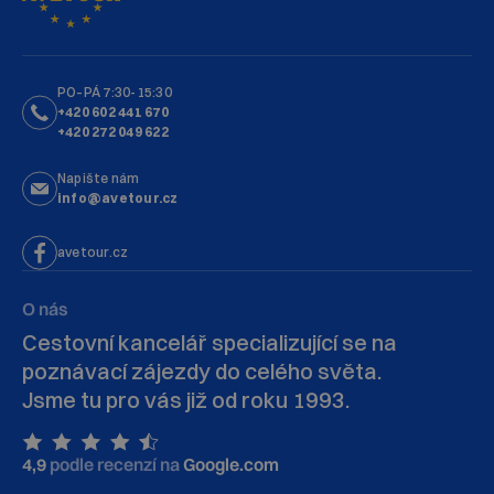
PO–PÁ 7:30-15:30
+420 602 441 670
+420 272 049 622
Napište nám
info@avetour.cz
avetour.cz
O nás
Cestovní kancelář specializující se na
poznávací zájezdy do celého světa.
Jsme tu pro vás již od roku 1993.
4,9
podle recenzí na
Google.com