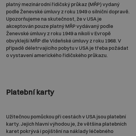
platný mezinárodní řidičský průkaz (MŘP) vydaný
podle Ženevské úmluvy z roku 1949 o silniční dopravě.
Upozorňujeme na skutečnost, že v USA je
akceptován pouze platný MŘP vydávaný podle
Ženevské úmluvy z roku 1949 a nikoli v Evropě
obvyklejší MŘP dle Vídeňské úmluvy z roku 1968. V
případě déletrvajícího pobytu v USA je třeba požádat
o vystavení amerického řidičského průkazu.
Platební karty
Užitečnou pomůckou při cestách v USA jsou platební
karty. Jejich hlavní výhodou je, že většina platebních
karet pokrývá i pojištění na náklady léčebného