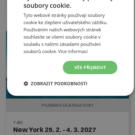
20. 4. 2027
-
27. 4. 2027
soubory cookie.
46 990
Kč
Tyto webové stránky používají soubory
cookie ke zlepšení uživatelského zážitku.
Používáním našich webových stránek
souhlasíte se všemi soubory cookie v
FIRST MINUTE DO 31. 8.
souladu s našimi zásadami používání
souborů cookie.
Více informací
VŠE PŘIJMOUT
ZOBRAZIT PODROBNOSTI
POZNÁVACÍ ZÁJEZD
LETECKY
7 dní
New York 25. 2. - 4. 3. 2027