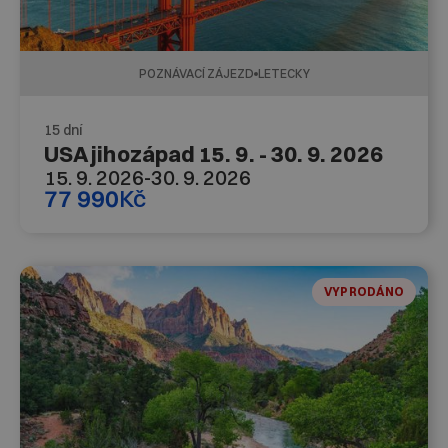
POZNÁVACÍ ZÁJEZD
LETECKY
15 dní
USA jihozápad 15. 9. - 30. 9. 2026
15. 9. 2026
-
30. 9. 2026
77 990
Kč
VYPRODÁNO