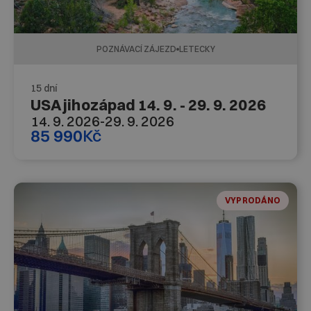
POZNÁVACÍ ZÁJEZD
LETECKY
15 dní
USA jihozápad 14. 9. - 29. 9. 2026
14. 9. 2026
-
29. 9. 2026
85 990
Kč
VYPRODÁNO