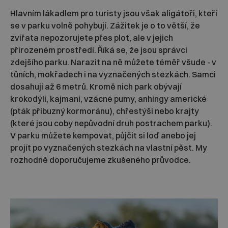
Hlavním lákadlem pro turisty jsou však aligátoři, kteří
se v parku volně pohybují. Zážitek je o to větší, že
zvířata nepozorujete přes plot, ale v jejich
přirozeném prostředí. Říká se, že jsou správci
zdejšího parku. Narazit na ně můžete téměř všude - v
tůních, mokřadech i na vyznačených stezkách. Samci
dosahují až 6 metrů. Kromě nich park obývají
krokodýli, kajmani, vzácné pumy, anhingy americké
(pták příbuzný kormoránu), chřestýši nebo krajty
(které jsou coby nepůvodní druh postrachem parku).
V parku můžete kempovat, půjčit si loď anebo jej
projít po vyznačených stezkách na vlastní pěst. My
rozhodně doporučujeme zkušeného průvodce.