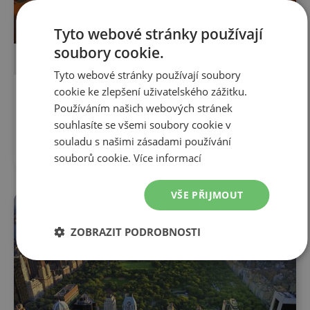
Tyto webové stránky používají
soubory cookie.
POZNÁVACÍ ZÁJEZD
LETECKY
Tyto webové stránky používají soubory
cookie ke zlepšení uživatelského zážitku.
15 dní
Používáním našich webových stránek
USA jihozápad 9. 9. - 24. 9. 2026
souhlasíte se všemi soubory cookie v
9. 9. 2026
-
24. 9. 2026
souladu s našimi zásadami používání
85 990
Kč
souborů cookie.
Více informací
VŠE PŘIJMOUT
LAST MINUTE
ZOBRAZIT PODROBNOSTI