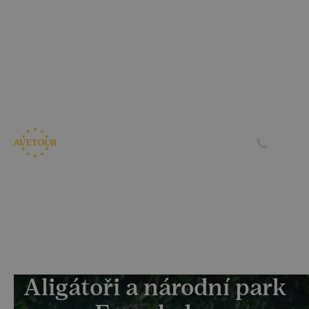
CK AVETOUR dlouhodobě dbá na férové a
předvídatelné podmínky pro své klienty
Garantujeme, že nebudeme zvyšovat cenu zájezdu z důvodu
navýšení palivového příplatku ze strany leteckých
společností
Skrýt
Zjistit více
Aligátoři a národní park