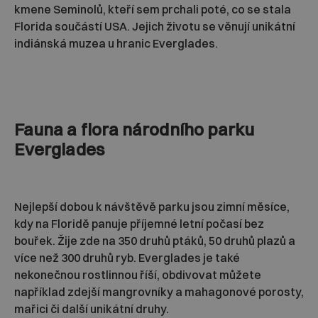
kmene Seminolů, kteří sem prchali poté, co se stala
Florida součástí USA. Jejich životu se věnují unikátní
indiánská muzea u hranic Everglades.
Fauna a flora národního parku
Everglades
Nejlepší dobou k návštěvě parku jsou zimní měsíce,
kdy na Floridě panuje příjemné letní počasí bez
bouřek. Žije zde na 350 druhů ptáků, 50 druhů plazů a
více než 300 druhů ryb. Everglades je také
nekonečnou rostlinnou říší, obdivovat můžete
například zdejší mangrovníky a mahagonové porosty,
mařici či další unikátní druhy.