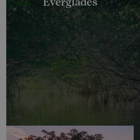
Everglades
Krajina plná mokřadů a jedinečné fauny a flóry. To je
národní park Everglades na jihu Floridy v USA. Kdy
park navštívit? A čím láká tolik turistů?