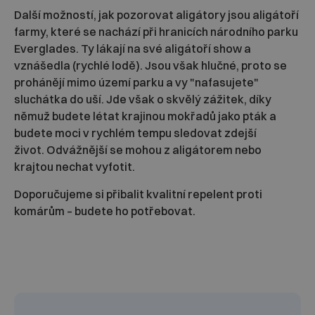
Další možností, jak pozorovat aligátory jsou aligátoří
farmy, které se nachází při hranicích národního parku
Everglades. Ty lákají na své aligátoří show a
vznášedla (rychlé lodě). Jsou však hlučné, proto se
prohánějí mimo území parku a vy "nafasujete"
sluchátka do uší. Jde však o skvělý zážitek, díky
němuž budete létat krajinou mokřadů jako pták a
budete moci v rychlém tempu sledovat zdejší
život. Odvážnější se mohou z aligátorem nebo
krajtou nechat vyfotit.
Doporučujeme si přibalit kvalitní repelent proti
komárům – budete ho potřebovat.