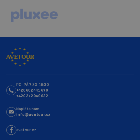
PO–PÁ 7:30-15:30
+420 602 441 670
+420 272 049 622
Napište nám
info@avetour.cz
avetour.cz