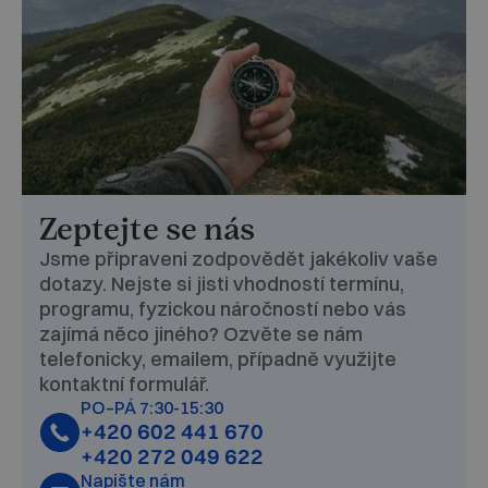
Zeptejte se nás
Jsme připraveni zodpovědět jakékoliv vaše
dotazy. Nejste si jisti vhodností termínu,
programu, fyzickou náročností nebo vás
zajímá něco jiného? Ozvěte se nám
telefonicky, emailem, případně využijte
kontaktní formulář.
PO–PÁ 7:30-15:30
+420 602 441 670
+420 272 049 622
Napište nám