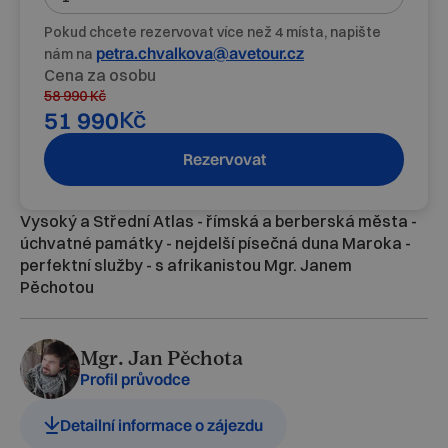
Pokud chcete rezervovat více než 4 místa, napište
petra.chvalkova@avetour.cz
nám na
Cena za osobu
58 990
Kč
Kč
51 990
Rezervovat
Vysoký a Střední Atlas - římská a berberská města -
úchvatné památky - nejdelší písečná duna Maroka -
perfektní služby - s afrikanistou Mgr. Janem
Pěchotou
Mgr. Jan Pěchota
Profil průvodce
Detailní informace o zájezdu