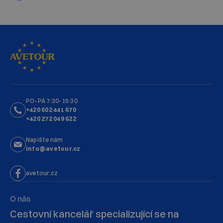
PO–PÁ 7:30-15:30
+420 602 441 670
+420 272 049 622
Napište nám
info@avetour.cz
avetour.cz
O nás
Cestovní kancelář specializující se na