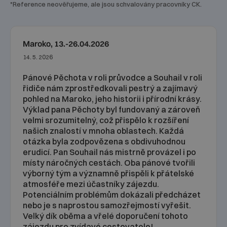
*Reference neověřujeme, ale jsou schvalovány pracovníky CK.
Maroko, 13.-26.04.2026
14. 5. 2026
Pánové Pěchota v roli průvodce a Souhail v roli
řidiče nám zprostředkovali pestrý a zajímavý
pohled na Maroko, jeho historii i přírodní krásy.
Výklad pana Pěchoty byl fundovaný a zároveň
velmi srozumitelný, což přispělo k rozšíření
našich znalostí v mnoha oblastech. Každá
otázka byla zodpovězena s obdivuhodnou
erudicí. Pan Souhail nás mistrně provázel i po
místy náročných cestách. Oba pánové tvořili
výborný tým a významně přispěli k přátelské
atmosféře mezi účastníky zájezdu.
Potenciálním problémům dokázali předcházet
nebo je s naprostou samozřejmostí vyřešit.
Velký dík oběma a vřelé doporučení tohoto
zájezdu pro zvídavé cestovatele!