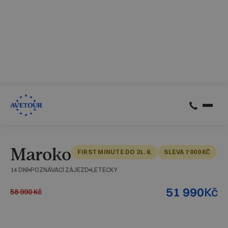
CK AVETOUR dlouhodobě dbá na férové a
předvídatelné podmínky pro své klienty
Garantujeme, že nebudeme zvyšovat cenu zájezdu z důvodu
navýšení palivového příplatku ze strany leteckých
společností
Skrýt
Zjistit více
Maroko
FIRST MINUTE DO 31. 8.
SLEVA 7 000 KČ
14 DNÍ
POZNÁVACÍ ZÁJEZD
LETECKY
Kč
51 990
58 990
Kč