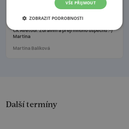
VŠE PŘIJMOUT
vybrány též velmi dobře a co je skvělý bonus:
naše skupina byla soudržná, sedli jsme si a
ZOBRAZIT PODROBNOSTI
nedošlo k žádným rozepřím.. Opravdu smekám
a i já se ráda stanu pravidelným klientem Vaší
CK Avetour. Zdravím a přeji mnoho úspěchů :-)
Martina
Martina Balíková
Další termíny