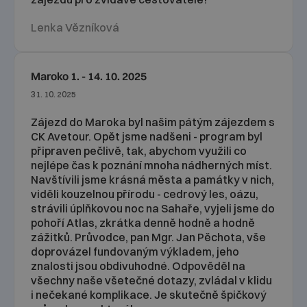
Lenka Vězníková
Maroko 1. - 14. 10. 2025
31. 10. 2025
Zájezd do Maroka byl našim pátým zájezdem s
CK Avetour. Opět jsme nadšeni - program byl
připraven pečlivě, tak, abychom využili co
nejlépe čas k poznání mnoha nádherných míst.
Navštívili jsme krásná města a památky v nich,
viděli kouzelnou přírodu - cedrový les, oázu,
strávili úplňkovou noc na Sahaře, vyjeli jsme do
pohoří Atlas, zkrátka denně hodně a hodně
zážitků. Průvodce, pan Mgr. Jan Pěchota, vše
doprovázel fundovaným výkladem, jeho
znalosti jsou obdivuhodné. Odpověděl na
všechny naše všetečné dotazy, zvládal v klidu
i nečekané komplikace. Je skutečně špičkový