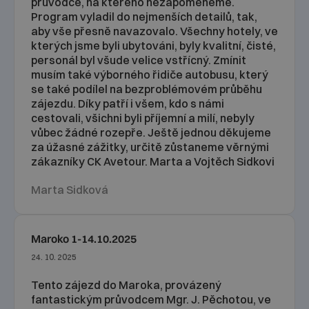
průvodce, na kterého nezapomeneme.
Program vyladil do nejmenších detailů, tak,
aby vše přesně navazovalo. Všechny hotely, ve
kterých jsme byli ubytováni, byly kvalitní, čisté,
personál byl všude velice vstřícný. Zmínit
musím také výborného řidiče autobusu, který
se také podílel na bezproblémovém průběhu
zájezdu. Díky patří i všem, kdo s námi
cestovali, všichni byli příjemní a milí, nebyly
vůbec žádné rozepře. Ještě jednou děkujeme
za úžasné zážitky, určitě zůstaneme věrnými
zákazníky CK Avetour. Marta a Vojtěch Sidkovi
Marta Sidková
Maroko 1-14.10.2025
24. 10. 2025
Tento zájezd do Maroka, provázený
fantastickým průvodcem Mgr. J. Pěchotou, ve