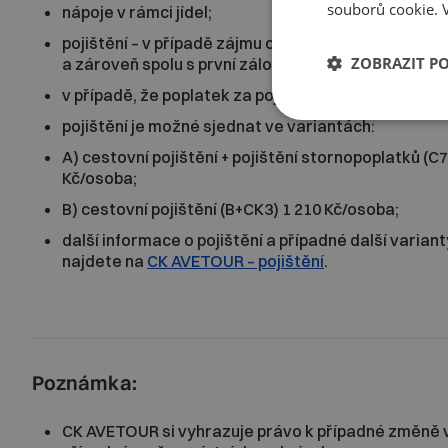
souborů cookie.
nápoje v rámci jídel;
pojištění – v případě zájmu o sjednání pojištění je
ZOBRAZIT P
a zároveň spolu s první zálohou uhradit poplatek za
v případě, že poplatek za pojištění nebude uhrazen,
pojištění je možné sjednat ve variantách:
A) cestovní pojištění + pojištění stornopoplatků 
Kč/osoba;
B) cestovní pojištění (B+CK3) 1 210 Kč/osoba;
další informace o pojištění a případné další varia
najdete na
CK AVETOUR – pojištění
.
Poznámka:
CK AVETOUR si vyhrazuje právo k případné změně 