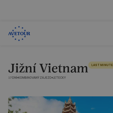
CK AVETOUR dlouhodobě dbá na férové a pře
Garantujeme, že nebudeme zvyšovat cenu zájezdu z dův
Jižní Vietnam
LAST MINUT
17 DNÍ
KOMBINOVANÝ ZÁJEZD
LETECKY