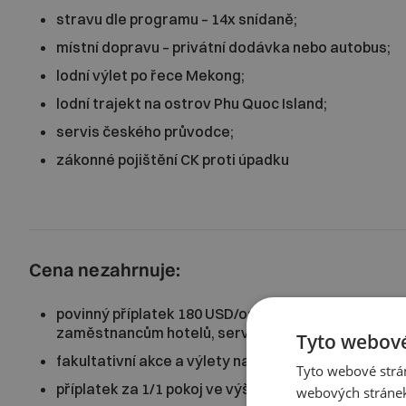
stravu dle programu – 14x snídaně;
místní dopravu – privátní dodávka nebo autobus;
lodní výlet po řece Mekong;
lodní trajekt na ostrov Phu Quoc Island;
servis českého průvodce;
zákonné pojištění CK proti úpadku
Cena nezahrnuje:
povinný příplatek 180 USD/osoba (pokrývá vstupy d
zaměstnancům hotelů, servis místního průvodce a
Tyto webové
fakultativní akce a výlety nad rámec programu;
Tyto webové strán
příplatek za 1/1 pokoj ve výši 10 990 Kč / pobyt;
webových stránek