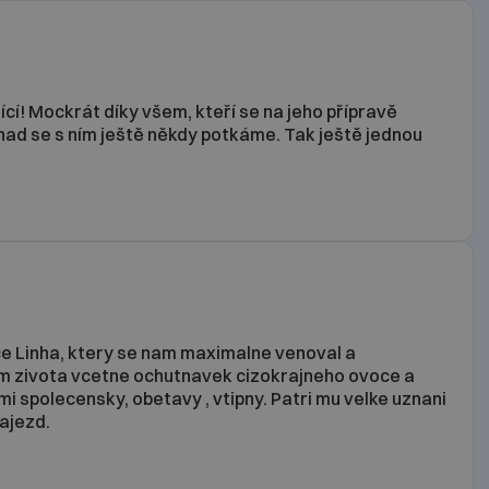
ící! Mockrát díky všem, kteří se na jeho přípravě
 Snad se s ním ještě někdy potkáme. Tak ještě jednou
e Linha, ktery se nam maximalne venoval a
m zivota vcetne ochutnavek cizokrajneho ovoce a
elmi spolecensky, obetavy , vtipny. Patri mu velke uznani
zajezd.