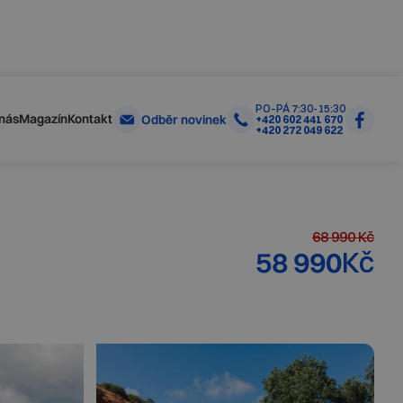
Skrýt
Zjistit více
olečností
PO–PÁ 7:30-15:30
nás
Magazín
Kontakt
Odběr novinek
+420 602 441 670
+420 272 049 622
68 990
Kč
58 990
Kč