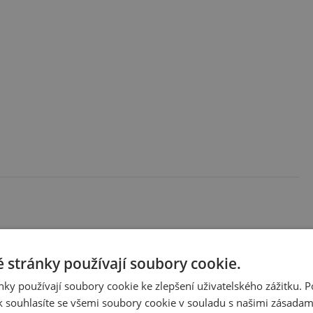
o všech vybraných objektů, spropitné řidiči autobusu,
pod.);
 stránky používají soubory cookie.
ky používají soubory cookie ke zlepšení uživatelského zážitku. 
 souhlasíte se všemi soubory cookie v souladu s našimi zásadam