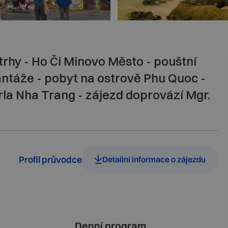
trhy - Ho Či Minovo Město - pouštní
antáže - pobyt na ostrově Phu Quoc -
la Nha Trang - zájezd doprovází Mgr.
Profil průvodce
Detailní informace o zájezdu
Denní program