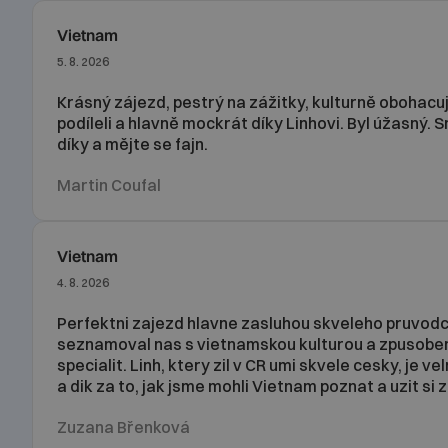
Vietnam
5. 8. 2026
Krásný zájezd, pestrý na zážitky, kulturně obohacuj
podíleli a hlavně mockrát díky Linhovi. Byl úžasný.
díky a mějte se fajn.
Martin Coufal
Vietnam
4. 8. 2026
Perfektni zajezd hlavne zasluhou skveleho pruvodc
seznamoval nas s vietnamskou kulturou a zpusobe
specialit. Linh, ktery zil v CR umi skvele cesky, je v
a dik za to, jak jsme mohli Vietnam poznat a uzit si 
Zuzana Břenková