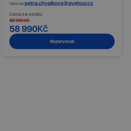
petra.chvalkova@avetour.cz
nám na
Cena za osobu
68 990
Kč
58 990
Kč
Rezervovat