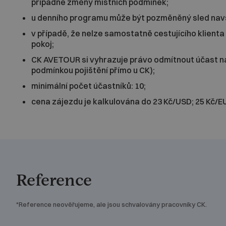
případné změny místních podmínek;
u denního programu může být pozměněný sled navš
v případě, že nelze samostatně cestujícího klienta 
pokoj;
CK AVETOUR si vyhrazuje právo odmítnout účast na 
podmínkou pojištění přímo u CK);
minimální počet účastníků: 10;
cena zájezdu je kalkulována do 23 Kč/USD; 25 Kč/E
Reference
*Reference neověřujeme, ale jsou schvalovány pracovníky CK.