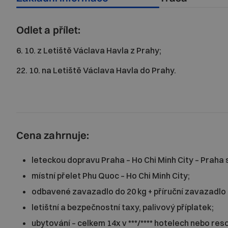
Odlet a přílet:
6. 10. z Letiště Václava Havla z Prahy;
22. 10. na Letiště Václava Havla do Prahy.
Cena zahrnuje:
leteckou dopravu Praha – Ho Chi Minh City – Praha 
místní přelet Phu Quoc – Ho Chi Minh City;
odbavené zavazadlo do 20 kg + příruční zavazadlo 
letištní a bezpečnostní taxy, palivový příplatek;
ubytování – celkem 14x v ***/**** hotelech nebo res