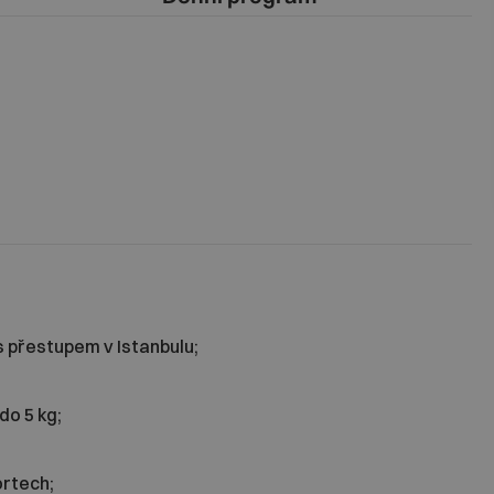
s přestupem v Istanbulu;
do 5 kg;
ortech;