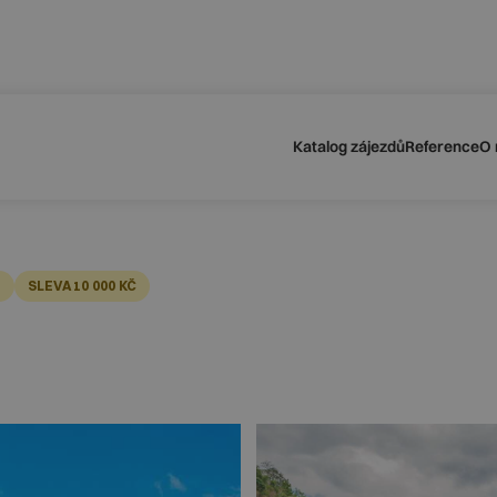
dvídatelné podmínky pro své klienty
odu navýšení palivového příplatku ze strany leteckých sp
Katalog zájezdů
Reference
O 
E
SLEVA 10 000 KČ