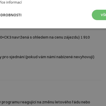
Více informací
 nutné tuto skutečnost uvést přímo ve smlouvě o zájezdu,
ODROBNOSTI
VŠ
 pojištění;
 pojištění nevznikne;
(C70+CK3 navržená s ohledem na cenu zájezdu) 1 910
nty pro sjednání (pokud vám námi nabízené nevyhovují)
v programu reagující na změnu letového řádu nebo