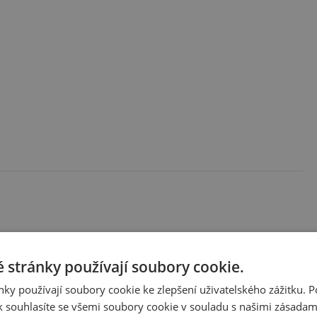
ístě, bude použito na spropitné pro řidiče autobusu a
 stránky používají soubory cookie.
ky používají soubory cookie ke zlepšení uživatelského zážitku. 
 souhlasíte se všemi soubory cookie v souladu s našimi zásadam