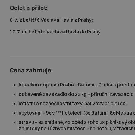
Odlet a přílet:
8. 7. z Letiště Václava Havla z Prahy;
17. 7. na Letiště Václava Havla do Prahy.
Cena zahrnuje:
leteckou dopravu Praha – Batumi – Praha s přestup
odbavené zavazadlo do 23 kg + příruční zavazadlo 
letištní a bezpečnostní taxy, palivový příplatek;
ubytování – 9x v *** hotelech (3x Batumi, 6x Mestia)
stravu – 9x snídaně, 4x oběd z toho 3x piknikový 
zajištěny na různých místech – na hotelu, v tradičn