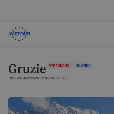
CK AVETOUR dlouhodobě dbá na férové a pře
Garantujeme, že nebudeme zvyšovat cenu zájezdu z dův
Gruzie
VYPRODÁNO
NOVINKA
10 DNÍ
KOMBINOVANÝ ZÁJEZD
LETECKY