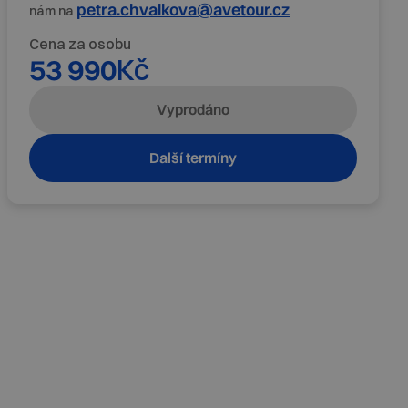
petra.chvalkova@avetour.cz
nám na
Cena za osobu
53 990
Kč
Vyprodáno
Další termíny