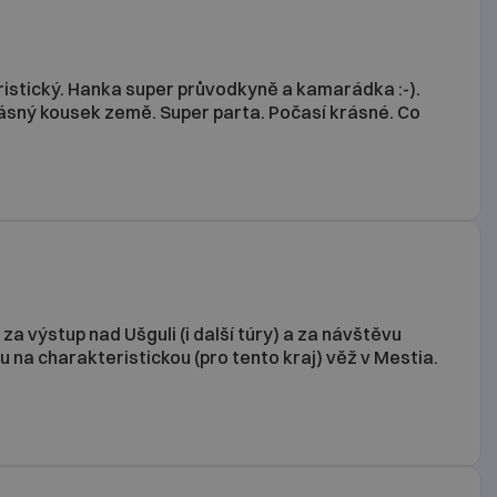
uristický. Hanka super průvodkyně a kamarádka :-).
sný kousek země. Super parta. Počasí krásné. Co
 výstup nad Ušguli (i další túry) a za návštěvu
na charakteristickou (pro tento kraj) věž v Mestia.