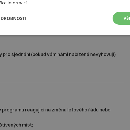
 nutné tuto skutečnost uvést přímo ve smlouvě o zájezdu,
Více informací
 pojištění; v případě, že poplatek za pojištění nebude
ODROBNOSTI
VŠ
C50+CK3 – navržená s ohledem na cenu zájezdu) 1 210
nty pro sjednání (pokud vám námi nabízené nevyhovují)
v programu reagující na změnu letového řádu nebo
tívených míst;