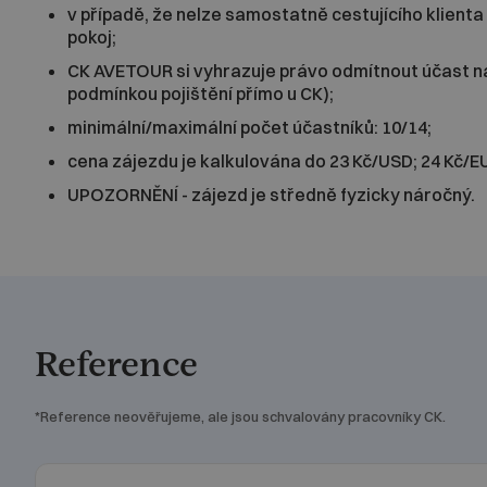
v případě, že nelze samostatně cestujícího klienta 
pokoj;
CK AVETOUR si vyhrazuje právo odmítnout účast na 
podmínkou pojištění přímo u CK);
minimální/maximální počet účastníků: 10/14;
cena zájezdu je kalkulována do 23 Kč/USD; 24 Kč/E
UPOZORNĚNÍ - zájezd je středně fyzicky náročný.
Reference
*Reference neověřujeme, ale jsou schvalovány pracovníky CK.