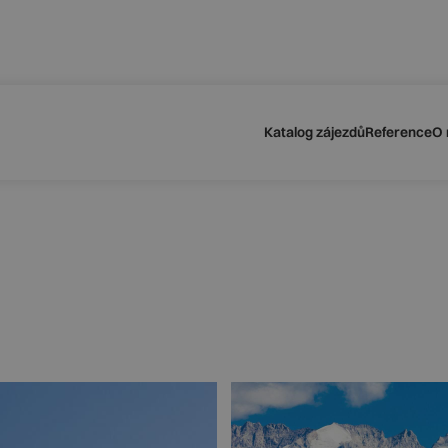
dvídatelné podmínky pro své klienty
odu navýšení palivového příplatku ze strany leteckých sp
Katalog zájezdů
Reference
O 