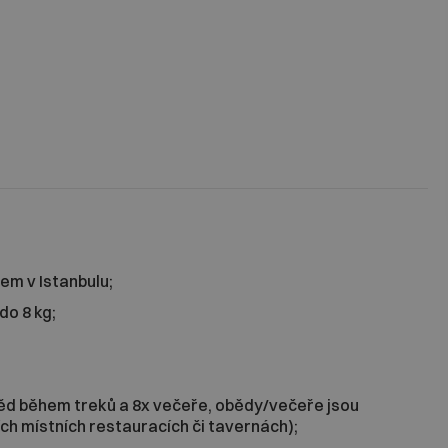
em v Istanbulu;
do 8 kg;
;
oběd během treků a 8x večeře, obědy/večeře jsou
ích místních restauracích či tavernách);