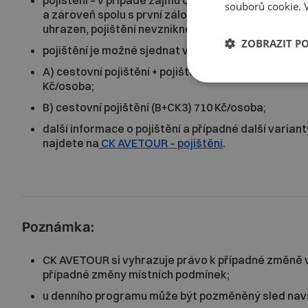
pojištění – v případě zájmu o sjednání pojištění je
souborů cookie.
a zároveň spolu s první zálohou uhradit poplatek za
uhrazen, pojištění nevznikne;
ZOBRAZIT P
pojištění je možné sjednat ve variantách:
A) cestovní pojištění + pojištění stornopoplatků (
Kč/osoba;
B) cestovní pojištění (B+CK3) 710 Kč/osoba;
další informace o pojištění a případné další varia
najdete na
CK AVETOUR – pojištění
.
Poznámka:
CK AVETOUR si vyhrazuje právo k případné změně 
případné změny místních podmínek;
u denního programu může být pozměněný sled navš