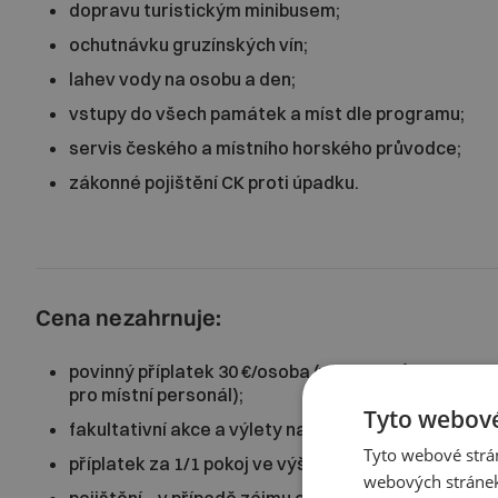
dopravu turistickým minibusem;
ochutnávku gruzínských vín;
lahev vody na osobu a den;
vstupy do všech památek a míst dle programu;
servis českého a místního horského průvodce;
zákonné pojištění CK proti úpadku.
Cena nezahrnuje:
povinný příplatek 30 €/osoba (vybere průvodce na m
pro místní personál);
Tyto webové
fakultativní akce a výlety nad rámec programu;
Tyto webové strán
příplatek za 1/1 pokoj ve výši 7 990 Kč/pobyt;
webových stránek