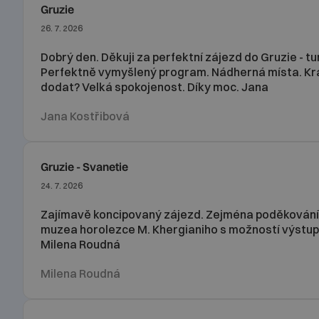
Gruzie
26. 7. 2026
Dobrý den. Děkuji za perfektní zájezd do Gruzie - t
Perfektně vymyšlený program. Nádherná místa. Krá
dodat? Velká spokojenost. Díky moc. Jana
Jana Kostřibová
Gruzie - Svanetie
24. 7. 2026
Zajímavě koncipovaný zájezd. Zejména poděkování za
muzea horolezce M. Khergianiho s možností výstupu 
Milena Roudná
Milena Roudná