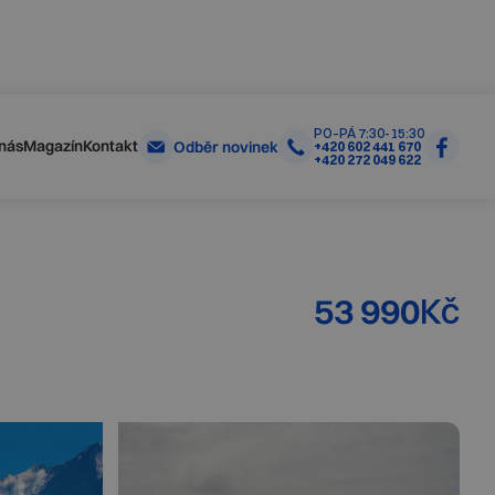
Skrýt
Zjistit více
olečností
PO–PÁ 7:30-15:30
nás
Magazín
Kontakt
Odběr novinek
+420 602 441 670
+420 272 049 622
53 990
Kč