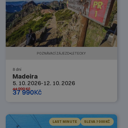
POZNÁVACÍ ZÁJEZD
LETECKY
8 dní
Madeira
5. 10. 2026
-
12. 10. 2026
44 990
Kč
37 990
Kč
LAST MINUTE
SLEVA 7 000 KČ