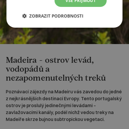
VŠE PŘIJMOUT
ZOBRAZIT PODROBNOSTI
Madeira – ostrov levád,
vodopádů a
nezapomenutelných treků
Poznávací zájezdy na Madeiru vás zavedou do jedné
z nejkrásnějších destinací Evropy. Tento portugalský
ostrov je proslulý jedinečnými levádami –
zavlažovacími kanály, podél nichž vedou treky na
Madeiře skrze bujnou subtropickou vegetaci.