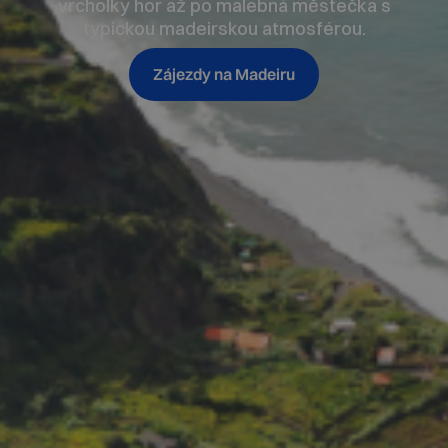
vrcholky hor až po malebná městečka s
typickou madeirskou atmosférou.
Zájezdy na Madeiru