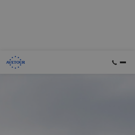
CK AVETOUR dlouhodobě dbá na férové a
předvídatelné podmínky pro své klienty
Garantujeme, že nebudeme zvyšovat cenu zájezdu z důvodu
navýšení palivového příplatku ze strany leteckých
společností
Skrýt
Zjistit více