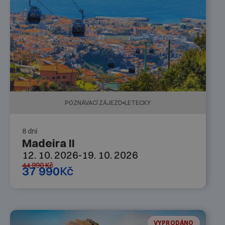
POZNÁVACÍ ZÁJEZD
LETECKY
8 dní
Madeira II
12. 10. 2026
-
19. 10. 2026
44 990
Kč
37 990
Kč
VYPRODÁNO