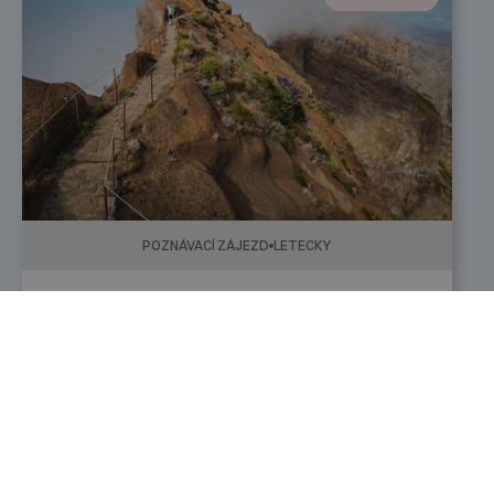
POZNÁVACÍ ZÁJEZD
LETECKY
8 dní
Madeira
17. 8. 2026
-
24. 8. 2026
43 990
Kč
Katalog zájezdů