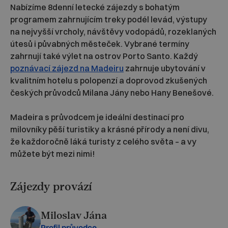
Nabízíme 8denní letecké zájezdy s bohatým
programem zahrnujícím treky podél levád, výstupy
na nejvyšší vrcholy, návštěvy vodopádů, rozeklaných
útesů i půvabných městeček. Vybrané termíny
zahrnují také výlet na ostrov Porto Santo. Každý
poznávací zájezd na Madeiru
zahrnuje ubytování v
kvalitním hotelu s polopenzí a doprovod zkušených
českých průvodců Milana Jány nebo Hany Benešové.
Madeira s průvodcem je ideální destinací pro
milovníky pěší turistiky a krásné přírody a není divu,
že každoročně láká turisty z celého světa – a vy
můžete být mezi nimi!
Zájezdy provází
Miloslav Jána
Profil průvodce