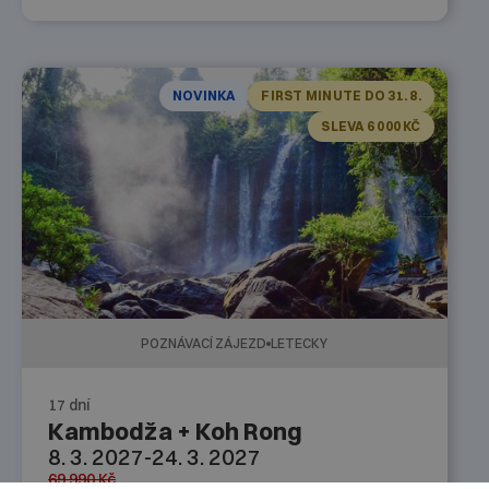
NOVINKA
FIRST MINUTE DO 31. 8.
SLEVA 6 000 KČ
POZNÁVACÍ ZÁJEZD
LETECKY
17 dní
Kambodža + Koh Rong
8. 3. 2027
-
24. 3. 2027
69 990
Kč