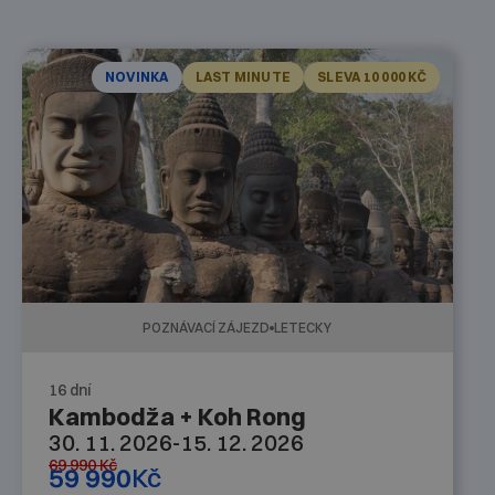
NOVINKA
LAST MINUTE
SLEVA 10 000 KČ
POZNÁVACÍ ZÁJEZD
LETECKY
16 dní
Kambodža + Koh Rong
30. 11. 2026
-
15. 12. 2026
69 990
Kč
59 990
Kč