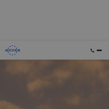
CK AVETOUR dlouhodobě dbá na férové a
předvídatelné podmínky pro své klienty
Garantujeme, že nebudeme zvyšovat cenu zájezdu z důvodu
navýšení palivového příplatku ze strany leteckých
společností
Skrýt
Zjistit více