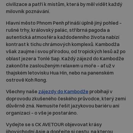
civilizace a patří k místům, která by měl vidět každý
milovník poznávání.
Hlavní město Phnom Penh přináší úplně jiný pohled –
rušné trhy, královský palác, stříbrná pagoda a
autentická atmosféra každodenního života nabízí
kontrast k tichu chrámových komplexů. Kambodža
však zaujme i svou přírodou, od tropických lesů až po
oblast jezera Tonlé Sap. Každý zájezd do Kambodže
zakončíte zaslouženým relaxem u moře – ať už v
thajském letovisku Hua Hin, nebo na panenském
ostrově Koh Rong.
Všechny naše
zájezdy do Kambodže
probíhají v
doprovodu zkušeného českého průvodce, který zemi
důvěrně zná. Nemusíte řešit jazykovou bariéru ani
organizaci – o vše je postaráno.
Vydejte se s CK AVETOUR objevovat krásy
jihovýchodní Asie a dopřejte si cestu, na kterou