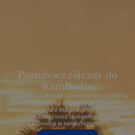
Poznávací zájezdy do
Kambodže
Vstupte do Kambodže – země chrámů a příběhů,
které berou dech. S CK AVETOUR poznáte ta
nejkrásnější místa a zažijete cestu plnou silných
okamžiků. Doprovod zkušeného českého
průvodce je samozřejmostí.