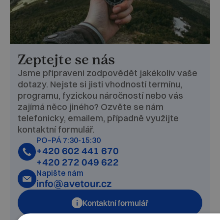
Zeptejte se nás
Jsme připraveni zodpovědět jakékoliv vaše
dotazy. Nejste si jisti vhodností termínu,
programu, fyzickou náročností nebo vás
zajímá něco jiného? Ozvěte se nám
telefonicky, emailem, případně využijte
kontaktní formulář.
PO–PÁ 7:30-15:30
+420 602 441 670
+420 272 049 622
Napište nám
info@avetour.cz
Kontaktní formulář