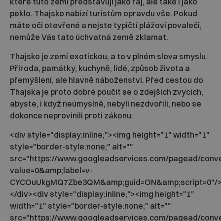
které tuto zemi představují jako ráj, ale také i jako
peklo. Thajsko nabízí turistům opravdu vše. Pokud
máte oči otevřené a nejste typičtí plážoví povaleči,
nemůže Vás tato úchvatná země zklamat.
Thajsko je zemí exotickou, a to v plném slova smyslu.
Příroda, památky, kuchyně, lidé, způsob života a
přemýšlení, ale hlavně náboženství. Před cestou do
Thajska je proto dobré poučit se o zdejších zvycích,
abyste, i když neúmyslně, nebyli nezdvořilí, nebo se
dokonce neprovinili proti zákonu.
<div style="display:inline;"><img height="1" width="1"
style="border-style:none;" alt=""
src="https://www.googleadservices.com/pagead/conve
value=0&amp;label=v-
CYCOuUkgMQ7Zbe3QM&amp;guid=ON&amp;script=0"/
</div><div style="display:inline;"><img height="1"
width="1" style="border-style:none;" alt=""
src="https://www.googleadservices.com/pagead/conve