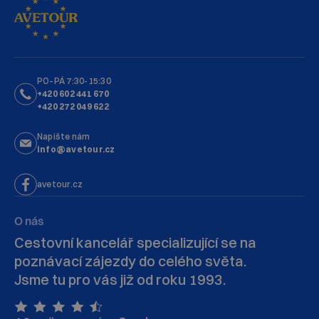
PO–PÁ 7:30-15:30
+420 602 441 670
+420 272 049 622
Napište nám
info@avetour.cz
avetour.cz
O nás
Cestovní kancelář specializující se na
poznávací zájezdy do celého světa.
Jsme tu pro vás již od roku 1993.