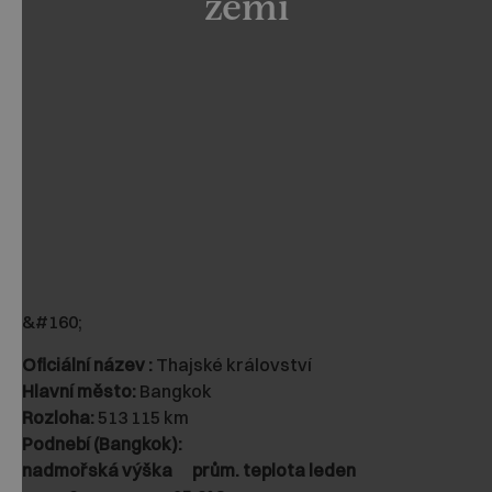
zemi
&#160;
Oficiální název :
Thajské království
Hlavní město:
Bangkok
Rozloha:
513 115 km
Podnebí (Bangkok):
nadmořská výška prům. teplota leden