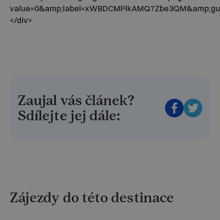
value=0&amp;label=xWBDCMPlkAMQ7Zbe3QM&amp;gui
</div>
Zaujal vás článek?
Sdílejte jej dále:
Zájezdy do této destinace