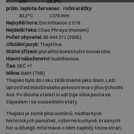
3 m 25,8°C
prům. teplota červenec roční srážky
30,2°C 1375 mm
Nejvyšší hora:
Doi Inthanon 2 576
Nejdelší řeka:
Chao Phraya (menam)
Počet obyvatel:
65 444 371 (2005)
Oficiální jazyk:
Thajština
Státní zřízení:
pluralitní konstituční monarchie
Hlavní náboženství:
buddhismus
Čas:
SEČ +7
Měna:
Baht (ThB)
Thajsko bylo do roku 1939 známé jako Siam. Leží
uprostřed Indočínského poloostrova v jihovýchodní
Asii. Po dlouhá staletí si udržuje silná pouta se
Západem i se sousedními státy.
Thajsko je země plná úsměvů, nádherných
historických památek, výborné kuchyně, krásných
hor a džunglí. Informace o něm zaplnily tisíce stran,