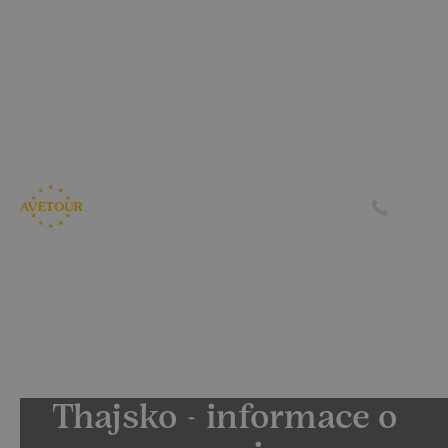
CK AVETOUR dlouhodobě dbá na férové a
předvídatelné podmínky pro své klienty
Garantujeme, že nebudeme zvyšovat cenu zájezdu z důvodu
navýšení palivového příplatku ze strany leteckých
společností
Skrýt
Zjistit více
Thajsko - informace o