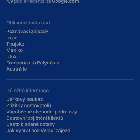
4,9
podle recenzí na
Google.com
Oblíbené destinace
Poznávací zájezdy
Izrael
Thajsko
Mexiko
USA
Francouzská Polynésie
Austrálie
Důležité informace
Dárkový poukaz
Zážitky cestovatelů
Všeobecné obchodní podmínky
Cestovní pojištění klientů
‍Často kladené dotazy
Jak vybrat poznávací zájezd