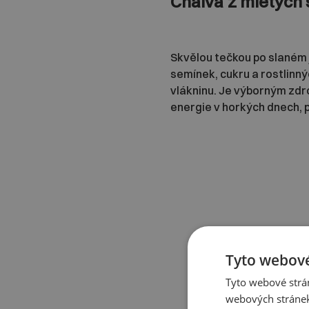
Chalva z mletých
Skvělou tečkou po slaném j
semínek, cukru a rostlinný
vlákninu. Je výborným zdro
energie v horkých dnech, 
Tyto webové
Tyto webové strán
webových stránek