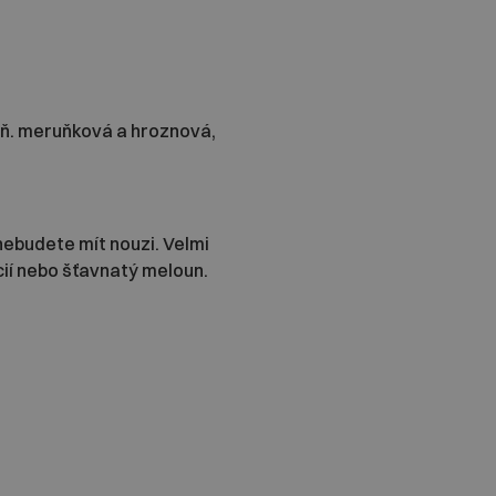
plň. meruňková a hroznová,
nebudete mít nouzi. Velmi
ncií nebo šťavnatý meloun.