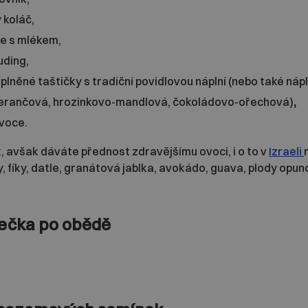
 koláč,
že s mlékem,
uding,
 plněné taštičky s tradiční povidlovou náplní (nebo také ná
rančová, hrozinkovo-mandlová, čokoládovo-ořechová)
,
voce.
 avšak dáváte přednost zdravějšímu ovoci, i o to v
Izraeli
sy, fíky, datle, granátová jablka, avokádo, guava, plody opu
tečka po obědě