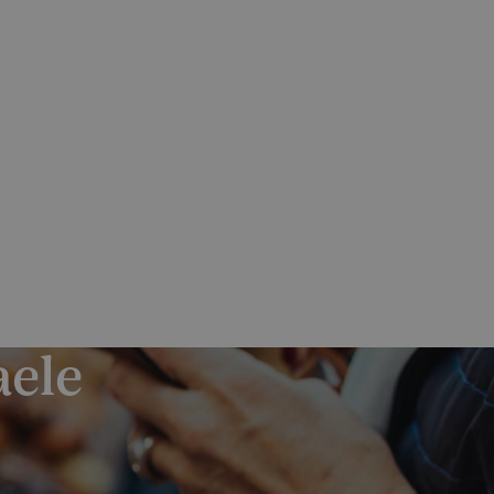
Skrýt
Zjistit více
olečností
PO–PÁ 7:30-15:30
nás
Magazín
Kontakt
Odběr novinek
+420 602 441 670
+420 272 049 622
aele