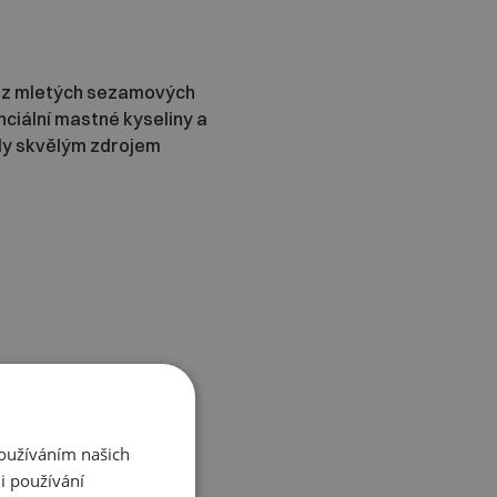
e z mletých sezamových
nciální mastné kyseliny a
edy skvělým zdrojem
Používáním našich
i používání