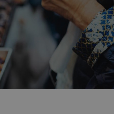
bo pekáren můžete koupit
zastavit na tradiční
at na dovolené v Izraeli?