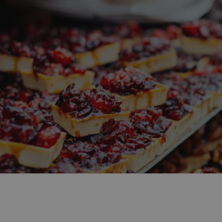
Izrael je synonymem dobré
nějakou tu sladkost, necha
izraelský falafel
. Dnes se