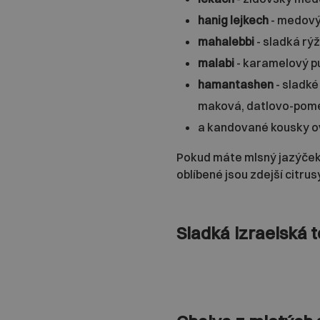
hanig lejkech
- medový
mahalebbi
- sladká rý
malabi
- karamelový p
hamantashen
- sladké
maková, datlovo-pome
a kandované kousky o
Pokud máte mlsný jazýček,
oblíbené jsou zdejší citru
Sladká izraelská 