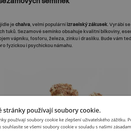
 sezamových semínek
ídle je
chalva
, velmi populární
izraelský zákusek
. Vyrábí s
ch tuků. Sezamové semínko obsahuje kvalitní bílkoviny, ese
jem vápníku, fosforu, železa, zinku i draslíku. Bude vám t
pro fyzickou i psychickou námahu.
 stránky používají soubory cookie.
ky používají soubory cookie ke zlepšení uživatelského zážitku. 
 souhlasíte se všemi soubory cookie v souladu s našimi zásadam