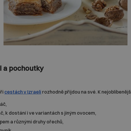
ti a pochoutky
při
cestách v Izraeli
rozhodně přijdou na své. K nejoblíbeněj
áč,
č, k dostání i ve variantách s jiným ovocem,
upem a různými druhy ořechů,
ovník,