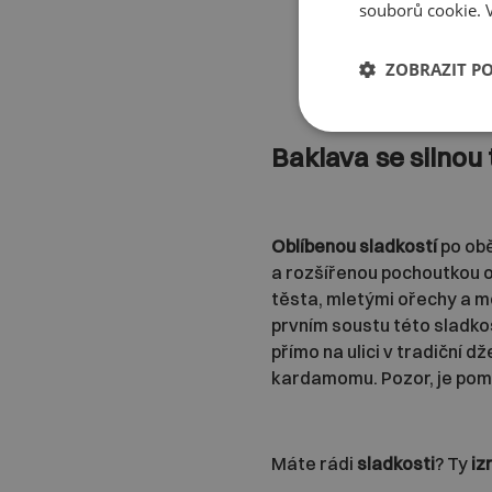
souborů cookie.
ZOBRAZIT P
Baklava se silnou
Oblíbenou sladkostí
po ob
a rozšířenou pochoutkou 
těsta, mletými ořechy a m
prvním soustu této sladkosti
přímo na ulici v tradiční 
kardamomu. Pozor, je pomě
Máte rádi
sladkosti
? Ty
iz