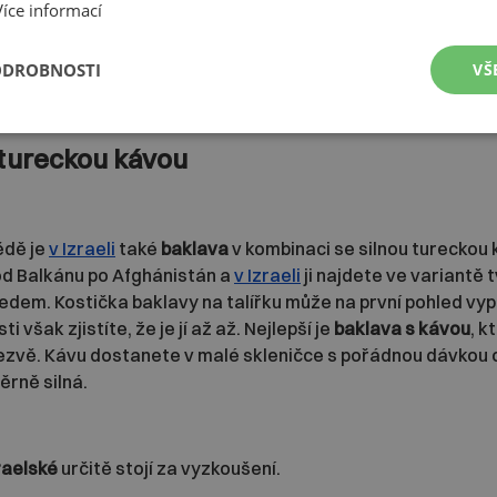
Více informací
ODROBNOSTI
VŠ
 tureckou kávou
ědě je
v Izraeli
také
baklava
v kombinaci se silnou tureckou
od Balkánu po Afghánistán a
v Izraeli
ji najdete ve variantě
edem. Kostička baklavy na talířku může na první pohled vy
 však zjistíte, že je jí až až. Nejlepší je
baklava s kávou
, k
džezvě. Kávu dostanete v malé skleničce s pořádnou dávkou 
rně silná.
raelské
určitě stojí za vyzkoušení.