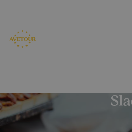
CK AVETOUR dlouhodobě dbá na férové a pře
Garantujeme, že nebudeme zvyšovat cenu zájezdu z dův
Sla