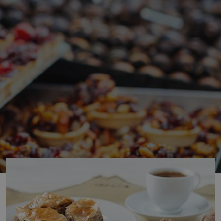
ho jídla. Na každém rohu si v některém z mnoha stánků ne
t si připravit sendvič, louskat nejrůznější semínka nebo se 
 však zaměříme na sladké. Jaké sladkosti byste měli ochutn