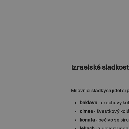
Izraelské sladkos
Milovníci sladkých jídel si 
baklava
- ořechový kol
cimes
- švestkový kolá
konafa
- pečivo se sir
lekach
- židovský med