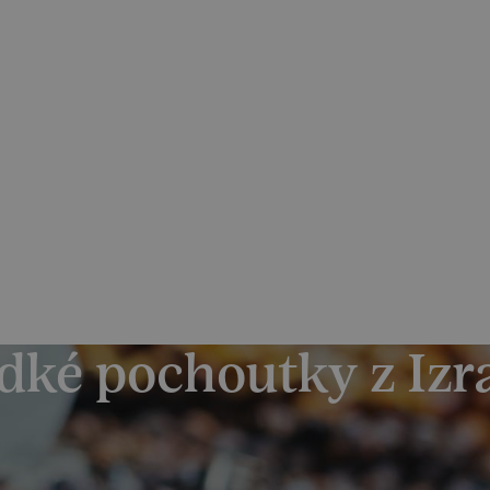
dvídatelné podmínky pro své klienty
odu navýšení palivového příplatku ze strany leteckých sp
Katalog zájezdů
Reference
O 
dké pochoutky z Izr