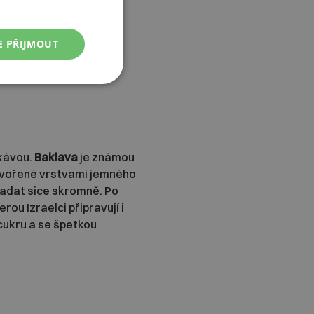
E PŘIJMOUT
 kávou.
Baklava
je známou
 tvořené vrstvami jemného
padat sice skromně. Po
terou Izraelci připravují i
cukru a se špetkou