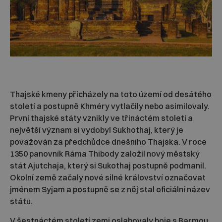
Thajské kmeny přicházely na toto území od desátého
století a postupně Khméry vytlačily nebo asimilovaly.
První thajské státy vznikly ve třináctém století a
největší význam si vydobyl Sukhothaj, který je
považován za předchůdce dnešního Thajska. V roce
1350 panovník Ráma Thibody založil nový městský
stát Ajutchaja, který si Sukothaj postupně podmanil.
Okolní země začaly nové silné království označovat
jménem Syjam a postupně se z něj stal oficiální název
státu.
V šestnáctém století zemi oslabovaly boje s Barmou,