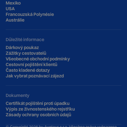
Mexiko
USA
Francouzská Polynésie
Austrálie
Důležité informace
Dárkový poukaz
Zážitky cestovatelů
Všeobecné obchodní podmínky
Cestovní pojištění klientů
‍Často kladené dotazy
Jak vybrat poznávací zájezd
Dokumenty
Certifikát pojištění proti úpadku
Výpis ze živnostenského rejstříku
Zásady ochrany osobních údajů
© Copyright
2026
by Avetour s.r.o. Všechna práva vyhrazena