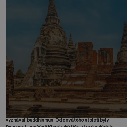
Na území Thajska, v historii známého také pod
názvem Siamské království, se vystřídala celá řada
civilizací. Už před naším letopočtem osídlily jižní část
země různé kmeny, které měly rozvinuté
zemědělství a uměly vyrobit bronz.
Od třetího do jedenáctého století existovaly v
Thajsku městské státy Dvaravati, jejichž obyvatelé
vyznávali buddhismus. Od devátého století byly
Dvaravati součástí Khmérské říše, která ovládala