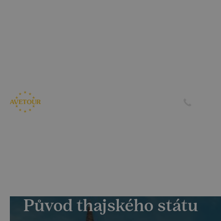
CK AVETOUR dlouhodobě dbá na férové a
předvídatelné podmínky pro své klienty
Garantujeme, že nebudeme zvyšovat cenu zájezdu z důvodu
navýšení palivového příplatku ze strany leteckých
společností
Skrýt
Zjistit více
Původ thajského státu