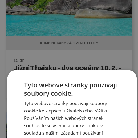
KOMBINOVANÝ ZÁJEZD
LETECKY
15 dní
Jižní Thajsko - dva oceány 10. 2. -
25. 2. 2027
10. 2. 2027
-
25. 2. 2027
Tyto webové stránky používají
69 990
Kč
soubory cookie.
Tyto webové stránky používají soubory
cookie ke zlepšení uživatelského zážitku.
Používáním našich webových stránek
FIRST MINUTE DO 31. 8.
souhlasíte se všemi soubory cookie v
souladu s našimi zásadami používání