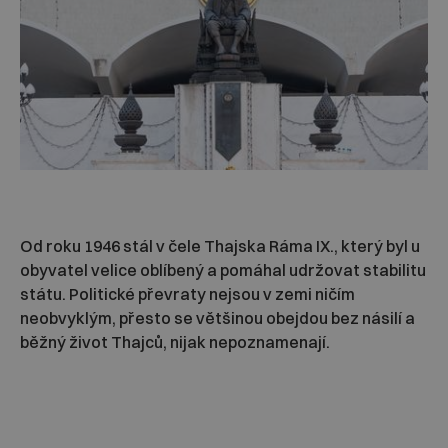
Od roku 1946 stál v čele Thajska Ráma IX., který byl u
obyvatel velice oblíbený a pomáhal udržovat stabilitu
státu. Politické převraty nejsou v zemi ničím
neobvyklým, přesto se většinou obejdou bez násilí a
běžný život Thajců, nijak nepoznamenají.