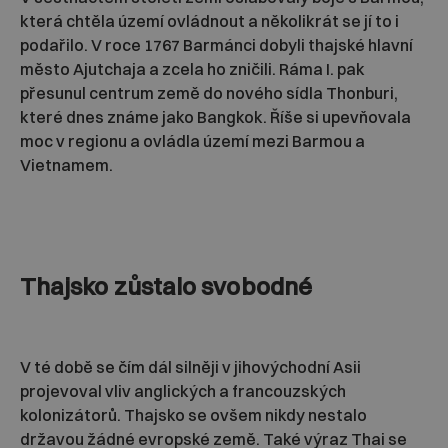
která chtěla území ovládnout a několikrát se jí to i
podařilo. V roce 1767 Barmánci dobyli thajské hlavní
město Ajutchaja a zcela ho zničili. Ráma I. pak
přesunul centrum země do nového sídla Thonburi,
které dnes známe jako Bangkok. Říše si upevňovala
moc v regionu a ovládla území mezi Barmou a
Vietnamem.
Thajsko zůstalo svobodné
V té době se čím dál silněji v jihovýchodní Asii
projevoval vliv anglických a francouzských
kolonizátorů. Thajsko se ovšem nikdy nestalo
državou žádné evropské země. Také výraz Thai se