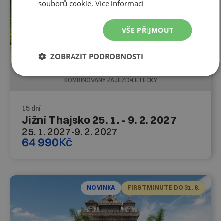
souborů cookie.
Více informací
VŠE PŘIJMOUT
ZOBRAZIT PODROBNOSTI
KOMBINOVANÝ ZÁJEZD
LETECKY
15 dní
Jižní Thajsko 25. 1. - 9. 2. 2027
25. 1. 2027
-
9. 2. 2027
64 990
Kč
NOVINKA
FIRST MINUTE DO 31. 8.