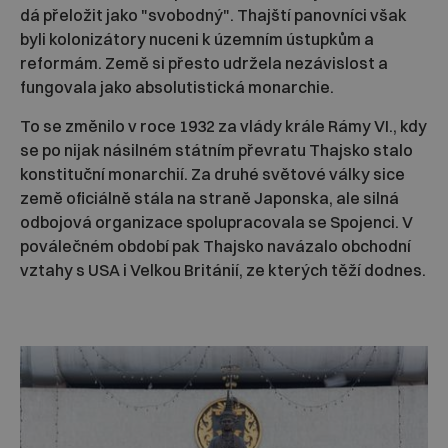
dá přeložit jako "svobodný". Thajští panovníci však
byli kolonizátory nuceni k územním ústupkům a
reformám. Země si přesto udržela nezávislost a
fungovala jako absolutistická monarchie.
To se změnilo v roce 1932 za vlády krále Rámy VI., kdy
se po nijak násilném státním převratu Thajsko stalo
konstituční monarchií. Za druhé světové války sice
země oficiálně stála na straně Japonska, ale silná
odbojová organizace spolupracovala se Spojenci. V
poválečném období pak Thajsko navázalo obchodní
vztahy s USA i Velkou Británií, ze kterých těží dodnes.