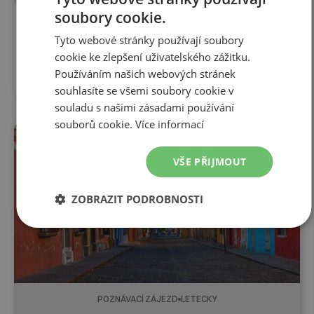
soubory cookie.
14 dní
Tyto webové stránky používají soubory
Mexiko jihozápad 5. 2. - 19. 2. 2027
cookie ke zlepšení uživatelského zážitku.
5. 2. 2027
-
19. 2. 2027
61 990
Kč
Používáním našich webových stránek
souhlasíte se všemi soubory cookie v
souladu s našimi zásadami používání
souborů cookie.
Více informací
FIRST MINUTE DO 31. 8.
VŠE PŘIJMOUT
ZOBRAZIT PODROBNOSTI
POZNÁVACÍ ZÁJEZD
LETECKY