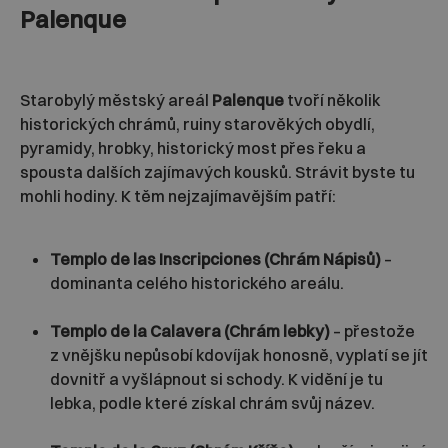
Palenque
Starobylý městský areál
Palenque
tvoří několik
historických chrámů, ruiny starověkých obydlí,
pyramidy, hrobky, historický most přes řeku a
spousta dalších zajímavých kousků. Strávit byste tu
mohli hodiny. K těm nejzajímavějším patří:
Templo de las Inscripciones (Chrám Nápisů)
–
dominanta celého historického areálu.
Templo de la Calavera (Chrám lebky)
– přestože
z vnějšku nepůsobí kdovíjak honosně, vyplatí se jít
dovnitř a vyšlápnout si schody. K vidění je tu
lebka, podle které získal chrám svůj název.