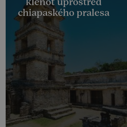
klenot uprostřed
chiapaského pralesa
V mexickém státě Chiapas se nachází perla Mexika –
starověké mayské město Palenque. Pozůstatky
starobylého města uprostřed pralesa jsou na
seznamu světového dědictví UNESCO a určitě by
neměly chybět ani v itineráři vaší dovolené v Mexiku.