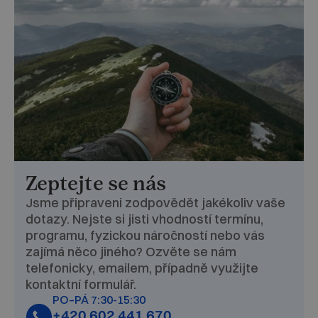
Zeptejte se nás
Jsme připraveni zodpovědět jakékoliv vaše
dotazy. Nejste si jisti vhodností termínu,
programu, fyzickou náročností nebo vás
zajímá něco jiného? Ozvěte se nám
telefonicky, emailem, případně využijte
kontaktní formulář.
PO–PÁ 7:30-15:30
+420 602 441 670