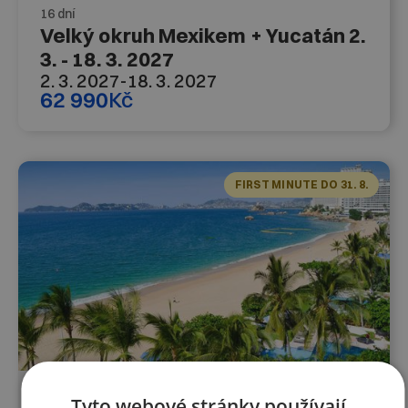
16 dní
Velký okruh Mexikem + Yucatán 2.
3. - 18. 3. 2027
2. 3. 2027
-
18. 3. 2027
62 990
Kč
FIRST MINUTE DO 31. 8.
POZNÁVACÍ ZÁJEZD
LETECKY
Tyto webové stránky používají