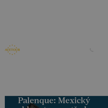
CK AVETOUR dlouhodobě dbá na férové a
předvídatelné podmínky pro své klienty
Garantujeme, že nebudeme zvyšovat cenu zájezdu z důvodu
navýšení palivového příplatku ze strany leteckých
společností
Skrýt
Zjistit více
Palenque: Mexický