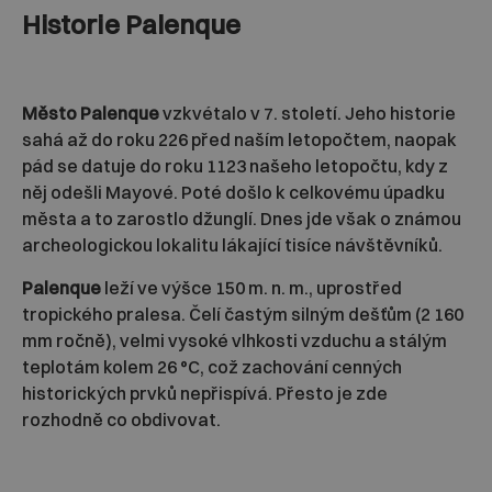
Historie Palenque
Město Palenque
vzkvétalo v 7. století. Jeho historie
sahá až do roku 226 před naším letopočtem, naopak
pád se datuje do roku 1123 našeho letopočtu, kdy z
něj odešli Mayové. Poté došlo k celkovému úpadku
města a to zarostlo džunglí. Dnes jde však o známou
archeologickou lokalitu lákající tisíce návštěvníků.
Palenque
leží ve výšce 150 m. n. m., uprostřed
tropického pralesa. Čelí častým silným dešťům (2 160
mm ročně), velmi vysoké vlhkosti vzduchu a stálým
teplotám kolem 26 °C, což zachování cenných
historických prvků nepřispívá. Přesto je zde
rozhodně co obdivovat.