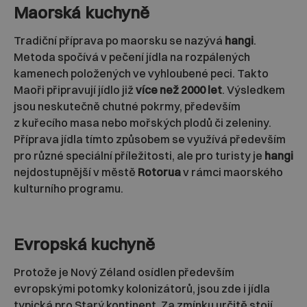
Maorská kuchyně
Tradiční příprava po maorsku se nazývá
hangi
.
Metoda spočívá v pečení jídla na rozpálených
kamenech položených ve vyhloubené peci. Takto
Maoři připravují jídlo již
více než 2000 let
. Výsledkem
jsou neskutečně chutné pokrmy, především
z kuřecího masa nebo mořských plodů či zeleniny.
Příprava jídla tímto způsobem se využívá především
pro různé speciální příležitosti, ale pro turisty je
hangi
nejdostupnější v městě
Rotorua
v rámci maorského
kulturního programu.
Evropská kuchyně
Protože je Nový Zéland osídlen především
evropskými potomky kolonizátorů, jsou zde i jídla
typická pro Starý kontinent. Za zmínku určitě stojí