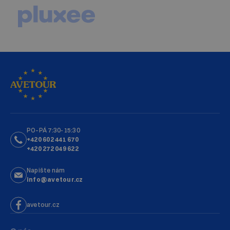
PO–PÁ 7:30-15:30
+420 602 441 670
+420 272 049 622
Napište nám
info@avetour.cz
avetour.cz