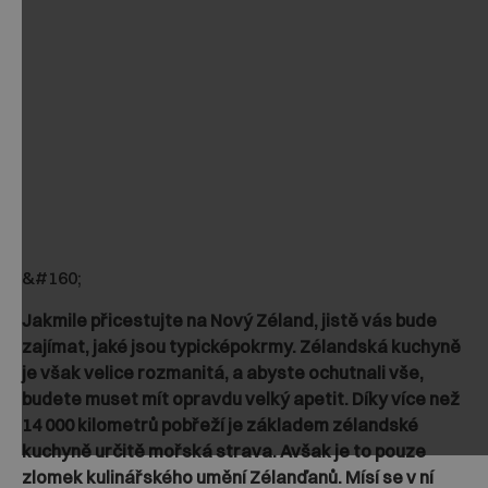
&#160;
Jakmile přicestujte na Nový Zéland, jistě vás bude
zajímat, jaké jsou typicképokrmy. Zélandská kuchyně
je však velice rozmanitá, a abyste ochutnali vše,
budete muset mít opravdu velký apetit. Díky více než
14 000 kilometrů pobřeží je základem zélandské
kuchyně určitě mořská strava. Avšak je to pouze
zlomek kulinářského umění Zélanďanů. Mísí se v ní