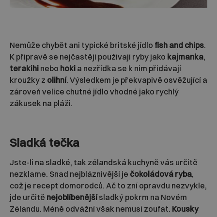
Nemůže chybět ani typické britské jídlo
fish and chips
.
K přípravě se nejčastěji používají ryby jako
kajmanka
,
terakihi
nebo
hoki
a nezřídka se k nim přidávají
kroužky z
olihní
. Výsledkem je překvapivě osvěžující a
zároveň velice chutné jídlo vhodné jako rychlý
zákusek na pláži.
Sladká tečka
Jste-li na sladké, tak zélandská kuchyně vás určitě
nezklame. Snad nejbláznivější je
čokoládová ryba
,
což je recept domorodců. Ač to zní opravdu nezvykle,
jde určitě
nejoblíbenější
sladký pokrm na Novém
Zélandu. Méně odvážní však nemusí zoufat.
Kousky