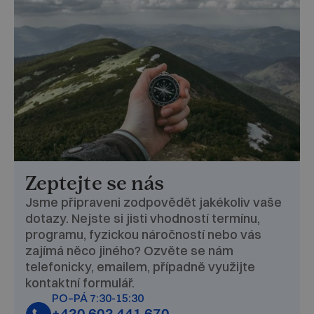
Zeptejte se nás
Jsme připraveni zodpovědět jakékoliv vaše
dotazy. Nejste si jisti vhodností termínu,
programu, fyzickou náročností nebo vás
zajímá něco jiného? Ozvěte se nám
telefonicky, emailem, případně využijte
kontaktní formulář.
PO–PÁ 7:30-15:30
+420 602 441 670