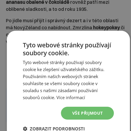
ananasu obalené v čokoládě
rovněž patří mezi
oblíbené sladkosti, a to od roku 1935.
Po jídle musí přijít i správný dezert a i v této oblasti
má NovýZéland co nabídnout. Zmrzlina
hokeypokey
či
ovocné koláče určitě polaskají na jazyku a uspokojí
vaše chuťové buňky víc než dost.
Tyto webové stránky používají
soubory cookie.
Tyto webové stránky používají soubory
cookie ke zlepšení uživatelského zážitku.
Používáním našich webových stránek
souhlasíte se všemi soubory cookie v
souladu s našimi zásadami používání
souborů cookie.
Více informací
Zaujal vás článek?
Sdílejte jej dále:
VŠE PŘIJMOUT
ZOBRAZIT PODROBNOSTI