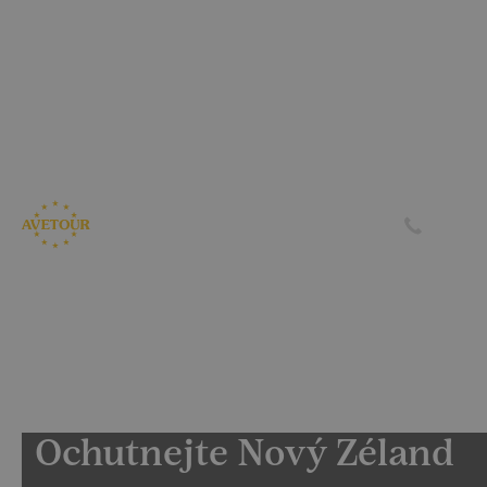
CK AVETOUR dlouhodobě dbá na férové a
předvídatelné podmínky pro své klienty
Garantujeme, že nebudeme zvyšovat cenu zájezdu z důvodu
navýšení palivového příplatku ze strany leteckých
společností
Skrýt
Zjistit více
Ochutnejte Nový Zéland