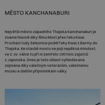
MĚSTO KANCHANABURI
Největší město západního Thajska Kanchanaburi je
známé hlavně díky filmu Most přes řeku Kwai.
Prochází tudy železnice podél řeky Kwai z Barmy do
Thajska. Ke stavbě mostu se pojí nepěkná minulost,
ve 2. sv. válce tu při ní zemřelo 100 tisíc zajatců
z Japonska. Dnes je tato oblast vyhledávaná
zejména díky válečným veteránům, válečnému
muzeu a dalším připomínkám války.