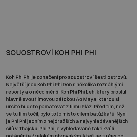
SOUOSTROVÍ KOH PHI PHI
Koh Phi Phi je označení pro souostroví šesti ostrovů.
Největší jsou Koh Phi Phi Don s několika rozsáhlými
resorty a o něco měnší Koh Phi Phi Leh, který proslul
hlavně svou filmovou zátokou Ao Maya, kterou si
určitě budete pamatovat z filmu Pláž. Před tím, než
se tu film točil, bylo toto místo cílem batůžkářů. Nyní
je Phi Phi jedním z nejdražších a nejvyhledávanějších
cílů v Thajsku. Phi Phi je vyhledávané také kvůli
potápění a žralokům obrovským, kteří se tu čas od