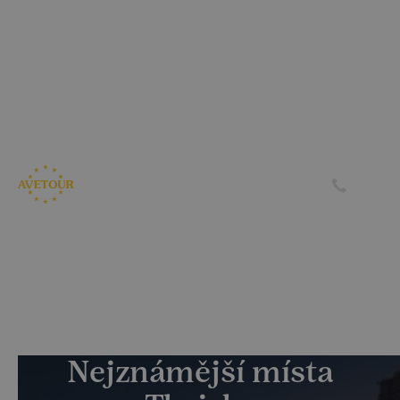
CK AVETOUR dlouhodobě dbá na férové a
předvídatelné podmínky pro své klienty
Garantujeme, že nebudeme zvyšovat cenu zájezdu z důvodu
navýšení palivového příplatku ze strany leteckých
společností
Skrýt
Zjistit více
Nejznámější místa