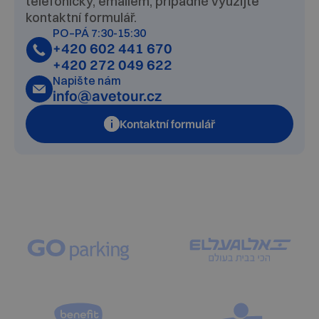
telefonicky, emailem, případně využijte
kontaktní formulář.
PO–PÁ 7:30-15:30
+420 602 441 670
+420 272 049 622
Napište nám
info@avetour.cz
Kontaktní formulář