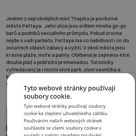
Jedním z nejrušnějších míst Thajska je pověstné
město Pattaya. Jeho ulice jsou sídlem mnoha go-go
barů a podniků sexuálního průmyslu. Pokud zrovna
nejde o vaši parketu, Pattaya má co nabídnout i co do
ostatních oblastí zábavy a vyžití. V okolí města jsou
krásné pláže, moře a palmy. Oblíbená je zejména 4 km
dlouhá pláž s pobřežní promenádou. Turisticky
vyhledávaný je i místní sloní park, sloní vesnička a
Mini Siam s miniaturními stavbami Thajska nebo
třeba Pattayský zábavní park pro děti.
Tyto webové stránky používají
soubory cookie.
Tyto webové stránky používají soubory
cookie ke zlepšení uživatelského zážitku.
Používáním našich webových stránek
souhlasíte se všemi soubory cookie v
souladu s našimi zásadami používání