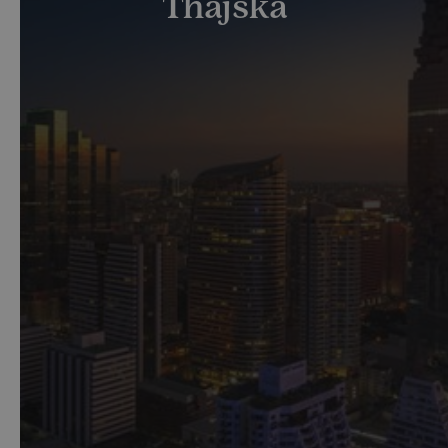
Thajska
HLAVNÍ MĚSTO BANGKOK
Více než 8milionové hlavní město Bangkok je bohaté