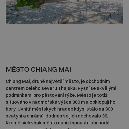
MĚSTO CHIANG MAI
Chiang Mai, druhé největší město, je obchodním
centrem celého severu Thajska. Pyšní se skvělými
podmínkami pro pěstování rýže. Město je totiž
situováno v nadmořské výšce 300 m a obklopují ho
hory. Uvnitř městských hradeb kdysi stálo na 300
svatyní a chrámů, dodnes se jich dochovalo 36.
Kromě nich však město nabízí spoustu obchodů,