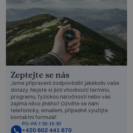
Zeptejte se nás
Jsme připraveni zodpovědět jakékoliv vaše
dotazy. Nejste si jisti vhodností termínu,
programu, fyzickou náročností nebo vás
zajímá něco jiného? Ozvěte se nám
telefonicky, emailem, případně využijte
kontaktní formulář.
PO–PÁ 7:30-15:30
+420 602 441 670