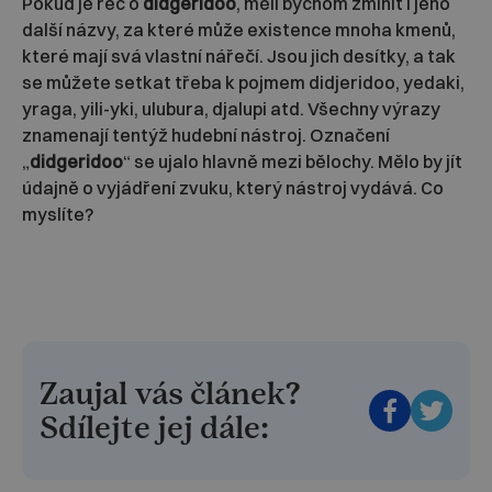
Pokud je řeč o
didgeridoo
, měli bychom zmínit i jeho
další názvy, za které může existence mnoha kmenů,
které mají svá vlastní nářečí. Jsou jich desítky, a tak
se můžete setkat třeba k pojmem didjeridoo, yedaki,
yraga, yili-yki, ulubura, djalupi atd. Všechny výrazy
znamenají tentýž hudební nástroj. Označení
„
didgeridoo
“ se ujalo hlavně mezi bělochy. Mělo by jít
údajně o vyjádření zvuku, který nástroj vydává. Co
myslíte?
Zaujal vás článek?
Sdílejte jej dále: