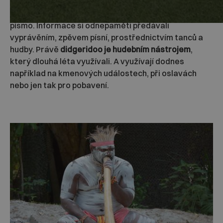
Aboridžinci, původní obyvatelé Austrálie
, neznali
písmo. Informace si odnepaměti předávali
vyprávěním, zpěvem písní, prostřednictvím tanců a
hudby. Právě
didgeridoo je hudebním nástrojem
,
který dlouhá léta využívali. A využívají dodnes
například na kmenových událostech, při oslavách
nebo jen tak pro pobavení.