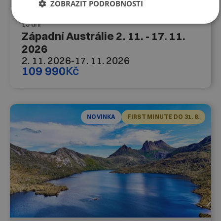
ZOBRAZIT PODROBNOSTI
15 dní
Západní Austrálie 2. 11. - 17. 11.
2026
2. 11. 2026
-
17. 11. 2026
109 990
Kč
NOVINKA
FIRST MINUTE DO 31. 8.