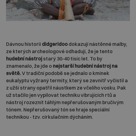
Dávnou historii
didgeridoo
dokazují nástěnné malby,
ze kterých archeologové odhadují, že je tento
hudební nástroj
starý 30-40 tisíc let. To by
znamenalo, že jde o
nejstarší hudební nástroj na
světě.
V tradiční podobě se jednalo o kmínek
eukalyptu vyžraný termity, který se zevnitř vyčistil a
z užší strany opatřil náustkem ze včelího vosku. Pak
už stačilo jen vypilovat techniku vibrujících rtů a
nástroj rozeznít táhlým nepřerušovaným bručivým
tónem. Nepřerušovaný tón se hraje speciální
technikou - tzv. cirkulačním dýcháním.