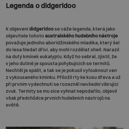
Legenda o didgeridoo
K objevení
didgeridoo
se váže legenda, která jako
objevitele tohoto
australského hudebního nástroje
považuje jednoho aboridžinského mladíka, který šel
do lesa hledat dříví, aby mohl rozdělat oheň. Narazil
na dutý kmínek eukalyptu. Když ho sebral, zjistil, že
v jeho dutině je spousta pohybujících se termitů.
Nechtěl je spálit, a tak se je pokusil vyfouknout ven
z vykousaného kmínku. Přiložil rty ke kusu dřeva a už
při prvním vydechnutí se rozezněl nevšední vibrující
zvuk. Termity se mu sice vyhnat nepodařilo, objevil
však předchůdce prvních hudebních nástrojů na
světě.