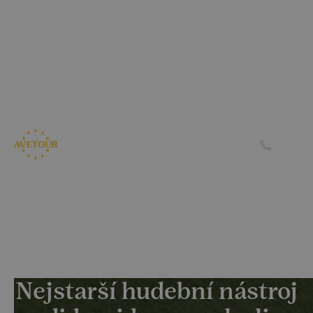
CK AVETOUR dlouhodobě dbá na férové a
předvídatelné podmínky pro své klienty
Garantujeme, že nebudeme zvyšovat cenu zájezdu z důvodu
navýšení palivového příplatku ze strany leteckých
společností
Skrýt
Zjistit více
Nejstarší hudební nástroj