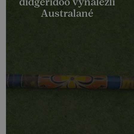
didgeridoo vynalezli
Australané
Didgeridoo je dechový hudební nástroj pocházející z
Austrálie. Původně se vyráběl z tvrdého dřeva
eukalyptu (blahovičníku), který roste v australských
buších. Je symbolem Austrálie a našel si pevné místo
v tradiční domorodé hudbě i v dnešních moderních
žánrech.