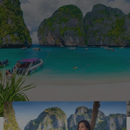
o z nejznámějších míst v Thajsku, jste se na nějakou dobu 