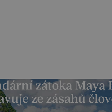
dvídatelné podmínky pro své klienty
odu navýšení palivového příplatku ze strany leteckých sp
Katalog zájezdů
Reference
O 
dární zátoka Maya 
avuje ze zásahů člo