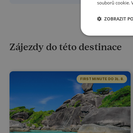
souborů cookie.
ZOBRAZIT P
Zájezdy do této destinace
FIRST MINUTE DO 31. 8.