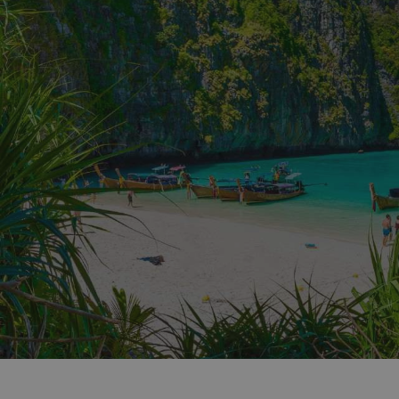
Do zátoky Maya Bay, jednoh
Proč?