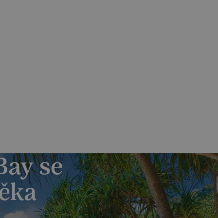
Skrýt
Zjistit více
olečností
PO–PÁ 7:30-15:30
nás
Magazín
Kontakt
Odběr novinek
+420 602 441 670
+420 272 049 622
Bay se
věka