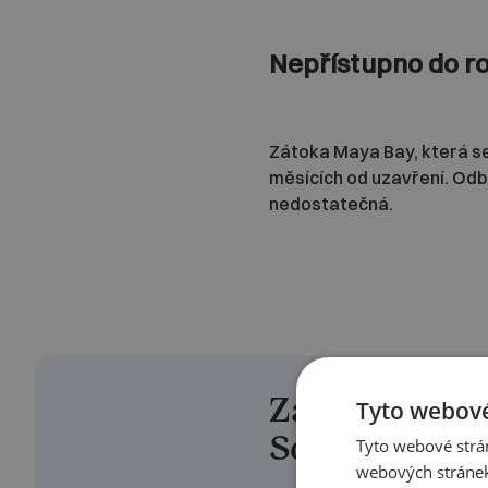
Nepřístupno do r
Zátoka Maya Bay, která se
měsících od uzavření. Odbo
nedostatečná.
Zaujal vás čl
Tyto webové
Sdílejte jej dá
Tyto webové strán
webových stránek