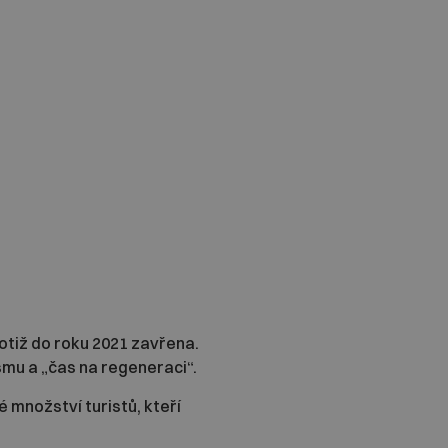
totiž do roku 2021 zavřena.
mu a „čas na regeneraci“.
 množství turistů, kteří