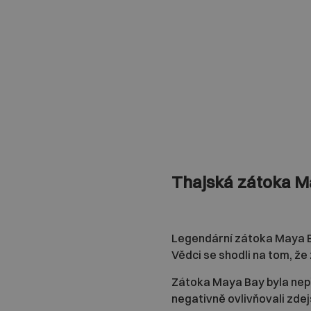
Thajská zátoka M
Legendární zátoka Maya Bay
Vědci se shodli na tom, ž
Zátoka Maya Bay byla nepří
negativně ovlivňovali zdejš