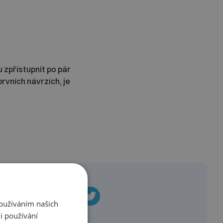
 zpřístupnit po pár
rvních návrzích, je
Používáním našich
i používání