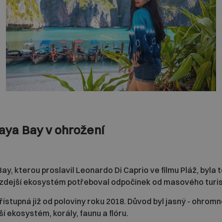
aya Bay v ohrožení
, kterou proslavil Leonardo Di Caprio ve filmu Pláž, byla 
e zdejší ekosystém potřeboval odpočinek od masového turis
stupná již od poloviny roku 2018. Důvod byl jasný - ohromné
í ekosystém, korály, faunu a flóru.