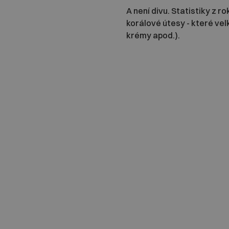
A není divu. Statistiky z ro
korálové útesy - které vel
krémy apod.).