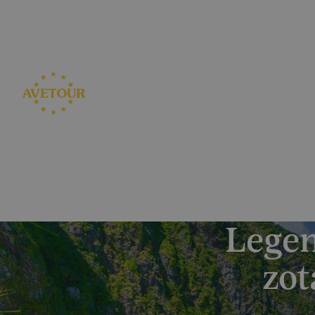
CK AVETOUR dlouhodobě dbá na férové a pře
Garantujeme, že nebudeme zvyšovat cenu zájezdu z dův
Legen
zot