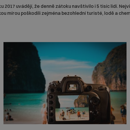
ku 2017 uvádějí, že denně zátoku navštívilo i 5 tisíc lidí. Nej
kou mírou poškodili zejména bezohlední turisté, lodě a chem