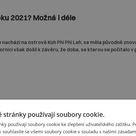
oku 2021? Možná i déle
 nachází na ostrově Koh Phi Phi Leh, se měla původně znovu
rníci však došli k závěru, že doba, se kterou se počítalo v p
ánek?
 stránky používají soubory cookie.
le:
ky používají soubory cookie ke zlepšení uživatelského zážitku. 
 souhlasíte se všemi soubory cookie v souladu s našimi zásadam