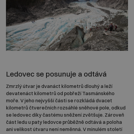
Ledovec se posunuje a odtává
Zmrzlý útvar je dvanáct kilometrů dlouhý a leží
devatenáct kilometrů od pobřeží Tasmánského
moře. V jeho nejvyšší části se rozkládá dvacet
kilometrů čtverečních rozsáhlé sněhové pole, odkud
se ledovec díky častému sněžení zvětšuje. Zároveň
část ledu u paty ledovce průběžně odtává a poloha
ani velikost útvaru není neměnná. V minulém století