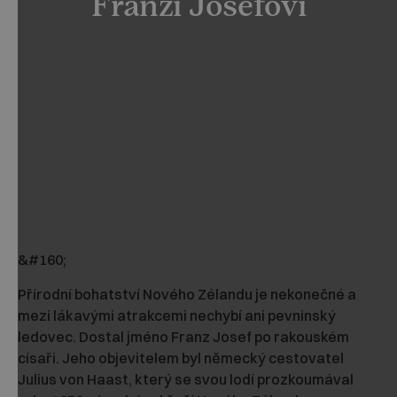
Franzi Josefovi
&#160;
Přírodní bohatství Nového Zélandu je nekonečné a
mezi lákavými atrakcemi nechybí ani pevninský
ledovec. Dostal jméno Franz Josef po rakouském
císaři. Jeho objevitelem byl německý cestovatel
Julius von Haast, který se svou lodí prozkoumával