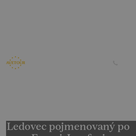
CK AVETOUR dlouhodobě dbá na férové a
předvídatelné podmínky pro své klienty
Garantujeme, že nebudeme zvyšovat cenu zájezdu z důvodu
navýšení palivového příplatku ze strany leteckých
společností
Skrýt
Zjistit více
Ledovec pojmenovaný po