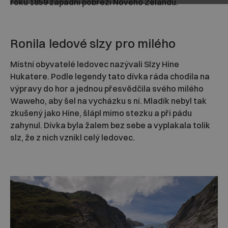
roku 1859 západní pobřeží Nového Zélandu.
Ronila ledové slzy pro milého
Místní obyvatelé ledovec nazývali Slzy Hine
Hukatere. Podle legendy tato dívka ráda chodila na
výpravy do hor a jednou přesvědčila svého milého
Waweho, aby šel na vycházku s ní. Mladík nebyl tak
zkušený jako Hine, šlápl mimo stezku a při pádu
zahynul. Dívka byla žalem bez sebe a vyplakala tolik
slz, že z nich vznikl celý ledovec.