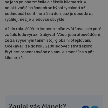
se jeho poloha změnila o několik kilometrů. V
nejaktivnějších časech se hýbal rychlostí až
sedmdesát centimetrů za den, což je desetkrát
rychleji, než je u ledovců obvyklé.
Až do roku 2008 se ledovec spíše zvětšoval, ale poté
začalo ledu výrazně ubývat. Vědci jsou přesvědčeni,
že za zvýšeným táním stojí globální oteplování.
Očekávají, že do roku 2100 ledovec ztratí skoro
čtyřicet procent svého objemu a zmenší se o pět
kilometrů.
Zaujal vás článek?