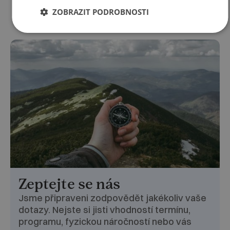
ZOBRAZIT PODROBNOSTI
Zeptejte se nás
Jsme připraveni zodpovědět jakékoliv vaše
dotazy. Nejste si jisti vhodností termínu,
programu, fyzickou náročností nebo vás