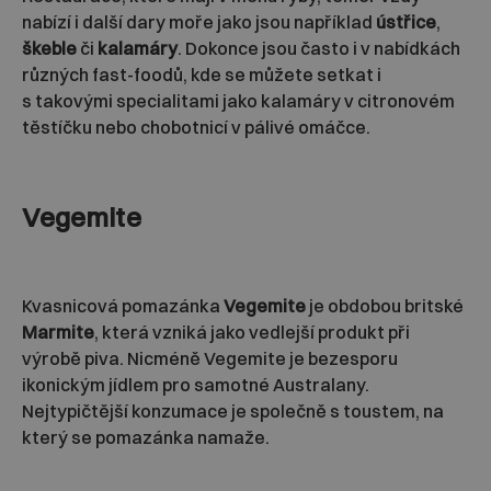
nabízí i další dary moře jako jsou například
ústřice
,
škeble
či
kalamáry
. Dokonce jsou často i v nabídkách
různých fast-foodů, kde se můžete setkat i
s takovými specialitami jako kalamáry v citronovém
těstíčku nebo chobotnicí v pálivé omáčce.
Vegemite
Kvasnicová pomazánka
Vegemite
je obdobou britské
Marmite
, která vzniká jako vedlejší produkt při
výrobě piva. Nicméně Vegemite je bezesporu
ikonickým jídlem pro samotné Australany.
Nejtypičtější konzumace je společně s toustem, na
který se pomazánka namaže.