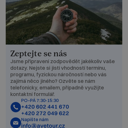
Zeptejte se nás
Jsme připraveni zodpovědět jakékoliv vaše
dotazy. Nejste si jisti vhodností termínu,
programu, fyzickou náročností nebo vás
zajímá něco jiného? Ozvěte se nám
telefonicky, emailem, případně využijte
kontaktní formulář.
PO–PÁ 7:30-15:30
+420 602 441 670
+420 272 049 622
Napište nám
info@avetour.cz