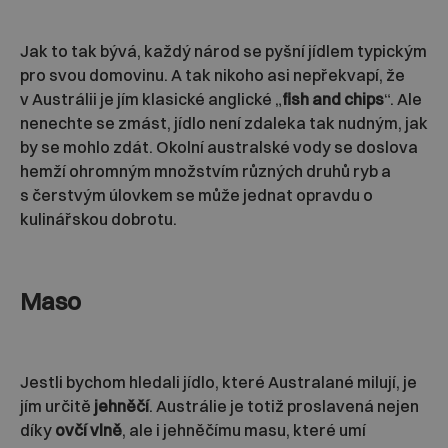
Jak to tak bývá, každý národ se pyšní jídlem typickým
pro svou domovinu. A tak nikoho asi nepřekvapí, že
v Austrálii je jím klasické anglické „
fish and chips
“. Ale
nenechte se zmást, jídlo není zdaleka tak nudným, jak
by se mohlo zdát. Okolní australské vody se doslova
hemží ohromným množstvím různých druhů ryb a
s čerstvým úlovkem se může jednat opravdu o
kulinářskou dobrotu.
Maso
Jestli bychom hledali jídlo, které Australané milují, je
jím určitě
jehněčí
. Austrálie je totiž proslavená nejen
díky
ovčí vlně
, ale i jehněčímu masu, které umí