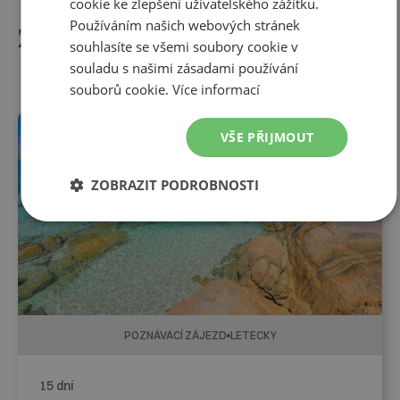
cookie ke zlepšení uživatelského zážitku.
Používáním našich webových stránek
Zájezdy do této destinace
souhlasíte se všemi soubory cookie v
souladu s našimi zásadami používání
souborů cookie.
Více informací
NOVINKA
LAST MINUTE
VŠE PŘIJMOUT
ZOBRAZIT PODROBNOSTI
POZNÁVACÍ ZÁJEZD
LETECKY
15 dní