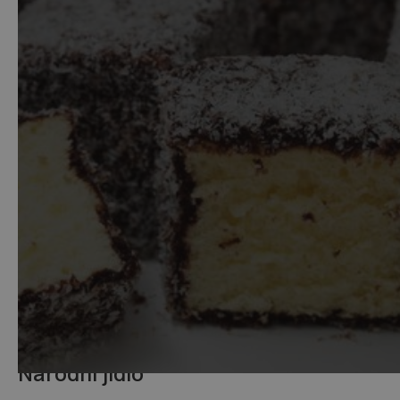
V tradiční australské kuchyni se mísí vlivy
domorodých obyvatel a kolonialistů z Evropy,
především Britů. Díky globalizaci se do Austrálie
dostala i kuchyně středomoří či jihovýchodní Asie a
výsledkem je neuvěřitelně pestrá nabídka.
Národní jídlo