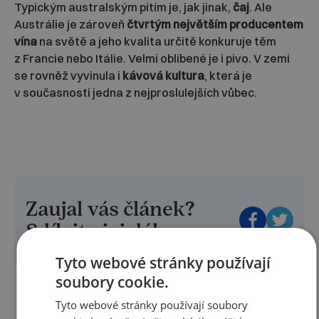
Typickým australským pitím je, jak jinak,
čaj
. Ale
Austrálie je zároveň
čtvrtým největším producentem
vína
na světě a jeho kvalita určitě konkuruje těm
z Francie nebo Itálie. Velmi oblíbené je i pivo. V zemi
se rovněž vyvinula i
kávová kultura
, která je
v současnosti jedna z nejproslulejších vůbec.
Zaujal vás článek?
Sdílejte jej dále:
Tyto webové stránky používají
soubory cookie.
Tyto webové stránky používají soubory