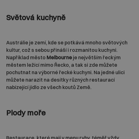
Světová kuchyně
Austrálie je zemí, kde se potkává mnoho světových
kultur, což s sebou přináší i rozmanitou kuchyni.
Například město
Melbourne
je největším řeckým
městem ležící mimo Řecko, a tak si zde můžete
pochutnat na výborné řecké kuchyni. Na jedné ulici
můžete narazit na desítky různých restaurací
nabízející jídlo ze všech koutů Země.
Plody moře
Restaurace, které mají v menu ryby, téměř vždy