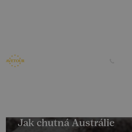
CK AVETOUR dlouhodobě dbá na férové a
předvídatelné podmínky pro své klienty
Garantujeme, že nebudeme zvyšovat cenu zájezdu z důvodu
navýšení palivového příplatku ze strany leteckých
společností
Skrýt
Zjistit více
Jak chutná Austrálie