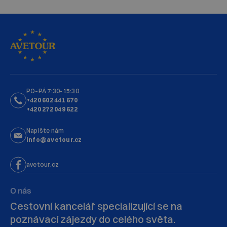
PO–PÁ 7:30-15:30
+420 602 441 670
+420 272 049 622
Napište nám
info@avetour.cz
avetour.cz
O nás
Cestovní kancelář specializující se na
poznávací zájezdy do celého světa.