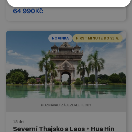
25. 1. 2027
-
9. 2. 2027
64 990
Kč
NOVINKA
FIRST MINUTE DO 31. 8.
POZNÁVACÍ ZÁJEZD
LETECKY
15 dní
Severní Thajsko a Laos + Hua Hin