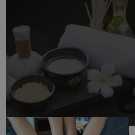
Co se vám vybaví jako první ve spojitosti s Thajskem?
K symbolům této exotické země patří bezesporu
thajská masáž. Kde se vzala? A kam až sahají její
kořeny?