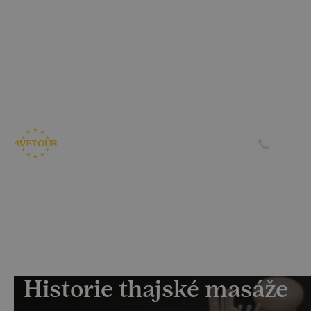
CK AVETOUR dlouhodobě dbá na férové a
předvídatelné podmínky pro své klienty
Garantujeme, že nebudeme zvyšovat cenu zájezdu z důvodu
navýšení palivového příplatku ze strany leteckých
společností
Skrýt
Zjistit více
Historie thajské masáže