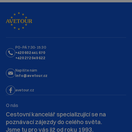
PO–PÁ 7:30-15:30
+420 602 441 670
+420 272 049 622
Napište nám
info@avetour.cz
avetour.cz
O nás
Cestovní kancelář specializující se na
poznávací zájezdy do celého světa.
Jsme tu pro vás již od roku 1993.