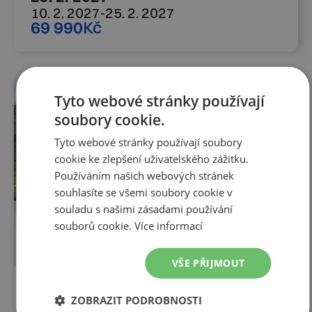
10. 2. 2027
-
25. 2. 2027
69 990
Kč
FIRST MINUTE DO 31. 8.
Tyto webové stránky používají
soubory cookie.
Tyto webové stránky používají soubory
cookie ke zlepšení uživatelského zážitku.
Používáním našich webových stránek
souhlasíte se všemi soubory cookie v
souladu s našimi zásadami používání
souborů cookie.
Více informací
KOMBINOVANÝ ZÁJEZD
LETECKY
VŠE PŘIJMOUT
15 dní
ZOBRAZIT PODROBNOSTI
Jižní Thajsko 25. 1. - 9. 2. 2027