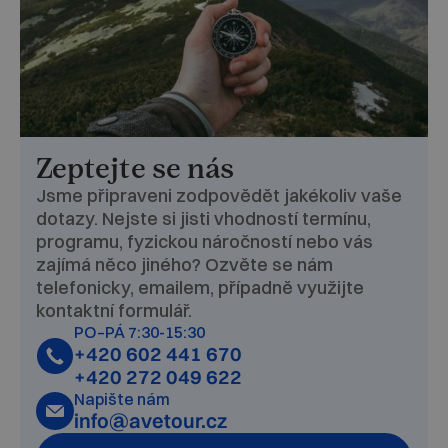
Zeptejte se nás
Jsme připraveni zodpovědět jakékoliv vaše
dotazy. Nejste si jisti vhodností termínu,
programu, fyzickou náročností nebo vás
zajímá něco jiného? Ozvěte se nám
telefonicky, emailem, případně využijte
kontaktní formulář.
PO–PÁ 7:30-15:30
+420 602 441 670
+420 272 049 622
Napište nám
info@avetour.cz