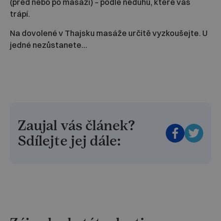
(před nebo po masáži) – podle neduhů, které vás
trápí.
Na dovolené v Thajsku masáže určitě vyzkoušejte. U
jedné nezůstanete...
Zaujal vás článek?
Sdílejte jej dále: