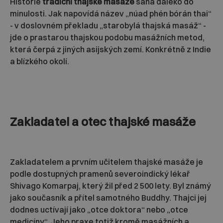
Historie
tradiční thajské masáže
sahá daleko do
minulosti. Jak napovídá název „núad phén bórán thai“
- v doslovném překladu „starobylá thajská masáž“ -
jde o prastarou thajskou podobu masážních metod,
která čerpá z jiných asijských zemí. Konkrétně z Indie
a blízkého okolí.
Zakladatel a otec thajské masáže
Zakladatelem a prvním učitelem thajské masáže je
podle dostupných pramenů severoindický lékař
Shivago Komarpaj, který žil před 2 500 lety. Byl známý
jako současník a přítel samotného Buddhy. Thajci jej
dodnes uctívají jako „otce doktora“ nebo „otce
medicíny“. Jeho praxe totiž kromě masážních a