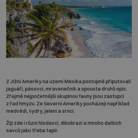
Z Jižní Ameriky na území Mexika postupně připutovali
jaguáři, pásovci, mravenečník a spousta druhů opic.
Zřejmě nejpočetnější skupinou fauny jsou zástupci
z řad hmyzu. Ze Severní Ameriky pocházejí například
medvědi, vydry, jeleni a srnci.
Žijí zde i různí hlodavci, dikobrazi a mnoho dalších
savců jako třeba tapír.