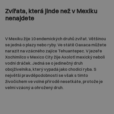
Zvířata, která jinde než v Mexiku
nenajdete
V Mexiku žije 10 endemických druhů zvířat. Většinou
se jedná o plazy nebo ryby. Ve státě Oaxaca můžete
narazit na vzácného zajíce Tehuantepec. V jezeře
Xochimilco v Mexico City žije Axolotl mexický neboli
vodní dráček. Jedná se o jedinečný druh
obojživelníka, který vypadá jako chodící ryba. S
největší pravděpodobností se však s tímto
živočichem ve volné přírodě nesetkáte, protože je
velmi vzácný a ohrožený druh.