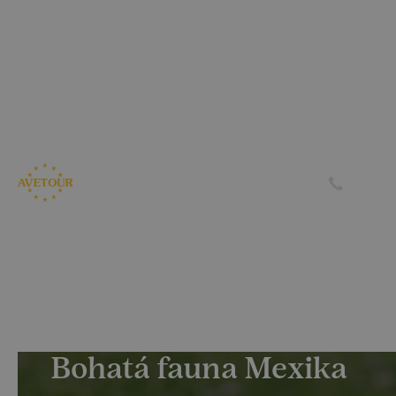
CK AVETOUR dlouhodobě dbá na férové a
předvídatelné podmínky pro své klienty
Garantujeme, že nebudeme zvyšovat cenu zájezdu z důvodu
navýšení palivového příplatku ze strany leteckých
společností
Skrýt
Zjistit více
Bohatá fauna Mexika