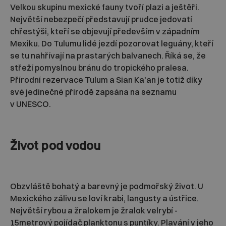
Velkou skupinu mexické fauny tvoří plazi a ještěři.
Největší nebezpečí představují prudce jedovatí
chřestýši, kteří se objevují především v západním
Mexiku. Do Tulumu lidé jezdí pozorovat leguány, kteří
se tu nahřívají na prastarých balvanech. Říká se, že
střeží pomyslnou bránu do tropického pralesa.
Přírodní rezervace Tulum a Sian Ka'an je totiž díky
své jedinečné přírodě zapsána na seznamu
v UNESCO.
Život pod vodou
Obzvláště bohatý a barevný je podmořský život. U
Mexického zálivu se loví krabi, langusty a ústřice.
Největší rybou a žralokem je žralok velrybí -
15metrový pojídač planktonu s puntíky. Plavání v jeho