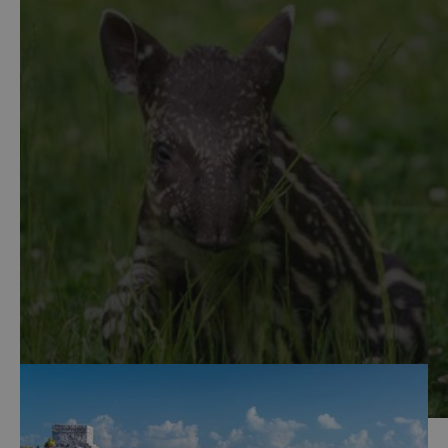
Díky své geografické poloze je Mexiko na živočišné
druhy poměrně bohaté. Na co všechno můžete
v mexické přírodě narazit?