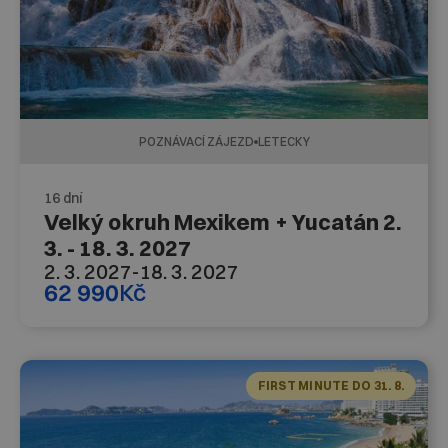
POZNÁVACÍ ZÁJEZD
LETECKY
16 dní
Velký okruh Mexikem + Yucatán 2.
3. - 18. 3. 2027
2. 3. 2027
-
18. 3. 2027
62 990
Kč
FIRST MINUTE DO 31. 8.