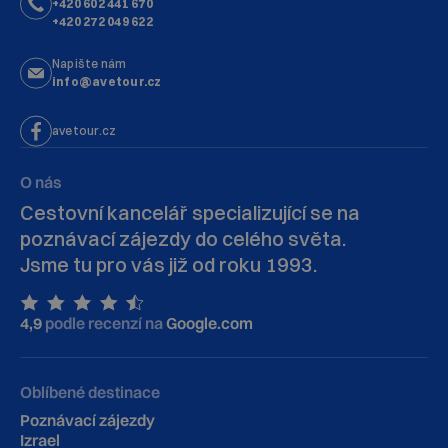
+420 602 441 670
+420 272 049 622
Napište nám
info@avetour.cz
avetour.cz
O nás
Cestovní kancelář specializující se na
poznávací zájezdy do celého světa.
Jsme tu pro vás již od roku 1993.
4,9
podle recenzí na
Google.com
Oblíbené destinace
Poznávací zájezdy
Izrael