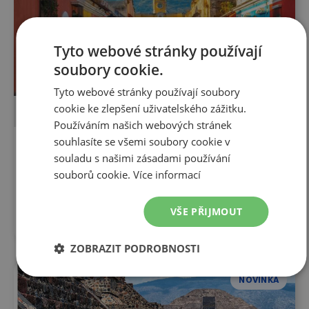
Tyto webové stránky používají
soubory cookie.
Tyto webové stránky používají soubory
cookie ke zlepšení uživatelského zážitku.
POZNÁVACÍ ZÁJEZD
LETECKY
Používáním našich webových stránek
souhlasíte se všemi soubory cookie v
16 dní
souladu s našimi zásadami používání
Guatemala, Mexiko, Belize,
souborů cookie.
Více informací
Honduras 19. 1. - 4. 2. 2027
19. 1. 2027
-
4. 2. 2027
VŠE PŘIJMOUT
84 990
Kč
ZOBRAZIT PODROBNOSTI
NOVINKA