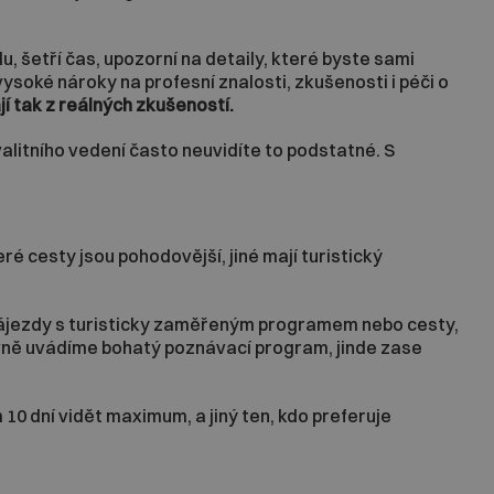
, šetří čas, upozorní na detaily, které byste sami
soké nároky na profesní znalosti, zkušenosti i péči o
jí tak z reálných zkušeností.
litního vedení často neuvidíte to podstatné. S
é cesty jsou pohodovější, jiné mají turistický
é zájezdy s turisticky zaměřeným programem nebo cesty,
lovně uvádíme bohatý poznávací program, jinde zase
 10 dní vidět maximum, a jiný ten, kdo preferuje