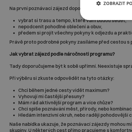
ZOBRAZIT P
Na první poznávací zájezd doporučujeme hlavně tři věc
vybrat si trasu a tempo, které vám budou sedět,
nepodcenit pohodlné oblečení a obuv,
předem si projít všechny pokyny k odjezdu a prakt
Právě proto podrobné pokyny zasíláme před cestou s př
Jak vybrat zájezd podle náročnosti programu?
Tady doporučujeme být k sobě upřímní. Neexistuje správ
Při výběru si zkuste odpovědět na tyto otázky:
Chci během jedné cesty vidět maximum?
Vyhovují mi častější přesuny?
Mám rád aktivnější program a více chůze?
Chci spíše poznávání měst, přírody, nebo kombinac
Hledám intenzivní okruh, nebo raději pohodovější 
Naše nabídka ukazuje, že poznávací zájezdy mohou m
skupiny. U některých cest přímo pracujeme s komfortnějš