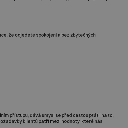
ance, že odjedete spokojení a bez zbytečných
ním přístupu, dává smysl se před cestou ptát i na to,
ožadavky klientů patří mezi hodnoty, které nás