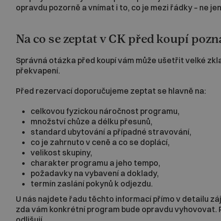
opravdu pozorně a vnímat i to, co je mezi řádky – ne j
Na co se zeptat v CK před koupí pozn
Správná otázka před koupí vám může ušetřit velké zklam
překvapení.
Před rezervací doporučujeme zeptat se hlavně na:
celkovou fyzickou náročnost programu,
množství chůze a délku přesunů,
standard ubytování a případné stravování,
co je zahrnuto v ceně a co se doplácí,
velikost skupiny,
charakter programu a jeho tempo,
požadavky na vybavení a doklady,
termín zaslání pokynů k odjezdu.
U nás najdete řadu těchto informací přímo v detailu záj
zda vám konkrétní program bude opravdu vyhovovat. Prá
odlišují.