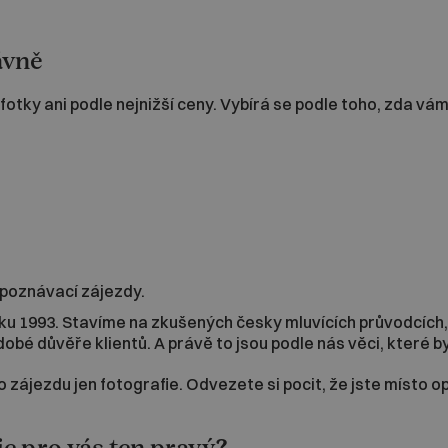
ávně
tky ani podle nejnižší ceny. Vybírá se podle toho, zda vám
 poznávací zájezdy.
 1993. Stavíme na zkušených česky mluvících průvodcích, 
dobé důvěře klientů. A právě to jsou podle nás věci, které 
zájezdu jen fotografie. Odvezete si pocit, že jste místo o
 je pro vás ten pravý?