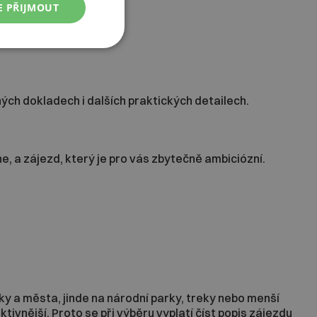
E PŘIJMOUT
ých dokladech i dalších praktických detailech.
, a zájezd, který je pro vás zbytečně ambiciózní.
ky a města, jinde na národní parky, treky nebo menší
tivnější. Proto se při výběru vyplatí číst popis zájezdu