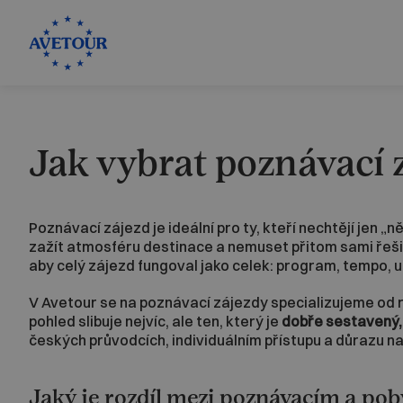
Jak vybrat poznávací 
Poznávací zájezd je ideální pro ty, kteří nechtějí jen 
zažít atmosféru destinace a nemuset přitom sami řešit s
aby celý zájezd fungoval jako celek: program, tempo, 
V Avetour se na poznávací zájezdy specializujeme od ro
pohled slibuje nejvíc, ale ten, který je
dobře sestavený, 
českých průvodcích, individuálním přístupu a důrazu na
Jaký je rozdíl mezi poznávacím a p