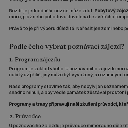
Rozdíl je jednodušší, než se může zdát.
Pobytový záje
moře, pláž nebo pohodová dovolená bez většího temp
Právě to je při výběru důležité. Neřešit jen zemi nebo p
Podle čeho vybrat poznávací zájezd?
1. Program zájezdu
Program je základ všeho. U poznávacího zájezdu nerozho
nabitý až příliš, jiný může být vyvážený, s rozumným t
Naše programy stavíme tak, aby nebyly jen seznamem z
snadno minuli, a aby vedle památek zůstával prostor i 
Programy a trasy připravují naši zkušení průvodci, kteří
2. Průvodce
U poznávacího zájezdu je průvodce mimořádně důležitý