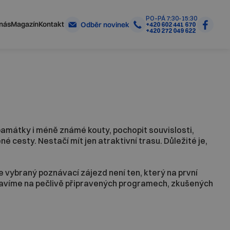
PO–PÁ 7:30-15:30
nás
Magazín
Kontakt
Odběr novinek
+420 602 441 670
+420 272 049 622
í památky i méně známé kouty, pochopit souvislosti,
 cesty. Nestačí mít jen atraktivní trasu. Důležité je,
e vybraný poznávací zájezd není ten, který na první
stavíme na pečlivě připravených programech, zkušených