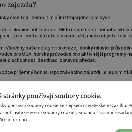
ho zájezdu?
icky složitější země, tím důležitější jeho role bývá.
cestu a skupinu pohromadě. Hlídá návaznosti, pomáhá skupi
pocit, že si cestu můžete opravdu užít, místo abyste řešili 
em. Všechny naše cesty doprovázejí
česky mluvící průvodci
dce pro USA, horské průvodce pro aktivnější programy nebo 
 ale o schopnosti destinaci opravdu předat.
dce příjemný bonus. U poznávacího zájezdu je jedním z klí
ájezd?
 stránky používají soubory cookie.
jemným překvapením. Často zjistí, že se nemusí starat o sl
ky používají soubory cookie ke zlepšení uživatelského zážitku. 
středit na samotný zážitek.
 souhlasíte se všemi soubory cookie v souladu s našimi zásadam
Více informací
ezd je aktivnější typ dovolené
. Vstřebáte víc míst, víc dojm
ůležité je vybrat si vhodný program.