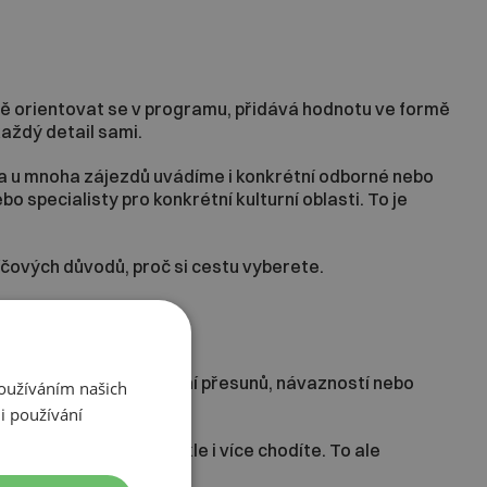
ně orientovat se v programu, přidává hodnotu ve formě
každý detail sami.
a u mnoha zájezdů uvádíme i konkrétní odborné nebo
specialisty pro konkrétní kulturní oblasti. To je
čových důvodů, proč si cestu vyberete.
ožitou logistiku, hledání přesunů, návazností nebo
Používáním našich
i používání
ů, víc informací a obvykle i více chodíte. To ale