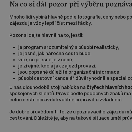
Na co si dát pozor při výběru poznáv
Mnoho lidí vybírá hlavně podle fotografie, ceny nebo p
zájezdu je vždy lepší číst mezi řádky.
Pozor si dejte hlavně na to, jestli:
je program srozumitelný a působí realisticky,
je jasné, jak náročná cesta bude,
víte, co přesně je v ceně,
je zřejmé, kdo a jak zájezd provází,
jsou popsané důležité organizační informace,
působí cestovní kancelář důvěryhodně a specializ
U nás dlouhodobě stojí nabídka na
čtyřech hlavních h
spokojených klientů. Právě podle podobných znaků má s
celou cestu opravdu kvalitně připravit a zvládnout.
Je dobré si uvědomit i to, že u poznávacího zájezdu mů
cestování. Důležité je, aby na takové situace uměl prů