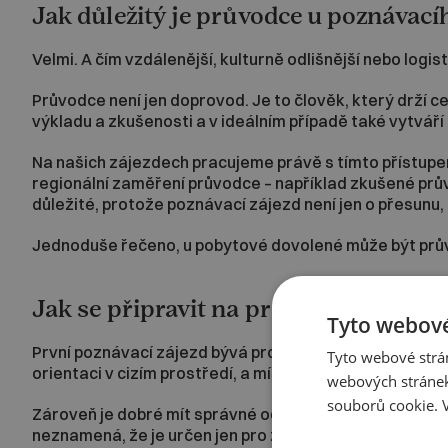
Jak důležitý je průvodce u poznávací
Velmi. A čím vzdálenější, kulturně odlišnější nebo logist
Průvodce není jen doprovod. Je to člověk, který drží 
výkladu a zkušenosti a v ideálním případě také vytváří 
Na našich zájezdech pracujeme právě s tímto přístup
regionální zaměření průvodce – například zkušené průvo
důležité, protože poznávací zájezd není jen o přesunu,
Jednoduše řečeno, u pobytové dovolené může být průvo
Jak se připravit na první poznávací z
Tyto webové
První poznávací zájezd bývá pro mnoho cestovatelů pří
Tyto webové strán
orientaci v cizím prostředí, a místo toho se mohou sou
webových stránek
souborů cookie.
Zároveň je dobré mít správné očekávání.
Poznávací záj
neznamená, že je určen jen pro zkušené cestovatele. D