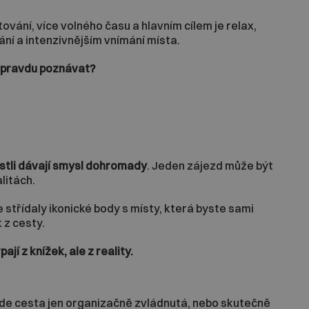
vání, více volného času a hlavním cílem je relax,
ní a intenzivnějším vnímání místa.
 opravdu poznávat?
estli dávají smysl dohromady
. Jeden zájezd může být
litách.
třídaly ikonické body s místy, která byste sami
 z cesty.
jí z knížek, ale z reality.
ude cesta jen organizačně zvládnutá, nebo skutečně