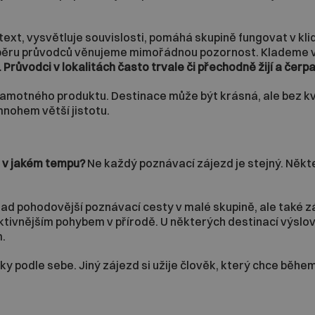
t, vysvětluje souvislosti, pomáhá skupině fungovat v klidu
Výběru průvodců věnujeme mimořádnou pozornost. Klademe vy
Průvodci v lokalitách často trvale či přechodně žijí a čerpa
amotného produktu. Destinace může být krásná, ale bez kva
mnohem větší jistotu.
a v jakém tempu?
Ne každý poznávací zájezd je stejný. Někter
íklad pohodovější poznávací cesty v malé skupině, ale tak
i aktivnějším pohybem v přírodě. U některých destinací výs
m.
ky podle sebe. Jiný zájezd si užije člověk, který chce během