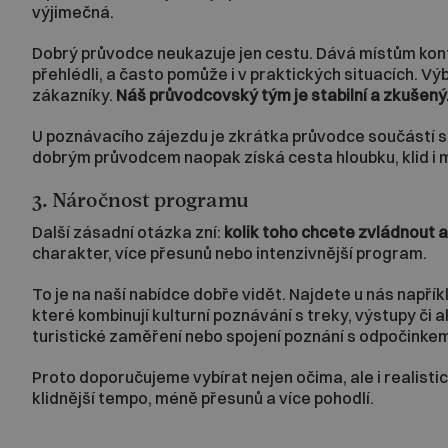
výjimečná.
Dobrý průvodce neukazuje jen cestu. Dává místům kontex
přehlédli, a často pomůže i v praktických situacích. 
zákazníky.
Náš průvodcovský tým je stabilní a zkušený. 
U poznávacího zájezdu je zkrátka průvodce součástí s
dobrým průvodcem naopak získá cesta hloubku, klid i 
3. Náročnost programu
Další zásadní otázka zní:
kolik toho chcete zvládnout 
charakter, více přesunů nebo intenzivnější program.
To je na naší nabídce dobře vidět. Najdete u nás např
které kombinují kulturní poznávání s treky, výstupy č
turistické zaměření nebo spojení poznání s odpočinke
Proto doporučujeme vybírat nejen očima, ale i realistic
klidnější tempo, méně přesunů a více pohodlí.