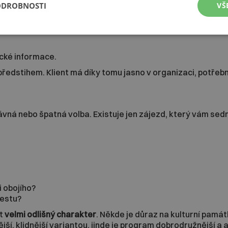
ODROBNOSTI
VŠ
i:
ické informace.
edstihem. Klient má díky tomu jasno v organizaci, potřebn
ná nebo špatná volba. Existuje jen zájezd, který vám sedne
i obojího?
cestu?
ít
velmi odlišný charakter
. Někde je důraz na kulturní památ
í, klidnější variantou, jinde je program dobrodružnější a ak