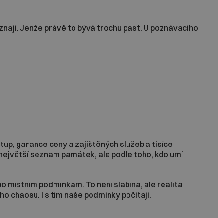
oznají. Jenže právě to bývá trochu past. U poznávacího
stup, garance ceny a zajištěných služeb a tisíce
největší seznam památek, ale podle toho, kdo umí
o místním podmínkám. To není slabina, ale realita
o chaosu. I s tím naše podmínky počítají.