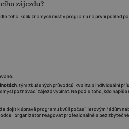
acího zájezdu?
odle toho, kolik známých míst v programu na první pohled p
ovaně.
odnotách
: tým zkušených průvodců, kvalita a individuální pří
mysl poznávací zájezd vybírat. Ne podle toho, kdo napíše 
že dojít k úpravě programu kvůli počasí, letovým řádům neb
vodce i organizátor reagovat profesionálně a bez zbytečnéh