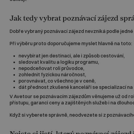
Jak tedy vybrat poznávací zájezd spr
Dobře vybraný poznávací zájezd nevzniká podle jedné fo
Při výběru proto doporučujeme myslet hlavně na toto:
nevybírat jen destinaci, ale i způsob cestování,
sledovat kvalitu a logiku programu,
nepodceňovat roli průvodce,
zohlednit fyzickou náročnost,
porovnávat, co všechno je v ceně,
dát přednost zkušené kanceláři se specializací na
V Avetour se poznávacím zájezdům věnujeme už od roku
přístupu, garanci ceny a zajištěných služeb i na dlouho
Když si vyberete správně, neodvezete si z poznávacího 
Nejste si jistí, který poznávací zájezd