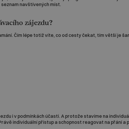
en seznam navštívených míst.
ávacího zájezdu?
ání. Čím lépe totiž víte, co od cesty čekat, tím větší je š
ezdu i v podmínkách účasti. A protože stavíme na individuál
vě individuální přístup a schopnost reagovat na přání a p