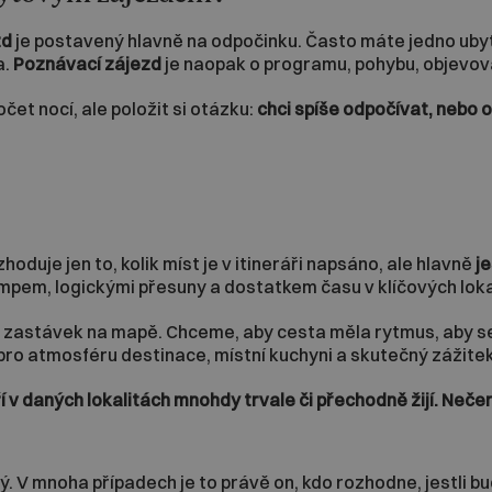
zd
je postavený hlavně na odpočinku. Často máte jedno ubyto
a.
Poznávací zájezd
je naopak o programu, pohybu, objevová
očet nocí, ale položit si otázku:
chci spíše odpočívat, nebo
duje jen to, kolik míst je v itineráři napsáno, ale hlavně
j
empem, logickými přesuny a dostatkem času v klíčových loka
astávek na mapě. Chceme, aby cesta měla rytmus, aby se s
pro atmosféru destinace, místní kuchyni a skutečný zážitek
 v daných lokalitách mnohdy trvale či přechodně žijí. Nečerpa
. V mnoha případech je to právě on, kdo rozhodne, jestli b