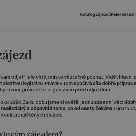
Katalog zájezdů
Reference
O 
zájezd
„někam odjet“, ale chtějí místo skutečně poznat. Vidět hlavn
ložitou logistiku. Právě v tom spočívá síla dobře připravené
ubytování, průvodce i organizace před odjezdem.
ku 1993. Za tu dobu jsme si ověřili jednu zásadní věc: dobř
realistický a odpovídá tomu, co od cesty čekáte
. I proto 
 kvalitu zajištěných služeb.
obytovým zájezdem?